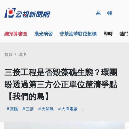
總預算審查
漢光演習
苦茶油苯駢芘超標
即時
熱門
首頁
環境
三接工程是否毀藻礁生態？環團
盼透過第三方公正單位釐清爭點
【我們的島】
藻礁
三接
天然氣
大潭電廠
...