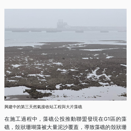
興建中的第三天然氣接收站工程與大片藻礁
在施工過程中，藻礁公投推動聯盟發現在G1區的藻
礁，殼狀珊瑚藻被大量泥沙覆蓋，導致藻礁的殼狀珊