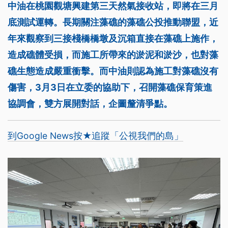
中油在桃園觀塘興建第三天然氣接收站，即將在三月
底測試運轉。長期關注藻礁的藻礁公投推動聯盟，近
年來觀察到三接棧橋橋墩及沉箱直接在藻礁上施作，
造成礁體受損，而施工所帶來的淤泥和淤沙，也對藻
礁生態造成嚴重衝擊。而中油則認為施工對藻礁沒有
傷害，3月3日在立委的協助下，召開藻礁保育策進
協調會，雙方展開對話，企圖釐清爭點。
到Google News按★追蹤「公視我們的島」