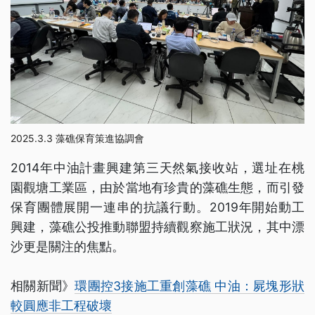
2025.3.3 藻礁保育策進協調會
2014年中油計畫興建第三天然氣接收站，選址在桃
園觀塘工業區，由於當地有珍貴的藻礁生態，而引發
保育團體展開一連串的抗議行動。2019年開始動工
興建，藻礁公投推動聯盟持續觀察施工狀況，其中漂
沙更是關注的焦點。
相關新聞》
環團控3接施工重創藻礁 中油：屍塊形狀
較圓應非工程破壞