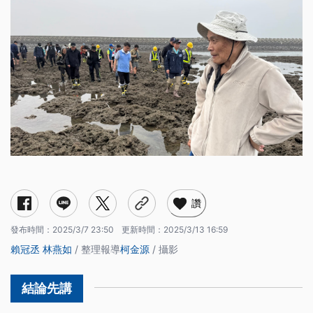
爭點一：淤沙從哪裡來？對殼狀珊瑚藻有何影響？
爭點二：施工對保育類柴山多杯孔珊瑚的影響
爭點三：施工時藻礁礁體是否受到破壞？
讚
發布時間：
2025/3/7 23:50
更新時間：
2025/3/13 16:59
賴冠丞
林燕如
/ 整理報導
柯金源
/ 攝影