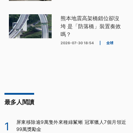
熊本地震高架橋錯位卻沒
垮 是「防落橋」裝置奏效
嗎？
2026-07-30 18:54
|
全球
最多人閱讀
屏東移除逾9萬隻外來種綠鬣蜥 冠軍獵人7個月領近
1
99萬獎勵金