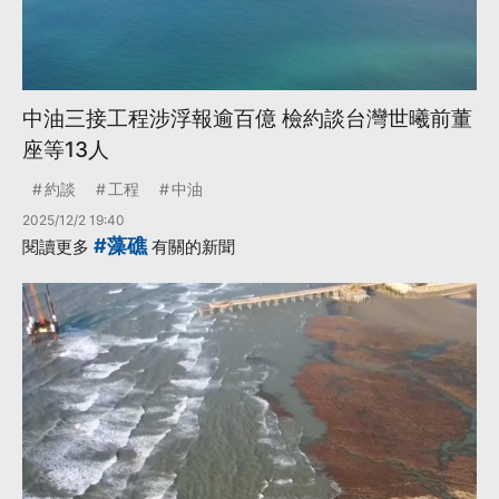
中油三接工程涉浮報逾百億 檢約談台灣世曦前董
座等13人
約談
工程
中油
2025/12/2 19:40
#藻礁
閱讀更多
有關的新聞