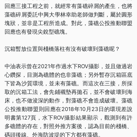
回應三接工程之前，就經常有藻礁碎屑的產生，也將
藻礁碎屑委託中興大學林幸助老師做判斷，屬於圓形
塊狀，並非是工程所造成。對此，藻礁公投推動聯盟
回應也有發現尖銳型礁塊。
沉箱暫放位置與棧橋落柱有沒有破壞到藻礁呢？
中油表示曾在2021年作過水下ROV攝影，並且做過岩
心鑽探，目測為礁體的也非藻礁；另外暫存沉箱區底
下皆為沙質環境，並未有藻礁。而這次在三接，所採
取的沉箱工法，會先鋪襯墊再拋石，並不會破壞到海
床，也不做浚深的動作，對藻礁不會造成破壞。藻礁
公投推動聯盟則回應在2018年10月23日的環現差說
明書第127頁，水下ROV攝影結果顯示，觀測到有許
多礁體的存在，對照外推方案後，認為目前的棧橋、
碼頭後線、外海防波堤的下方都有藻礁。