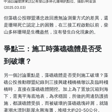
中油以編號牌來註記有柴山多杯孔珊瑚的點位。攝影/柯金源
(2025.03.03)
但藻礁公投聯盟潘忠政回應無論測量方式的差異，還
是珊瑚死亡認定上的困難，在三接工程啟動以前，柴
山多杯珊瑚是生機盎然，沒有發生白化現象的。
爭點三：施工時藻礁礁體是否受
到破壞？
另一個討論重點是，藻礁礁體是否受到施工破壞？藻
礁公投推動聯盟紀錄到三接興建棧橋橋墩以及臨時棧
橋時，直接在藻礁礁體開挖。加上為了置放沉箱到海
下，需夷平海底地表，為求穩固，所做的周邊防護措
施，都讓礁體受損，而被破壞的藻礁礁塊碎屑，就隨
著潮水漂到新屋永興海灘，堆積大約20-50公分。