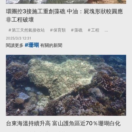
環團控3接施工重創藻礁 中油：屍塊形狀較圓應
非工程破壞
第三天然氣接收站
保育類
藻礁
工程
...
2025/3/3 12:31
#珊瑚
閱讀更多
有關的新聞
台東海溫持續升高 富山護魚區近70％珊瑚白化