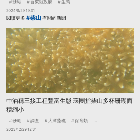
珊瑚
台東縣政府
生態
2024/8/29 19:31
#柴山
閱讀更多
有關的新聞
中油稱三接工程豐富生態 環團指柴山多杯珊瑚面
積縮小
珊瑚
調查
大潭藻礁
保育類
...
2023/12/29 12:31