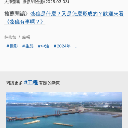
大潭藻礁 攝影/柯金源(2025.03.03)
推薦閱讀》
藻礁是什麼？又是怎麼形成的？歡迎來看
《藻礁有事嗎？》
林燕如
/
編輯
攝影
生態
中油
2024年
...
#工程
閱讀更多
有關的新聞