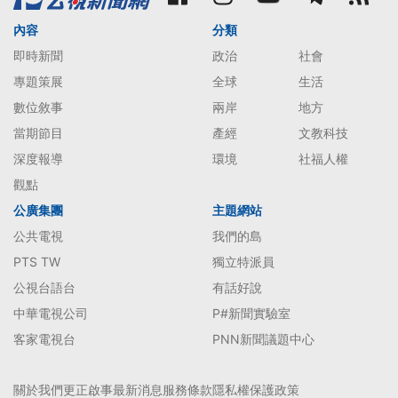
內容
分類
即時新聞
政治
社會
專題策展
全球
生活
數位敘事
兩岸
地方
當期節目
產經
文教科技
深度報導
環境
社福人權
觀點
公廣集團
主題網站
公共電視
我們的島
PTS TW
獨立特派員
公視台語台
有話好說
中華電視公司
P#新聞實驗室
客家電視台
PNN新聞議題中心
關於我們
更正啟事
最新消息
服務條款
隱私權保護政策