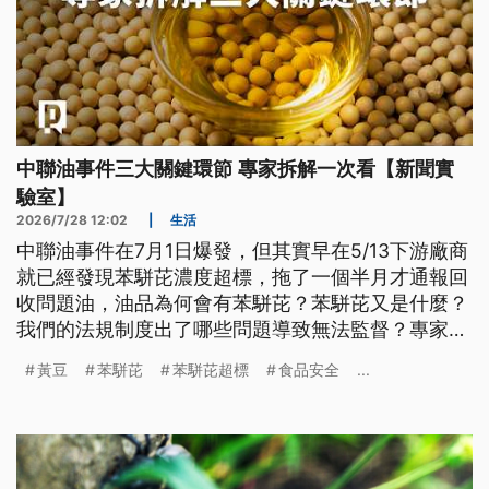
中聯油事件三大關鍵環節 專家拆解一次看【新聞實
驗室】
2026/7/28 12:02
|
生活
中聯油事件在7月1日爆發，但其實早在5/13下游廠商
就已經發現苯駢芘濃度超標，拖了一個半月才通報回
收問題油，油品為何會有苯駢芘？苯駢芘又是什麼？
我們的法規制度出了哪些問題導致無法監督？專家拆
解原料、製程與通報三大環節深入分析。
黃豆
苯駢芘
苯駢芘超標
食品安全
...