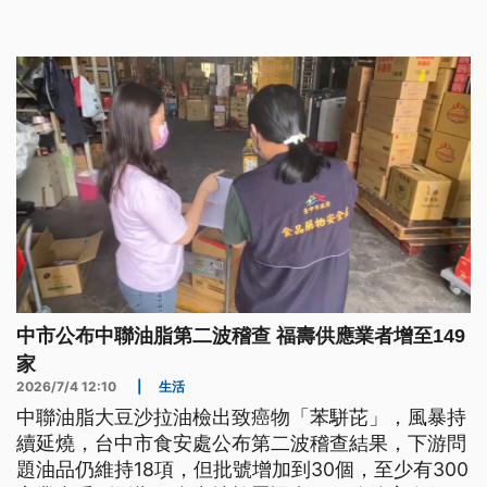
灣農業競爭力，也會難以有效落實進口糧食檢驗與管
理。
中市公布中聯油脂第二波稽查 福壽供應業者增至149
家
2026/7/4 12:10
|
生活
中聯油脂大豆沙拉油檢出致癌物「苯駢芘」，風暴持
續延燒，台中市食安處公布第二波稽查結果，下游問
題油品仍維持18項，但批號增加到30個，至少有300