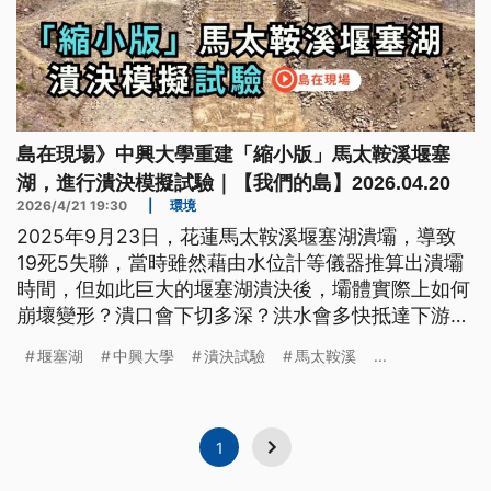
島在現場》中興大學重建「縮小版」馬太鞍溪堰塞
湖，進行潰決模擬試驗｜【我們的島】2026.04.20
2026/4/21 19:30
|
環境
2025年9月23日，花蓮馬太鞍溪堰塞湖潰壩，導致
19死5失聯，當時雖然藉由水位計等儀器推算出潰壩
時間，但如此巨大的堰塞湖潰決後，壩體實際上如何
崩壞變形？潰口會下切多深？洪水會多快抵達下游？
這些問題與災害應變息息相關，但科學上仍難以精準
堰塞湖
中興大學
潰決試驗
馬太鞍溪
...
預估。
1