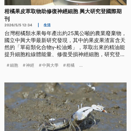
柑橘果皮萃取物助修復神經細胞 興大研究登國際期
刊
2026/5/5 12:34
|
生活
台灣柑橘類水果每年產出約25萬公噸的農業廢棄物，
國立中興大學最新研究發現，其中的果皮果渣富含天
然的「單萜類化合物γ-松油烯」，萃取出來的精油能
提升細胞粒線體能量、修復受損神經細胞，研究登上
國際期刊，也為農廢找到出路。
細胞
神經
中興大學
柑橘
...