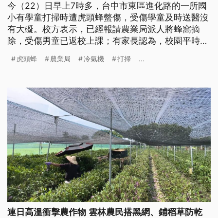
今（22）日早上7時多，台中市東區進化路的一所國
小有學童打掃時遭虎頭蜂螫傷，受傷學童及時送醫沒
有大礙。校方表示，已經報請農業局派人將蜂窩摘
除，受傷男童已返校上課；有家長認為，校園平時都
有進行環境清理，先前卻完全沒有發現，校方應該要
虎頭蜂
農業局
冷氣機
打掃
...
徹底檢查。
連日高溫衝擊農作物 雲林農民搭黑網、鋪稻草防乾