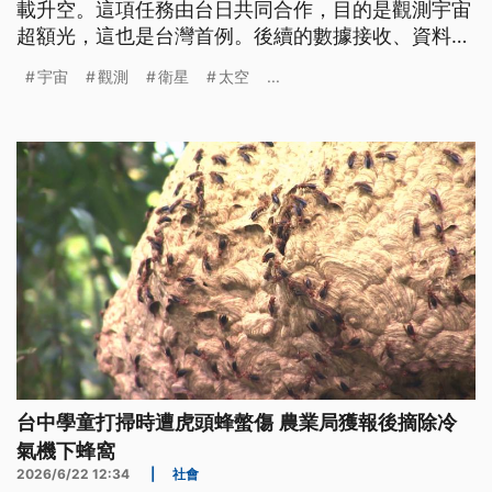
載升空。這項任務由台日共同合作，目的是觀測宇宙
超額光，這也是台灣首例。後續的數據接收、資料處
理與影像校正系統，全部都是由台灣團隊自主研發，
宇宙
觀測
衛星
太空
...
這不僅是台灣學界參與國際太空科學任務的重要里程
碑，也展現台灣技術上的研發實力。
台中學童打掃時遭虎頭蜂螫傷 農業局獲報後摘除冷
氣機下蜂窩
2026/6/22 12:34
|
社會