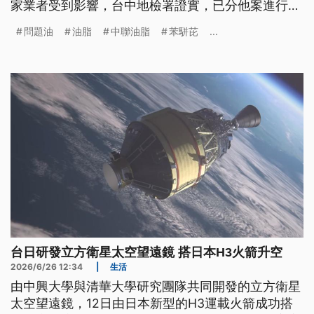
家業者受到影響，台中地檢署證實，已分他案進行偵
辦，並指派調查局台中市調查處調取資料，釐清供應
問題油
油脂
中聯油脂
苯駢芘
...
鏈。
台日研發立方衛星太空望遠鏡 搭日本H3火箭升空
2026/6/26 12:34
|
生活
由中興大學與清華大學研究團隊共同開發的立方衛星
太空望遠鏡，12日由日本新型的H3運載火箭成功搭