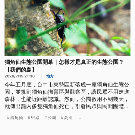
獨角仙生態公園開幕｜怎樣才是真正的生態公園？
【我們的島】
2026/7/19 21:30
|
地方
今年五月底，台中市東勢區新落成一座獨角仙生態公
園，並規劃獨角仙撫育區與觀察區，讓民眾不用走進
森林，也能近距離認識。然而，公園啟用不到幾天，
就傳出籠內多隻獨角仙死亡，引發民眾與民間團體質
疑。
獨角仙
甲蟲
公園
高溫
...