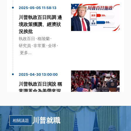
2025-05-05 11:58:13
川普執政百日民調 邊
境政策獲讚、經濟狀
況挨批
·
·
執政百日
格陵蘭
·
·
·
研究員
非常重
全球
更多...
2025-04-30 13:00:00
川普執政百日演說 稱
常識革命為美帶來深
刻改變
·
·
執政百日
密西根州
·
·
川普
汽車關稅
川普就職
·
美國總統
更多...
相關議題