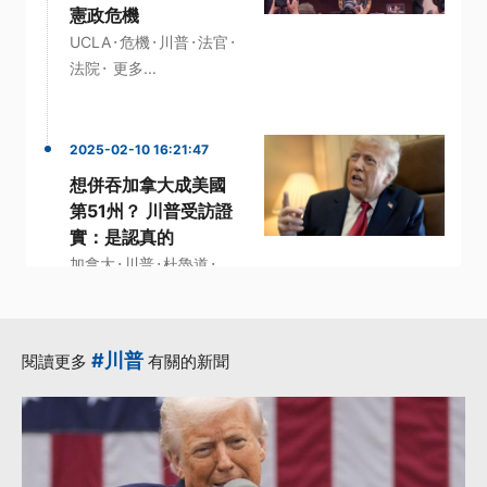
憲政危機
·
·
·
·
UCLA
危機
川普
法官
·
法院
更多...
2025-02-10 16:21:47
想併吞加拿大成美國
第51州？ 川普受訪證
實：是認真的
·
·
·
加拿大
川普
杜魯道
·
·
第51州
美國
更多...
#川普
閱讀更多
有關的新聞