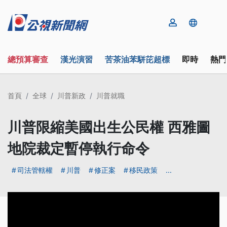
總預算審查
漢光演習
苦茶油苯駢芘超標
即時
熱門
首頁
全球
川普新政
川普就職
川普限縮美國出生公民權 西雅圖
地院裁定暫停執行命令
司法管轄權
川普
修正案
移民政策
...