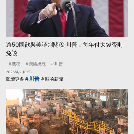
逾50國欲與美談判關稅 川普：每年付大錢否則
免談
關稅
美國總統
川普
2025/4/7 18:58
#川普
閱讀更多
有關的新聞