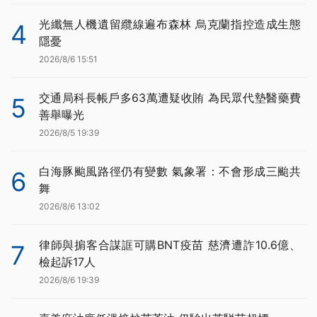
光纖無人機遺留纜線遍布森林 烏克蘭指控造成生態
4
隱憂
2026/8/6 15:51
交通局科長帳戶多63萬遭疑收賄 為民眾代墊醫藥費
5
善舉曝光
2026/8/5 19:39
白海豚颱風路徑仍有變數 氣象署：不會形成三颱共
6
舞
2026/8/6 13:02
律師與掮客合謀誆可購BNT疫苗 慈濟遭詐10.6億、
7
檢起訴17人
2026/8/6 19:39