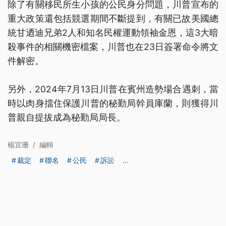
除了有關移民所生小孩的公民身分問題，川普宣布的
重大政策還包括競選期間不斷提到，有關已故美國總
統甘迺迪兄弟2人和知名民權運動領袖金恩，這3大暗
殺事件的相關機密檔案，川普也在23日簽署命令將文
件解密。
另外，2024年7月13日川普在賓州造勢場合遇刺，當
時以肉身擋住保護川普的秘勤局幹員庫蘭，則獲得川
普親自提拔成為秘勤局局長。
楊宜珊
/
編輯
裁定
聯名
公民
訴訟
...