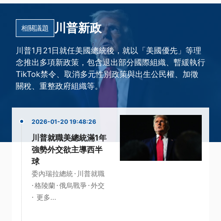
川普新政
相關議題
川普1月21日就任美國總統後，就以「美國優先」等理
念推出多項新政策，包含退出部分國際組織、暫緩執行
TikTok禁令、取消多元性別政策與出生公民權、加徵
關稅、重整政府組織等。
2026-01-20 19:48:26
川普就職美總統滿1年
強勢外交欲主導西半
球
·
委內瑞拉總統
川普就職
·
·
·
格陵蘭
俄烏戰爭
外交
·
更多...