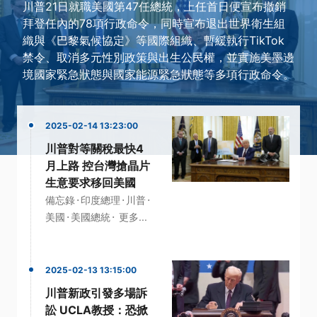
川普21日就職美國第47任總統，上任首日便宣布撤銷
拜登任內的78項行政命令，同時宣布退出世界衛生組
織與《巴黎氣候協定》等國際組織、暫緩執行TikTok
禁令、取消多元性別政策與出生公民權，並實施美墨邊
境國家緊急狀態與國家能源緊急狀態等多項行政命令。
2025-02-14 13:23:00
川普對等關稅最快4
月上路 控台灣搶晶片
生意要求移回美國
·
·
·
備忘錄
印度總理
川普
·
·
美國
美國總統
更多...
2025-02-13 13:15:00
川普新政引發多場訴
訟 UCLA教授：恐掀