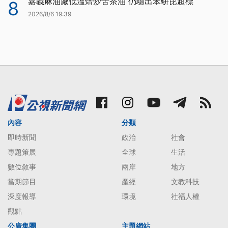
嘉義麻油廠低溫焙炒苦茶油 仍驗出苯駢芘超標
8
2026/8/6 19:39
內容
分類
即時新聞
政治
社會
專題策展
全球
生活
數位敘事
兩岸
地方
當期節目
產經
文教科技
深度報導
環境
社福人權
觀點
公廣集團
主題網站