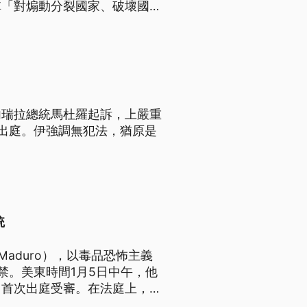
稱「對煽動分裂國家、破壞國家
中共逮捕和拘禁李延賀，完全是
。
內瑞拉總統馬杜羅起訴，上嚴重
出庭。伊強調無犯法，猶原是
統
Maduro），以毒品恐怖主義
禁。美東時間1月5日中午，他
，首次出庭受審。在法庭上，馬
說自己還是委內瑞拉總統。