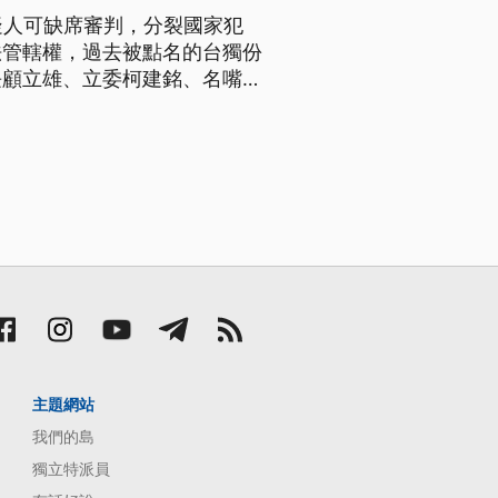
疑人可缺席審判，分裂國家犯
法管轄權，過去被點名的台獨份
長顧立雄、立委柯建銘、名嘴等
猴，研判中共對台政策，可能改
主題網站
我們的島
獨立特派員