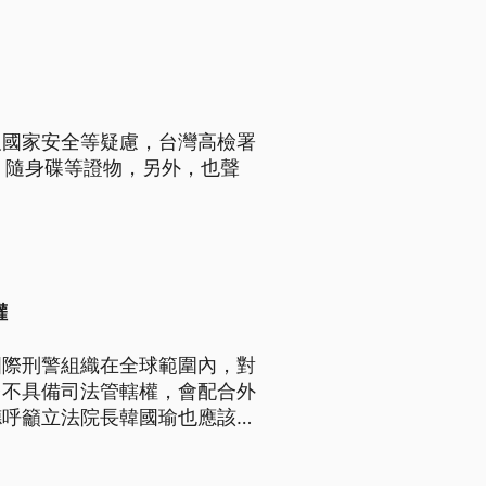
及國家安全等疑慮，台灣高檢署
、隨身碟等證物，另外，也聲
權
國際刑警組織在全球範圍內，對
台不具備司法管轄權，會配合外
德呼籲立法院長韓國瑜也應該挺
形同虛設？而韓國瑜本人預計下