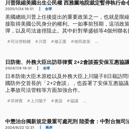
川普限縮美國出生公民權 西雅圖地院裁定暫停執行命
2025/1/24 19:31
|
全球
美國總統川普上任後提出的重要政策之一，也就是限
接取得美國公民身分的權利。一如事前預期，這項政
彈，以及司法途徑阻止。其中針對華盛頓等4個州聯名
23日作出裁定，全國必須暫停執行川普政府這項新命
司法管轄權
川普
修正案
移民政策
...
日防衛、外務大臣出訪菲律賓 2+2會談簽安保互惠協
2024/7/9 19:31
|
全球
日本防衛大臣木原稔以及外務大臣上川陽子8日藉訪問
國防外交首長的「2+2會談」，也簽署了安保互惠協
上事故司法管轄等方面加強合作。
菲律賓
上川陽子
會談
協議
...
中懲治台獨新規定最重可處死刑 陸委會：中對台無司
2024/6/22 12:31
|
兩岸