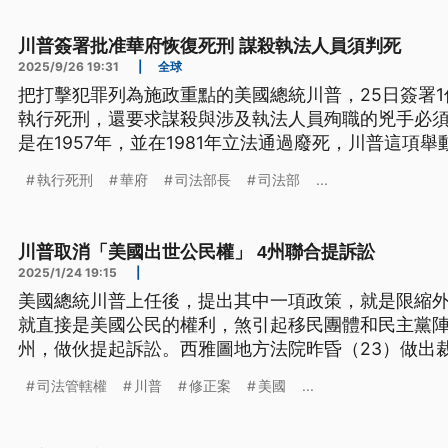
川普簽署批准華府恢復死刑 謀殺執法人員須判死
2025/9/26 19:31
|
全球
把打擊犯罪列為施政重點的美國總統川普，25日簽署
執行死刑，還要求謀殺與涉及執法人員殉職的兇手必須
是在1957年，並在1981年立法通過廢死，川普這項
執行死刑
華府
司法部長
司法部
...
川普取消「美國出世公民權」 4州聯合提訴訟
2025/1/24 19:15
|
美國總統川普上任後，提出其中一項政策，就是限縮
就直接是美國公民的權利，煞引起移民團體和民主黨陣
州，做伙提起訴訟。西雅圖地方法院昨昏（23）做出
普政府的這項新命令。（新聞標題、導言為臺語文）
司法管轄權
川普
修正案
美國
...