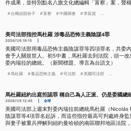
作成果，並特別點名八旗文化總編輯「富察」案，聲
統一的李延賀，依法定罪判刑」。對此陸委會批評，
台獨頑固份子
富察
中國兩會
李延賀
...
為了壓制言論和出版自由，凸顯中共專制統治的本質
美司法部指控馬杜羅 涉毒品恐怖主義陰謀4罪
2026/1/6 19:15
|
美國司法部用毒品恐怖主義陰謀罪等四項罪名，共委
會予人關規世人。初5中晝，馬杜羅去到法院，頭一改
委內瑞拉的總統。（新聞標題、導言為台語文）
馬杜羅
毒品恐怖主義
司法部
美國司法部
...
馬杜羅紐約出庭拒認罪 稱自己為人正派、仍是委國總
2026/1/6 12:45
|
全球
美國司法部上週末對委內瑞拉前總統馬杜羅（Nicolás 
陰謀罪等4項罪名起訴，而這些指控最高可判處終身監
與妻子被重兵押解到紐約曼哈頓的南區聯邦地區法院
杜羅堅不認罪，他聲稱自己是個「正派的人」，並且