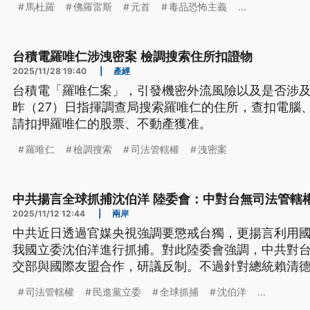
馬杜羅
佛羅雷斯
元首
毒品恐怖主義
...
台積電羅唯仁涉洩密案 檢調搜索住所扣證物
2025/11/28 19:40
|
產經
台積電「羅唯仁案」，引發機密外流風險以及是否涉
昨（27）日指揮調查局搜索羅唯仁的住所，查扣電腦
請扣押羅唯仁的股票、不動產獲准。
羅唯仁
檢調搜索
司法管轄權
洩密案
中共揚言全球抓捕沈伯洋 陸委會：中對台無司法管轄
2025/11/12 12:44
|
兩岸
中共近日透過官媒央視強調要懲戒台獨，更揚言利用
我國立委沈伯洋進行抓捕。對此陸委會強調，中共對
交部與國際友盟合作，研議反制。不過針對總統賴清
身聲援，引發在野黨不滿，質疑外交部與陸委會難道
司法管轄權
民進黨立委
全球抓捕
沈伯洋
...
午出面回應。