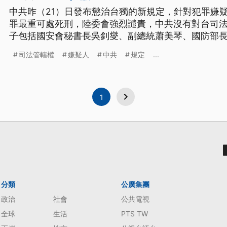
中共昨（21）日發布懲治台獨的新規定，針對犯罪嫌
罪最重可處死刑，陸委會強烈譴責，中共沒有對台司
子包括國安會秘書長吳釗燮、副總統蕭美琴、國防部
人，學者分析，中共透過法律戰，對台施壓並殺雞儆
司法管轄權
嫌疑人
中共
規定
...
由鷹派主導，威嚇賴政府，反制台美深化軍事合作。
1
分類
公廣集團
政治
社會
公共電視
全球
生活
PTS TW