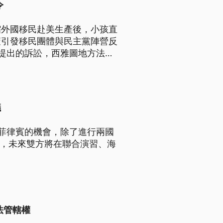
令
縮外國移民赴美生產後，小孩直
策引發移民團體與民主黨陣營反
提出的訴訟，西雅圖地方法院
令。
議
菲律賓的機會，除了進行兩國
議，未來雙方將在聯合演習、海
法管轄權