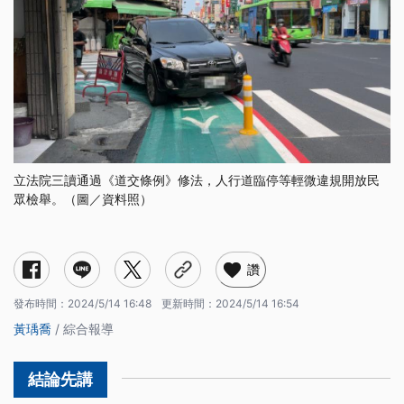
立法院三讀通過《道交條例》修法，人行道臨停等輕微違規開放民
眾檢舉。（圖／資料照）
哪些違規項目開放檢舉？
哪些違規項目不能檢舉？
修法後記點制度有何改變？
讚
發布時間：
2024/5/14 16:48
更新時間：
2024/5/14 16:54
黃瑀喬
/ 綜合報導