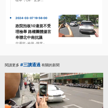
2024-03-07 19:56:00
政院拍板10違規不受
理檢舉 路權團體揚言
串聯北中南抗議
·
·
·
交通部
檢舉
職業
·
行人零死亡推動聯盟
·
道路交通管理處罰條例
更多...
#三讀通過
閱讀更多
有關的新聞