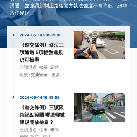
溝通，並強調新制上路後警方執法強度不會降低，絕非
放任違規。
2024-05-14 20:32:00
《道交條例》修法三
讀通過 5項輕微違規
仍可檢舉
·
·
·
三讀通過
檢舉
記點
·
·
違規
交通安全
更多...
2024-05-14 16:48:58
《道交條例》三讀限
縮記點範圍 哪些輕微
違規開放檢舉？
·
·
·
三讀通過
停車
條例
·
·
檢舉
汽車
更多...