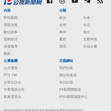
內容
分類
即時新聞
政治
社會
專題策展
全球
生活
數位敘事
兩岸
地方
當期節目
產經
文教科技
深度報導
環境
社福人權
觀點
公廣集團
主題網站
公共電視
我們的島
PTS TW
獨立特派員
公視台語台
有話好說
中華電視公司
P#新聞實驗室
客家電視台
PNN新聞議題中心
關於我們
更正啟事
最新消息
服務條款
隱私權保護政策