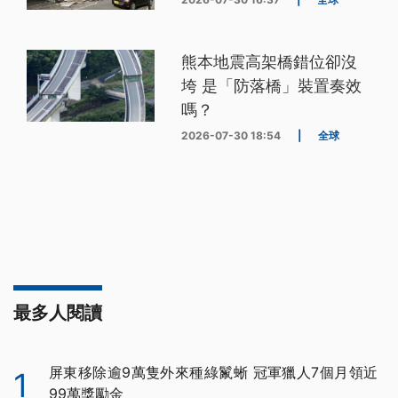
熊本地震高架橋錯位卻沒
垮 是「防落橋」裝置奏效
嗎？
2026-07-30 18:54
|
全球
最多人閱讀
屏東移除逾9萬隻外來種綠鬣蜥 冠軍獵人7個月領近
1
99萬獎勵金