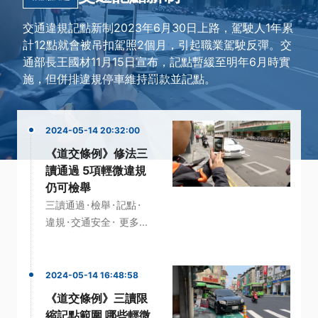
交通違規記點新制2023年6月30日上路，駕駛人1年累
計12點就會被吊扣駕照2個月，引起職業駕駛反彈。交
通部長王國材11月15日宣布，記點暫緩至明年6月時實
施，但併排違規停車維持罰款並記點。
2024-05-14 20:32:00
《道交條例》修法三
讀通過 5項輕微違規
仍可檢舉
·
·
·
三讀通過
檢舉
記點
·
·
違規
交通安全
更多...
2024-05-14 16:48:58
《道交條例》三讀限
縮記點範圍 哪些輕微