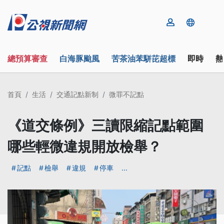
總預算審查
白海豚颱風
苦茶油苯駢芘超標
即時
熱
首頁
生活
交通記點新制
微罪不記點
《道交條例》三讀限縮記點範圍
哪些輕微違規開放檢舉？
記點
檢舉
違規
停車
...