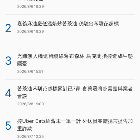
2026/8/6 19:39
嘉義麻油廠低溫焙炒苦茶油 仍驗出苯駢芘超標
2
2026/8/6 19:39
光纖無人機遺留纜線遍布森林 烏克蘭指控造成生態
3
隱憂
2026/8/6 15:51
苦茶油苯駢芘超標累計已7家 食藥署將赴雲嘉與業者
4
會談
2026/8/8 19:09
控Uber Eats給薪未一單一計 外送員團體揚言提告加
5
重詐欺
2026/8/7 12:35