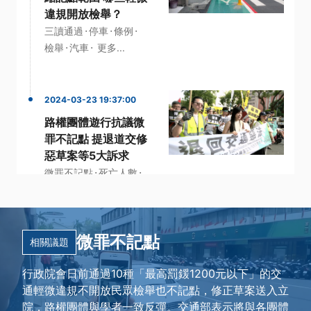
違規開放檢舉？
·
·
·
三讀通過
停車
條例
·
·
檢舉
汽車
更多...
2024-03-23 19:37:00
路權團體遊行抗議微
罪不記點 提退道交修
惡草案等5大訴求
·
·
微罪不記點
死亡人數
·
理事長
·
行人零死亡推動聯盟
·
路權團體
更多...
微罪不記點
相關議題
行政院會日前通過10種「最高罰鍰1200元以下」的交
通輕微違規不開放民眾檢舉也不記點，修正草案送入立
院，路權團體與學者一致反彈。交通部表示將與各團體