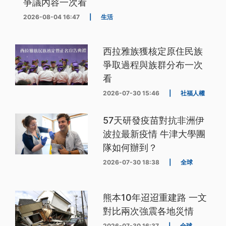
爭議內容一次看
2026-08-04 16:47
|
生活
西拉雅族獲核定原住民族
爭取過程與族群分布一次
看
2026-07-30 15:46
|
社福人權
57天研發疫苗對抗非洲伊
波拉最新疫情 牛津大學團
隊如何辦到？
2026-07-30 18:38
|
全球
熊本10年迢迢重建路 一文
對比兩次強震各地災情
2026-07-30 16:37
|
全球