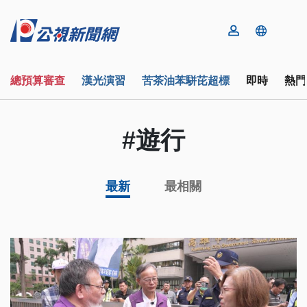
總預算審查
漢光演習
苦茶油苯駢芘超標
即時
熱門
#遊行
最新
最相關