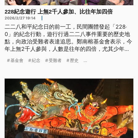
228紀念遊行 上無2千人參加、比往年加四倍
2026/2/27 19:14
|
二二八和平紀念日的前一工，民間團體發起「228‧
0」的紀念行動，遊行行過二二八事件重要的歷史地
點，向政治受難者表達追思。鄭南榕基金會表示，今
年上無2千人參與，人數是往年的四倍，尤其少年家
特別濟。最近社會真濟人開始對歷史產生好奇，基金
基金會
紀念
受難者
歷史
...
會認為這是一个值得珍惜的時機。（新聞標題、導言
為台語文）