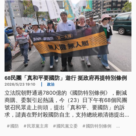
利生態。
68民團「真和平要國防」遊行 挺政府再提特別條例
2026/5/23 19:10
|
政治
立法院朝野通過7800億的《國防特別條例》，刪減
商購、委製引起熱議，今（23）日下午有68個民團
號召民眾走上街頭，提出「真和平、要國防」的訴
求，譴責在野封殺國防自主，支持總統賴清德提出第
二次《國防特別條例》。
國防
民眾黨主席
國民黨立委
國防特別條例
...