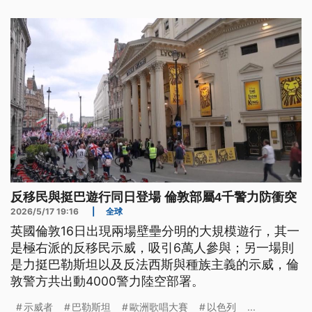
反移民與挺巴遊行同日登場 倫敦部屬4千警力防衝突
2026/5/17 19:16
|
全球
英國倫敦16日出現兩場壁壘分明的大規模遊行，其一
是極右派的反移民示威，吸引6萬人參與；另一場則
是力挺巴勒斯坦以及反法西斯與種族主義的示威，倫
敦警方共出動4000警力陸空部署。
示威者
巴勒斯坦
歐洲歌唱大賽
以色列
...