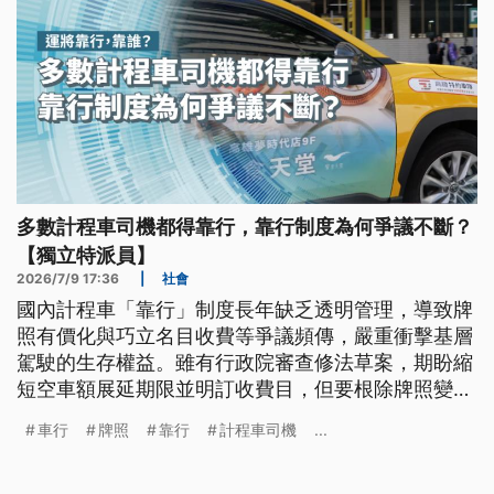
多數計程車司機都得靠行，靠行制度為何爭議不斷？
【獨立特派員】
2026/7/9 17:36
|
社會
國內計程車「靠行」制度長年缺乏透明管理，導致牌
照有價化與巧立名目收費等爭議頻傳，嚴重衝擊基層
駕駛的生存權益。雖有行政院審查修法草案，期盼縮
短空車額展延期限並明訂收費目，但要根除牌照變相
買賣、改善產業勞動環境，仍需通盤檢討二十餘年未
車行
牌照
靠行
計程車司機
...
更動的縣市特許車額管制，透過組織化管理落實資訊
透明，才能消解車行與司機間的對立，重建良性的共