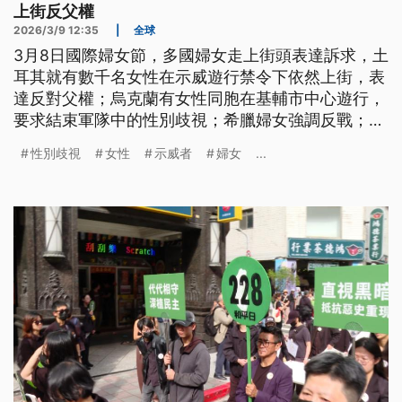
上街反父權
2026/3/9 12:35
|
全球
3月8日國際婦女節，多國婦女走上街頭表達訴求，土
耳其就有數千名女性在示威遊行禁令下依然上街，表
達反對父權；烏克蘭有女性同胞在基輔市中心遊行，
要求結束軍隊中的性別歧視；希臘婦女強調反戰；智
利婦女則要求捍衛女性權益，以及終止對女性的暴力
性別歧視
女性
示威者
婦女
...
行為。