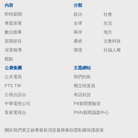
內容
分類
即時新聞
政治
社會
專題策展
全球
生活
數位敘事
兩岸
地方
當期節目
產經
文教科技
深度報導
環境
社福人權
觀點
公廣集團
主題網站
公共電視
我們的島
PTS TW
獨立特派員
公視台語台
有話好說
中華電視公司
P#新聞實驗室
客家電視台
PNN新聞議題中心
關於我們
更正啟事
最新消息
服務條款
隱私權保護政策