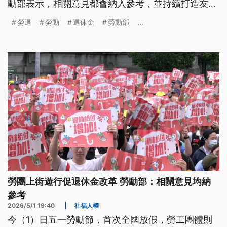
動部表示，相關意見都會納入參考，並持續打造友善
職場；總統賴清德則強調，政府會改善勞動條件，今
勞退
勞動
退休金
勞動部
...
（2026）年最低工資已經連續第10年調升，超過
247萬人受惠。
勞團上街遊行促退休金改革 勞動部：相關意見均納
參考
2026/5/1 19:40
|
社福人權
今（1）日五一勞動節，首次全國放假，勞工團體則