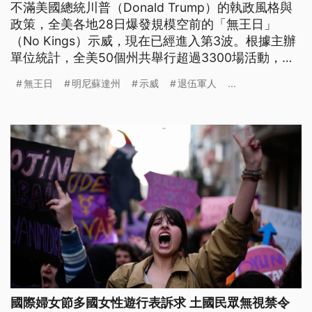
不滿美國總統川普（Donald Trump）的執政風格與
政策，全美各地28日爆發規模空前的「無王日」
（No Kings）示威，現在已經進入第3波。根據主辦
單位統計，全美50個州共舉行超過3300場活動，參
與人數突破900萬人，創下美國史上單日非暴力抗爭
無王日
明尼蘇達州
示威
退伍軍人
...
人數的新高。抗議者走上街頭，表達對威權統治、強
硬移民政策以及美伊戰爭的強烈憤怒。
國際婦女節多國女性遊行表訴求 土國民眾無視禁令