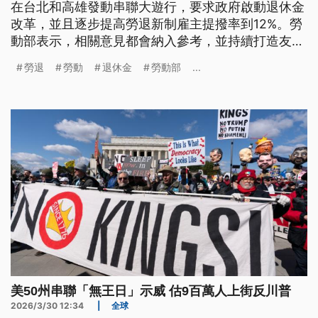
在台北和高雄發動串聯大遊行，要求政府啟動退休金
改革，並且逐步提高勞退新制雇主提撥率到12%。勞
動部表示，相關意見都會納入參考，並持續打造友善
職場；總統賴清德則強調，政府會改善勞動條件，今
勞退
勞動
退休金
勞動部
...
（2026）年最低工資已經連續第10年調升，超過
247萬人受惠。
美50州串聯「無王日」示威 估9百萬人上街反川普
2026/3/30 12:34
|
全球