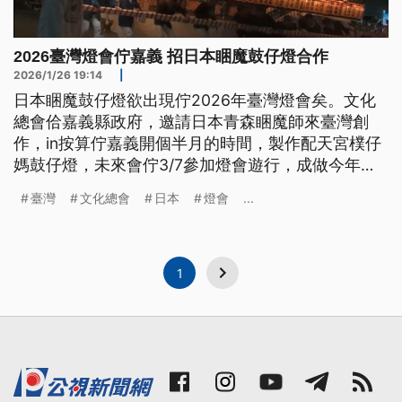
2026臺灣燈會佇嘉義 招日本睏魔鼓仔燈合作
2026/1/26 19:14
|
日本睏魔鼓仔燈欲出現佇2026年臺灣燈會矣。文化
總會佮嘉義縣政府，邀請日本青森睏魔師來臺灣創
作，in按算佇嘉義開個半月的時間，製作配天宮樸仔
媽鼓仔燈，未來會佇3/7參加燈會遊行，成做今年燈
會的特色之一。（新聞標題、導言為台語文）
臺灣
文化總會
日本
燈會
...
1