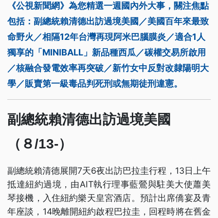
《公視新聞網》為您精選一週國內外大事，關注焦點
包括：副總統賴清德出訪過境美國／美國百年來最致
命野火／相隔12年台灣再現阿米巴腦膜炎／適合1人
獨享的「MINIBALL」新品種西瓜／碳權交易所啟用
／核融合發電效率再突破／新竹女中反對改隸陽明大
學／販賣第一級毒品判死刑或無期徒刑違憲。
副總統賴清德出訪過境美國
（８/13-）
副總統賴清德展開7天6夜出訪巴拉圭行程，13日上午
抵達紐約過境，由AIT執行理事藍鶯與駐美大使蕭美
琴接機，入住紐約樂天皇宮酒店。預計出席僑宴及青
年座談，14晚離開紐約啟程巴拉圭，回程時將在舊金