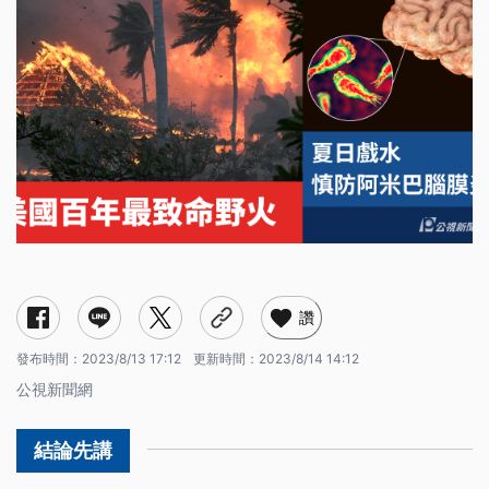
副總統賴清德出訪過境美國（８/13-）
美國百年來最致命野火（8/9-8/12 ）
相隔12年台灣再現阿米巴腦膜炎（8/10）
「MINIBALL」新品種西瓜 適合1人獨享（8/12）
碳權交易所啟用 明年開徵碳費（8/7）
核融合發電效率再突破（8/7）
附中好不好？新竹女中反對改隸陽明大學（8/11）
販賣第一級毒品判死刑或無期徒刑違憲（8/11）
讚
發布時間：
2023/8/13 17:12
更新時間：
2023/8/14 14:12
公視新聞網