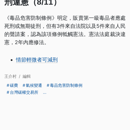
刑違憲（8/11）
《毒品危害防制條例》明定，販賣第一級毒品者應處
死刑或無期徒刑，但有3件來自法院以及5件來自人民
的聲請案，認為該項條例牴觸憲法。憲法法庭裁決違
憲，2年內應修法。
情節輕微者可減刑
王介村
/
編輯
碳費
氣候變遷
毒品危害防制條例
台灣碳權交易所
...