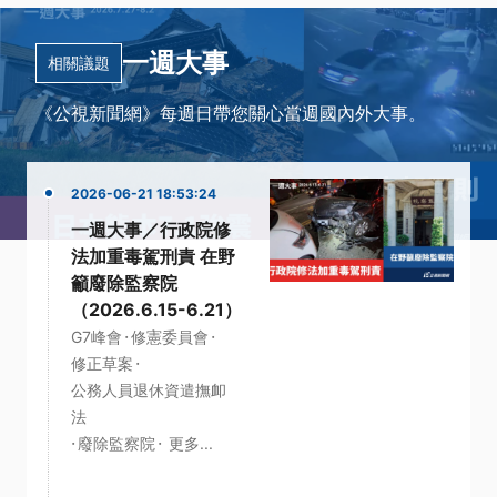
一週大事
相關議題
《公視新聞網》每週日帶您關心當週國內外大事。
2026-06-21 18:53:24
一週大事／行政院修
法加重毒駕刑責 在野
籲廢除監察院
（2026.6.15-6.21）
·
·
G7峰會
修憲委員會
·
修正草案
公務人員退休資遣撫卹
法
·
·
廢除監察院
更多...