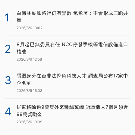
白海豚颱風路徑仍有變數 氣象署：不會形成三颱共
1
舞
2026/8/6 13:02
8月起已無委員在任 NCC停發手機等電信設備進口
2
核准
2026/8/6 12:58
隱匿身分在台非法挖角科技人才 調查局公布17家中
3
企名單
2026/8/5 16:03
屏東移除逾9萬隻外來種綠鬣蜥 冠軍獵人7個月領近
4
99萬獎勵金
2026/8/6 19:39