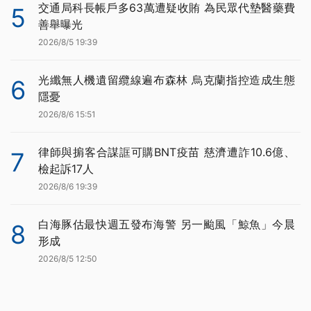
交通局科長帳戶多63萬遭疑收賄 為民眾代墊醫藥費
5
善舉曝光
2026/8/5 19:39
光纖無人機遺留纜線遍布森林 烏克蘭指控造成生態
6
隱憂
2026/8/6 15:51
律師與掮客合謀誆可購BNT疫苗 慈濟遭詐10.6億、
7
檢起訴17人
2026/8/6 19:39
白海豚估最快週五發布海警 另一颱風「鯨魚」今晨
8
形成
2026/8/5 12:50