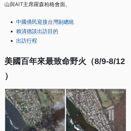
山與AIT主席羅森柏格會面。
中國僑民迎接台灣副總統
賴清德談出訪目的
出訪行程
美國百年來最致命野火（8/9-8/12
）