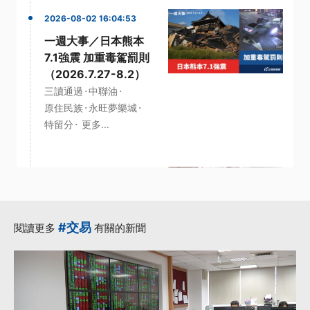
2026-08-02 16:04:53
一週大事／日本熊本
7.1強震 加重毒駕罰則
（2026.7.27-8.2）
·
·
三讀通過
中聯油
·
·
原住民族
永旺夢樂城
·
特留分
更多...
2026-07-26 15:21:55
一週大事／高鐵延伸
宜蘭計畫拍板、兒少
#交易
閱讀更多
有關的新聞
未來帳戶三讀通過
（2026.7.20-
7.26）
·
·
EMT
三讀通過
·
·
修正草案
川普政府