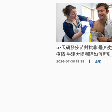
57天研發疫苗對抗非洲伊波
疫情 牛津大學團隊如何辦到
2026-07-30 18:38
|
全球