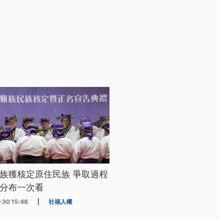
族獲核定原住民族 爭取過程
分布一次看
-30 15:46
|
社福人權