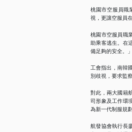
桃園市空服員職
視，更讓空服員
桃園市空服員職
助乘客逃生。在
備足夠的安全。
工會指出，南韓國
別歧視，要求監
對此，兩大國籍
司形象及工作環
為新一代制服規
航發協會執行長