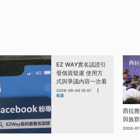
EZ WAY實名認證引
發個資疑慮 使用方
式與爭議內容一次看
2026-08-04 16:47
|
生活
西拉雅
與族群
2026-07