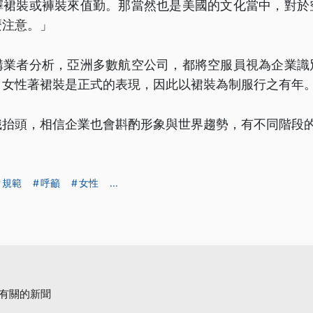
擇裙裝或褲裝來值勤。那當然也是美國的文化當中，對於
麼注意。」
構業者分析，亞洲多數航空公司，都將空服員視為企業識
，女性著裙裝是正式的表現，因此以裙裝為制服行之有年
識抬頭，相信企業也會斟酌形象與世界趨勢，有不同階段
規範
呼籲
女性
...
有關的新聞