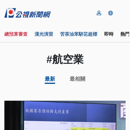
總預算審查
漢光演習
苦茶油苯駢芘超標
即時
熱門
#航空業
最新
最相關