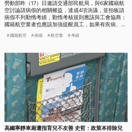
勞動部昨（17）日邀請交通部民航局，與6家國籍航
空討論請病假的相關權益，達成4項決議，並拍板請
病假不列勤惰考績，勤惰考核規則應該與工會協商；
國籍航空業者也應該加強提醒員工，如果有疾病、受
傷或生理原因，需治療或休養時，不應勉強出勤；國
國籍航空
病假
航空業
考績
籍航空業者也要積極落實，空勤組員疲勞風險管理相
關原則。
高鐵寧靜車廂遭指育兒不友善 史哲：政策本排除兒