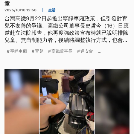
童
2025/10/16 12:56
|
生活
台灣高鐵9月22日起推出寧靜車廂政策，但引發對育
兒不友善的爭議。高鐵公司董事長史哲今（16）日應
邀赴立法院報告，他再度強政策宣布時就已說明排除
兒童、無自制能力者，後續將調整執行方式，也會跟
親子團體來對話，他預估精進措施啟動後，社會應該
寧靜車廂
育兒
高鐵董事長
運安會
...
在半年後可接受寧靜車廂。