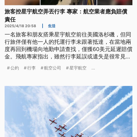
旅客控星宇航空弄丟行李 專家：航空業者應負賠償
責任
2025/4/18 20:58
|
生活
一名旅客和朋友搭乘星宇航空前往美國洛杉磯，但同
行旅伴僅有他一人的托運行李未跟著抵達，在當地兩
度再回到機場向地勤申請查找，僅獲60美元延遲賠償
金。飛航專家指出，雖然行李延誤或遺失是很常見的
狀況，但旅客購買機票時就是買下一份運送契約，一
公約
行李
航空公司
星宇航空
...
旦遺失，航空公司都得依約負起賠償責任，再去釐清
為何遺失，向相關單位究責。不過，若以《蒙特婁公
約》為依據，總理賠額度上限大約僅有6萬多元台
幣。