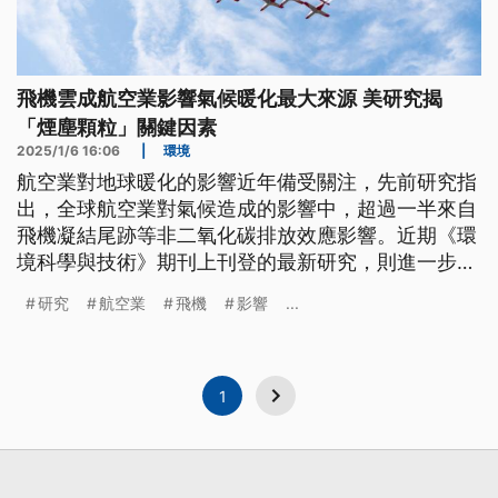
飛機雲成航空業影響氣候暖化最大來源 美研究揭
「煙塵顆粒」關鍵因素
2025/1/6 16:06
|
環境
航空業對地球暖化的影響近年備受關注，先前研究指
出，全球航空業對氣候造成的影響中，超過一半來自
飛機凝結尾跡等非二氧化碳排放效應影響。近期《環
境科學與技術》期刊上刊登的最新研究，則進一步檢
視飛機凝結尾跡的形成，發現非揮發性微粒「煙塵顆
研究
航空業
飛機
影響
...
粒」的大小，是影響尾跡形成關鍵。若航空業繼續發
展可持續燃料以及低燃燒引擎等技術，就可延遲尾跡
的形成。
1