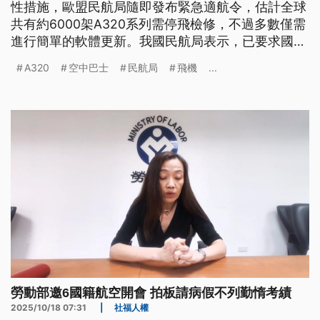
性措施，歐盟民航局隨即發布緊急適航令，估計全球
共有約6000架A320系列需停飛檢修，不過多數僅需
進行簡單的軟體更新。我國民航局表示，已要求國籍
航空業者明（30）日前完成檢修。
A320
空中巴士
民航局
飛機
...
勞動部邀6國籍航空開會 拍板請病假不列勤惰考績
2025/10/18 07:31
|
社福人權