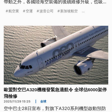
帶動之外，各國陸海空裝備的後續維修升級，也吸引
全球軍火商齊聚一堂。不過困擾多年的供應鏈問題，
航空業
空運
波音公司
新加坡航空
...
短期內依然讓航太與國防產業傷透腦筋。
歐盟對空巴A320機種發緊急適航令 全球估6000架停
飛檢修
2025/11/29 15:25
|
全球
空中巴士28日宣布，對旗下A320系列機型啟動預防