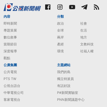
內容
分類
即時新聞
政治
社會
專題策展
全球
生活
數位敘事
兩岸
地方
當期節目
產經
文教科技
深度報導
環境
社福人權
觀點
公廣集團
主題網站
公共電視
我們的島
PTS TW
獨立特派員
公視台語台
有話好說
中華電視公司
P#新聞實驗室
客家電視台
PNN新聞議題中心