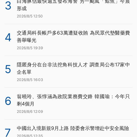
白海豚估最快週五發布海警 另一颱風「鯨魚」今晨
3
形成
2026/8/5 12:50
交通局科長帳戶多63萬遭疑收賄 為民眾代墊醫藥費
4
善舉曝光
2026/8/5 19:39
隱匿身分在台非法挖角科技人才 調查局公布17家中
5
企名單
2026/8/5 16:03
翁曉玲、張惇涵為政院業務費交鋒 韓國瑜：今年只
6
剩4個月
2026/8/6 12:09
中國出入境新規9月上路 陸委會示警增赴中安全風險
7
2026/8/5 12:35