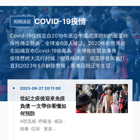
COVID-19疫情
相關議題
Covid-19疫情是自2019年底從中國武漢開始的嚴重特
殊性傳染肺炎，全球逾6億人確診。2020年初世界衛
生組織宣布Covid-19病毒為「全球衛生緊急事件」，
疫情歷經大流行封城、變異株肆虐、疫苗研發與施打，
直到2023年5月解除警報，逐漸回歸正常生活。
2023-09-27 20:11:00
世紀之疫後迎來免疫
負債 一文帶你看懂如
何預防
·
·
·
A型流感
呼吸道
感染
·
·
病毒
症狀
更多...