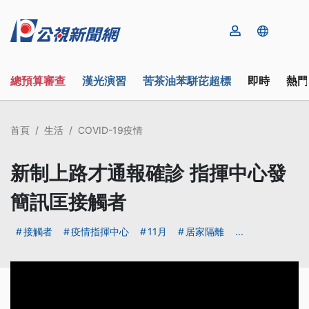
總預算審查
漢光演習
苦茶油苯駢芘超標
即時
熱門
首頁
生活
COVID-19疫情
新制上路才通報確診 指揮中心發
簡訊匡接觸者
接觸者
疫情指揮中心
11月
居家隔離
...