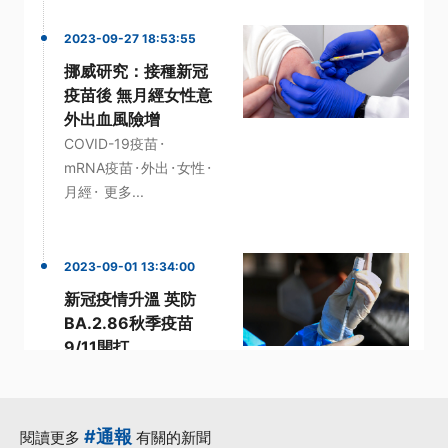
2023-09-27 18:53:55
挪威研究：接種新冠
疫苗後 無月經女性意
外出血風險增
·
COVID-19疫苗
·
·
·
mRNA疫苗
外出
女性
·
月經
更多...
2023-09-01 13:34:00
新冠疫情升溫 英防
BA.2.86秋季疫苗
9/11開打
·
·
·
BA.2
升溫
新冠疫情
·
·
新變異株
長新冠
更多...
#通報
閱讀更多
有關的新聞