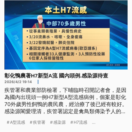
彰化鴨農著H7新型A流 國內頭例.感染源待查
2026/4/2 19:14
|
疾管署和農業部防檢署，下晡臨時召開記者會，是因
為國內出現頭一例H7新型A型流感病例，個案是彰化
70外歲男性飼鴨的農民農，經治療了後已經有較好。
感染源閣愛理清，疾管署認定是禽鳥類傳染予人的案
例，也無人傳染予人的情形，疫情暫時袂湠開。（新
A型流感
疾管署
感染源
H7流感
...
聞標題、導言為台語文）