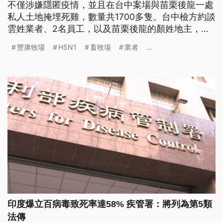
不僅涉嫌隱匿疫情，並且在台中案場與苗栗後龍一處
私人土地掩埋死雞，數量共1700多隻。台中檢方約談
雲姓業者、2名員工，以及苗栗後龍的顏姓地主，訊
後認為業者和地主涉嫌違反《廢清法》，向台中地院
豐康牧場
H5N1
畜牧場
業者
...
聲請羈押禁見。台中地院今（3）日裁定業者羈押禁
見，地主則20萬交保並限制住居。
印度爆立百病毒致死率達58% 疾管署：將列為第5類
法傳