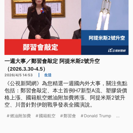
一週大事／鄭習會敲定 阿提米斯2號升空
（2026.3.30-4.5）
2026/4/5 14:53
|
生活
《公視新聞網》為您精選一週國內外大事，關注焦點
包括：鄭習會敲定、本土首例H7新型A流、塑膠袋價
格上漲、國籍航空燃油附加費將漲、阿提米斯2號升
空、川普針對伊朗戰爭發表全國演說。
燃油附加費
國籍航空
鄭習會
Donald Trump
...