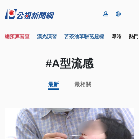
總預算審查
漢光演習
苦茶油苯駢芘超標
即時
熱門
#A型流感
最新
最相關