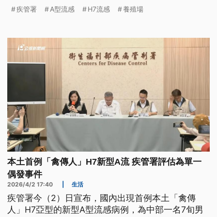
險可控，將跨部會調查感染源、加強防疫，並且同步
疾管署
A型流感
H7流感
養殖場
通報世衛組織。
本土首例「禽傳人」H7新型A流 疾管署評估為單一
偶發事件
2026/4/2 17:40
|
生活
疾管署今（2）日宣布，國內出現首例本土「禽傳
人」H7亞型的新型A型流感病例，為中部一名7旬男