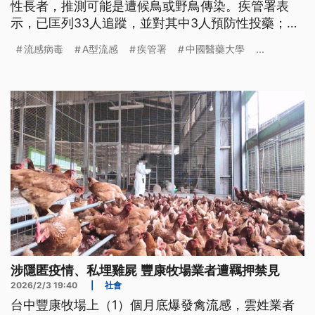
性長者，推測可能是遭候鳥或野鳥傳染。疾管署表
示，已匡列33人追蹤，並對其中3人預防性投藥；染
疫個案的6名家人與其工作的養殖場禽類採檢結果則
流感病毒
A型流感
疾管署
中國醫藥大學
...
皆為陰性，評估本案應為單一偶發事件，疫情暫無擴
大之虞。
涉隱匿疫情、私埋雞屍 豐康牧場業者遭羈押禁見
2026/2/3 19:40
|
社會
台中豐康牧場上（1）個月底爆發禽流感，雲姓業者