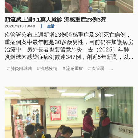
類流感上週9.1萬人就診 流感重症23例3死
2026/1/13 19:40
|
生活
疾管署公布上週新增23例流感重症及3例死亡病例，
重症個案中最年輕是30多歲男性，目前仍在加護病房
治療中；另外長者也要留意肺炎，去（2025）年肺
炎鏈球菌感染症病例數達347例，創近5年新高，以
65歲以上長者占4成居多，因此疾管署宣布，15日起
肺炎鏈球菌
流感疫情
流感重症
疾管署
...
65歲以上等高風險族群將以單劑新肺鏈疫苗20價，
取代原本2劑疫苗接種，預估約有245萬人受惠。