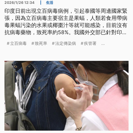
2026/1/26 12:34
|
生活
印度日前出現立百病毒病例，引起泰國等周邊國家緊
張，因為立百病毒主要宿主是果蝠，人類若食用帶病
毒果蝠污染的水果或椰棗汁等就可能感染，目前沒有
抗病毒藥物，致死率約58%。我國外交部已針對印度
喀拉拉州等部分區域發布第2級旅遊警戒注意；疾管
立百病毒
致死率
法定傳染病
疾管署
...
署則是預告，將立百病毒列為與新型A型流感相同的
第5類法定傳染病，最快3月17日上路，提醒民眾到流
行地區應避免食用未煮熟的椰棗汁。