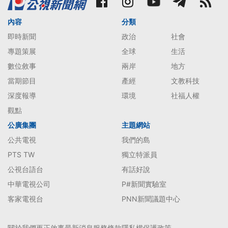
內容
分類
即時新聞
政治
社會
專題策展
全球
生活
數位敘事
兩岸
地方
當期節目
產經
文教科技
深度報導
環境
社福人權
觀點
公廣集團
主題網站
公共電視
我們的島
PTS TW
獨立特派員
公視台語台
有話好說
中華電視公司
P#新聞實驗室
客家電視台
PNN新聞議題中心
關於我們
更正啟事
最新消息
服務條款
隱私權保護政策