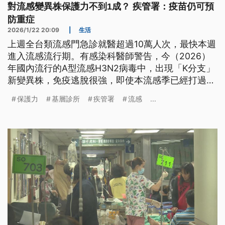
對流感變異株保護力不到1成？ 疾管署：疫苗仍可預
防重症
2026/1/22 20:09
|
生活
上週全台類流感門急診就醫超過10萬人次，最快本週
進入流感流行期。有感染科醫師警告，今（2026）
年國內流行的A型流感H3N2病毒中，出現「K分支」
新變異株，免疫逃脫很強，即使本流感季已經打過流
感疫苗還是可能感染，保護力恐怕不到10%。不過疾
保護力
基層診所
疾管署
流感
...
管署強調，疫苗仍具交叉保護、預防重症的效果，建
議高風險族群儘快接種流感疫苗；預估流感高峰將落
在春節前後，單週就診上看14萬人次。