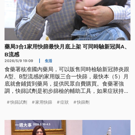
藥局3合1家用快篩最快月底上架 可同時驗新冠與A、
B流感
2026/5/9 19:09
|
生活
食藥署核准國內藥局，可以販售同時檢驗新冠肺炎跟
A型、B型流感的家用版三合一快篩，最快本（5）月
底就會鋪貨到藥局，提供民眾自費購買。食藥署強
調，快篩試劑是初步篩檢的輔助工具，如果症狀持續
加重，應該要趕快就醫。
快篩試劑
家用快篩
症狀
快篩劑