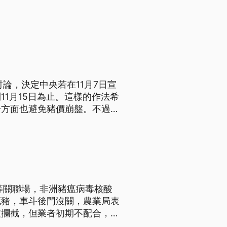
。
論，決定中央若在11月7日宣
1月15日為止。這樣的作法希
一方面也避免豬價崩盤。不過因
等於縣內累積3000頭豬等待
等關聯場，非洲豬瘟病毒核酸
死豬，車斗後門沒關，農業局表
被攔截，但業者初期不配合，衛