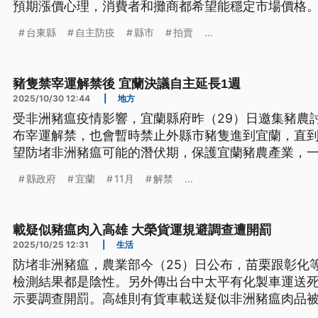
預期漲價心理，消費者和攤商都希望能穩定市場價格
台東縣
自主防疫
縣市
拍賣
...
豬隻禁宰運解禁後 宜蘭決議自主延長1週
2025/10/30 12:44
|
地方
受非洲豬瘟疫情影響，宜蘭縣府昨（29）日邀集豬農討
布宰運解禁，也會暫時禁止外縣市豬隻進到宜蘭，直到1
望防堵非洲豬瘟可能的潛伏期，保護宜蘭豬農產業，
為宜蘭之前豬肉大多靠外縣市供應；縣府則說禁宰15天
縣政府
宜蘭
11月
解禁
...
拍賣，所以暫時可以自給自足。
載疑似豬瘟肉入高雄 大榮貨運規避調查遭開罰
2025/10/25 12:31
|
生活
防堵非洲豬瘟，農業部今（25）日公布，苗栗跟彰化
檢測結果都是陰性。另外傳出台中太平有化製車運送
示要調查開罰。高雄則有貨車載送疑似非洲豬瘟肉品
生局也決定開罰。