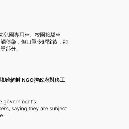
幼兒園專用車、校園接駁車
接觸傳染，但口罩令解除後，如
宣導部分。
udice 邊境雖解封 NGO控政府對移工
se government's
kers, saying they are subject
de