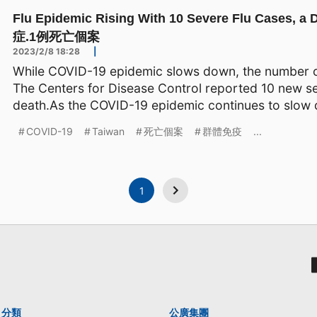
Flu Epidemic Rising With 10 Severe Flu Cas
症.1例死亡個案
2023/2/8 18:28
|
While COVID-19 epidemic slows down, the number of
The Centers for Disease Control reported 10 new s
death.As the COVID-19 epidemic continues to slow 
COVID-19
Taiwan
死亡個案
群體免疫
...
1
分類
公廣集團