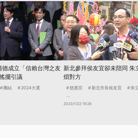
賴清德成立「信賴台灣之友
新北參拜侯友宜卻未陪同 朱
搖擺引議
煩對方
團結
2024大選
慈惠宮
新北市長侯友宜
朱
...
2023/1/22 19:26