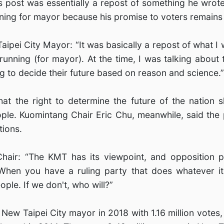
is post was essentially a repost of something he wrot
ing for mayor because his promise to voters remains
aipei City Mayor: “It was basically a repost of what I 
unning (for mayor). At the time, I was talking about 
ng to decide their future based on reason and science.”
hat the right to determine the future of the nation s
ple. Kuomintang Chair Eric Chu, meanwhile, said the
tions.
hair: “The KMT has its viewpoint, and opposition pa
. When you have a ruling party that does whatever 
ople. If we don't, who will?”
New Taipei City mayor in 2018 with 1.16 million votes