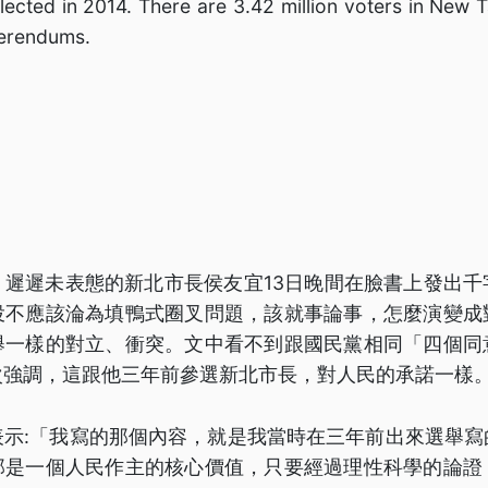
ected in 2014. There are 3.42 million voters in New Tai
eferendums.
，遲遲未表態的新北市長侯友宜13日晚間在臉書上發出千
投不應該淪為填鴨式圈叉問題，該就事論事，怎麼演變成
舉一樣的對立、衝突。文中看不到跟國民黨相同「四個同
次強調，這跟他三年前參選新北市長，對人民的承諾一樣
表示:「我寫的那個內容，就是我當時在三年前出來選舉寫
那是一個人民作主的核心價值，只要經過理性科學的論證