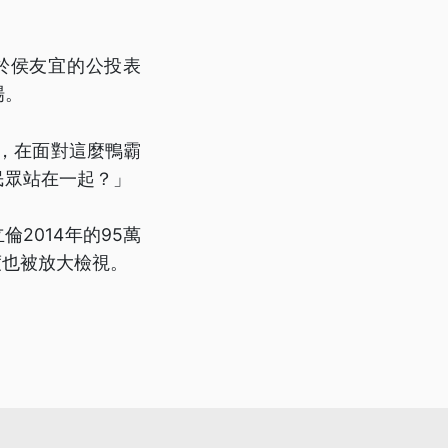
於侯友宜的公投表
場。
，在面對這麼鴨霸
民眾站在一起？」
2014年的95萬
度也被放大檢視。