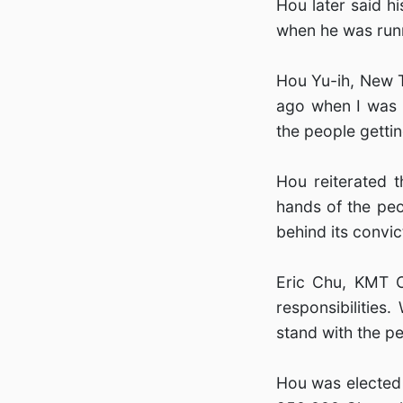
Hou later said h
when he was runn
Hou Yu-ih, New T
ago when I was r
the people getti
Hou reiterated t
hands of the peo
behind its convic
Eric Chu, KMT C
responsibilities
stand with the pe
Hou was elected 