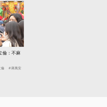
立倫：不麻
立倫
蔣萬安