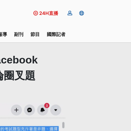
24H直播
報導
副刊
節目
國際記者
acebook
淪圈叉題