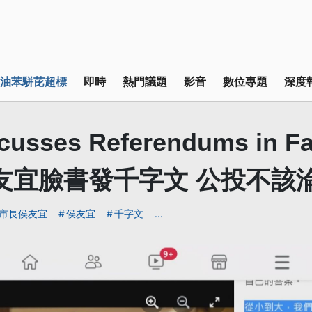
油苯駢芘超標
即時
熱門議題
影音
數位專題
深度
cusses Referendums in F
 侯友宜臉書發千字文 公投不該
市長侯友宜
侯友宜
千字文
...