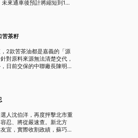
未來通車後預計將縮短到14
口苦茶籽
，2款苦茶油都是嘉義的「源
者針對原料來源無法清楚交代，
外，日前交保的中聯廠長陳明
忍
參選人沈伯洋，再度抨擊北市重
零容忍、將從嚴速查。新北方
侯友宜，實際收割政績，蘇巧慧
開工時蘇巧慧才當立委，才會引