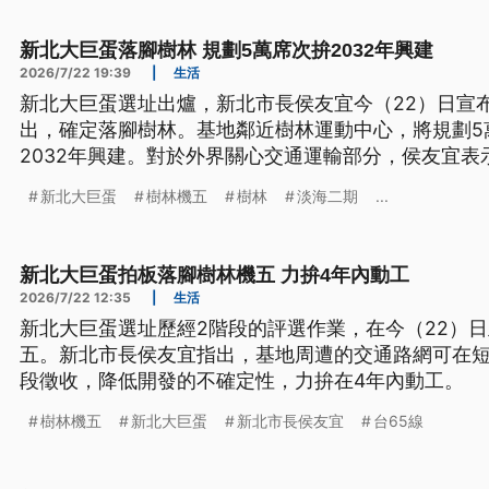
新北大巨蛋落腳樹林 規劃5萬席次拚2032年興建
2026/7/22 19:39
|
生活
新北大巨蛋選址出爐，新北市長侯友宜今（22）日宣
出，確定落腳樹林。基地鄰近樹林運動中心，將規劃5
2032年興建。對於外界關心交通運輸部分，侯友宜
林線，銜接中和新蘆線、板南線、三鶯線及桃園捷運
新北大巨蛋
樹林機五
樹林
淡海二期
...
有台65線銜接國道，有助減輕交通負荷。
新北大巨蛋拍板落腳樹林機五 力拚4年內動工
2026/7/22 12:35
|
生活
新北大巨蛋選址歷經2階段的評選作業，在今（22）
五。新北市長侯友宜指出，基地周遭的交通路網可在短
段徵收，降低開發的不確定性，力拚在4年內動工。
樹林機五
新北大巨蛋
新北市長侯友宜
台65線