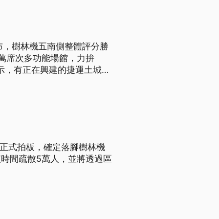
布，樹林機五南側整體評分勝
萬席次多功能場館，力拚
表示，有正在興建的捷運土城樹
棕線，整合樹林火車站；公路也
日正式拍板，確定落腳樹林機
時間疏散5萬人，並將透過區