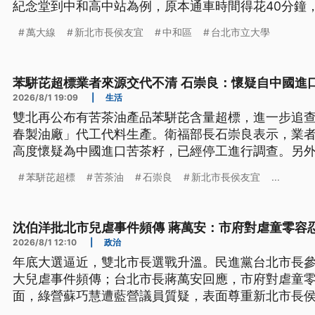
紀念堂到中和高中站為例，原本通車時間得花40分鐘，
分鐘，有助雙北民眾提升交通便利性。
萬大線
新北市長侯友宜
中和區
台北市立大學
苯駢芘超標業者來源交代不清 石崇良：懷疑自中國進
2026/8/1 19:09
|
生活
雙北再公布有苦茶油產品苯駢芘含量超標，進一步追查
春製油廠」代工代料生產。衛福部長石崇良表示，業
高度懷疑為中國進口苦茶籽，已經停工進行調查。另
榮，台中地院今（1）日裁定羈押禁見。
苯駢芘超標
苦茶油
石崇良
新北市長侯友宜
...
沈伯洋批北市兒虐事件頻傳 蔣萬安：市府對虐童零容
2026/8/1 12:10
|
政治
年底大選逼近，雙北市長選戰升溫。民進黨台北市長
大兒虐事件頻傳；台北市長蔣萬安回應，市府對虐童
面，綠營蘇巧慧遭藍營議員質疑，表面尊重新北市長
回應，不需要情緒性語言；藍營李四川表示，三鶯線