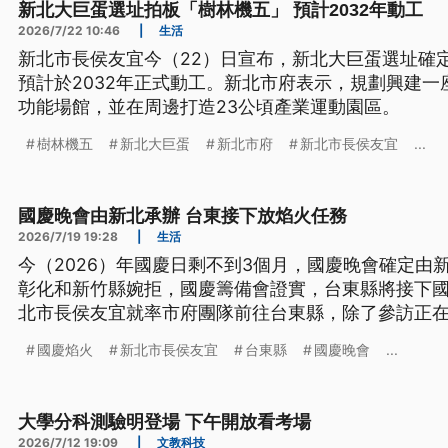
新北大巨蛋選址拍板「樹林機五」 預計2032年動工
2026/7/22 10:46
|
生活
新北市長侯友宜今（22）日宣布，新北大巨蛋選址確
預計於2032年正式動工。新北市府表示，規劃興建一
功能場館，並在周邊打造23公頃產業運動園區。
樹林機五
新北大巨蛋
新北市府
新北市長侯友宜
...
國慶晚會由新北承辦 台東接下放焰火任務
2026/7/19 19:28
|
生活
今（2026）年國慶日剩不到3個月，國慶晚會確定由
彰化和新竹縣婉拒，國慶籌備會證實，台東縣將接下國
北市長侯友宜就率市府團隊前往台東縣，除了參訪正
鈴縣長先交換意見，至於焰火施放地點目前還沒有定
國慶焰火
新北市長侯友宜
台東縣
國慶晚會
...
大學分科測驗明登場 下午開放看考場
2026/7/12 19:09
|
文教科技