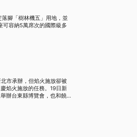
定落腳「樹林機五」用地，並
座可容納5萬席次的國際級多
新北市承辦，但焰火施放卻被
慶焰火施放的任務。19日新
在舉辦台東縣博覽會，也和饒慶
案。