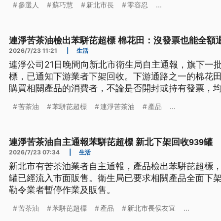
參選人
蘇巧慧
新北市長
零容忍
...
發外界質疑她的貢獻。
連淨苦茶油檢出苯駢芘超標 棉花田：沒發票也能全額
2026/7/23 11:21
|
生活
連淨公司21日晚間向新北市衛生局自主通報，旗下一
標，已通知下游業者下架回收。下游通路之一的棉花田
購買相關產品的消費者，不論是否開封或持有發票，
則表示，該批苦茶油使用的原料，與中聯油脂案完全
苦茶油
苯駢芘超標
連淨苦茶油
產品
...
連淨苦茶油自主通報苯駢芘超標 新北下架回收939罐
2026/7/23 07:34
|
生活
新北市有苦茶油業者自主通報，產品檢出苯駢芘超標，總
罐已經流入市面販售。衛生局已要求相關產品全面下
勒令業者暫停作業及販售。
苦茶油
苯駢芘超標
產品
新北市長侯友宜
...