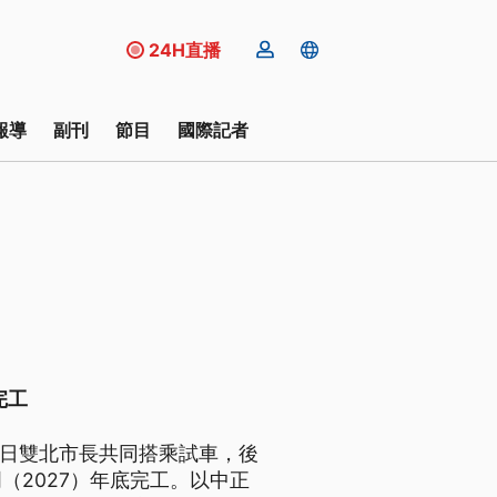
24H直播
報導
副刊
節目
國際記者
完工
）日雙北市長共同搭乘試車，後
（2027）年底完工。以中正