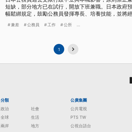
短缺，部分地方已在試行，開放下班兼職。日本政府預計
幅鬆綁規定，鼓勵公務員發揮專長、培養技能，並將
素質。
兼差
公務員
工作
公所
...
1
分類
公廣集團
政治
社會
公共電視
全球
生活
PTS TW
兩岸
地方
公視台語台