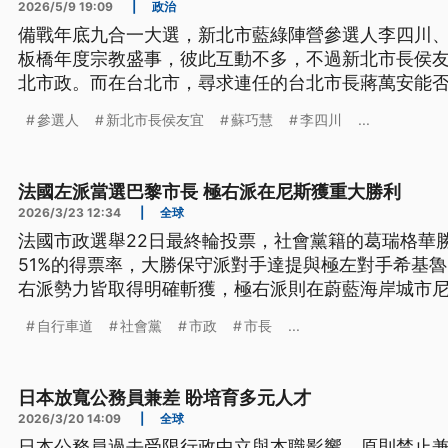
2026/5/9 19:09
|
政治
備戰年底九合一大選，新北市藍綠陣營參選人李四川、
板橋年度宗教盛事，彼此互動不多，不過新北市長侯
北市政。而在台北市，尋求連任的台北市長蔣萬安能
選情考題。
參選人
新北市長侯友宜
蘇巧慧
李四川
...
法國左派當選巴黎市長 極右派在尼斯獲重大勝利
2026/3/23 12:34
|
全球
法國市政選舉22日最終輪投票，社會黨籍的葛瑞格華
51%的得票率，大勝保守派對手達提與極左對手希基
右派勢力皆取得明確斬獲，極右派則在蔚藍海岸城市
自行車道
社會黨
市政
市長
...
日本放寬公務員兼差 盼培育多元人才
2026/3/20 14:09
|
全球
日本公務員過去受限行政中立與本職影響，原則禁止