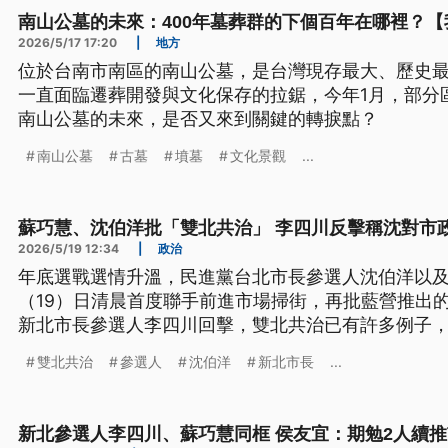
南山公墓的未來：400年墓葬群的下個百年在哪裡？【
2026/5/17 17:20
|
地方
位於台南市南區的南山公墓，是台灣現存最大、歷史
一直面臨遷葬開發與文化保存的拉鋸，今年1月，部分
南山公墓的未來，是否又來到關鍵的轉捩點？
南山公墓
古墓
墳墓
文化景觀
...
蘇巧慧、沈伯洋批「雙北共治」 李四川反擊稱沈對市
2026/5/19 12:34
|
政治
年底選戰選情升溫，民進黨台北市長參選人沈伯洋以
（19）日清晨首度聯手前進市場掃街，再批藍營推出
新北市長參選人李四川回擊，雙北共治已有許多例子
北市長蔣萬安今晚則是跨出雙北，與國民黨宜蘭縣長
雙北共治
參選人
沈伯洋
新北市長
...
新北參選人李四川、蘇巧慧同框 侯友宜：期勉2人續