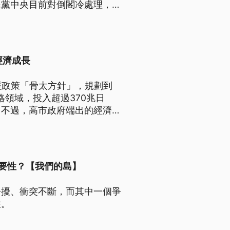
民黨中央目前對倒閣冷處理，藍
經濟成長
經政策「骨太方針」，規劃到
略領域，投入超過370兆日
。不過，高市政府端出的經濟政
源與執行可行性，仍有待檢驗，
必要性？【我們的島】
紛擾、衝突不斷，而其中一個爭
性。