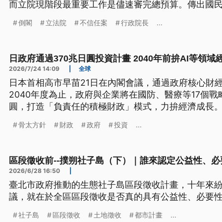
而立院現階段最重要工作是儘速審完總預算。傳出國
委也意見不一，仍要等到開黨團大會進一步討論。
倒閣
立法院
不信任案
行政院長
...
日政府通過370兆日圓投資計畫 2040年前拚AI等領域
2026/7/24 14:09
|
全球
日本首相高市早苗21日在內閣會議，通過政府核心財
2040年度為止，政府與企業將在國防、醫療等17個戰
圓，打造「負責任的積極財政」模式，力拚經濟成長
策牛肉，也引發在野黨質疑，認為投資規模龐大，財
骨太方針
財政
政府
投資
...
並不看好這套經濟藍圖。
區段徵收前--撲朔社子島（下）｜誰來認定公益性、
2026/6/28 16:50
|
臺北市政府推動的生態社子島區段徵收計畫，十年來
議，就在於全區區段徵收是否真的具有公益性、必要
社子島
區段徵收
土地徵收
都市計畫
...