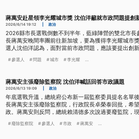
蔣萬安赴星領李光耀城市獎 沈伯洋籲就市政問題提創
2026/6/14 19:12
|
政治
2026縣市長選戰倒數不到半年，藍綠陣營的雙北市
長蔣萬安晚間率團前往新加坡，要為獲得李光耀城市
選人沈伯洋認為，面對當前市政問題，應該要提出創
參選人
問題
城市
李光耀
...
蔣萬安主張廢除監察院 沈伯洋喊話回答市政議題
2026/6/13 19:09
|
政治
年底選戰升溫，總統府公布新一屆監察委員提名名單
長蔣萬安主張廢除監察院，行政院長卓榮泰回批，希
政。蔣萬安則反問，總統賴清德多次說過要廢監院，
參選人沈伯洋則下戰帖，邀蔣萬安辯論，喊話希望親
廢除監察院
參選人
市政
蔣萬安
...