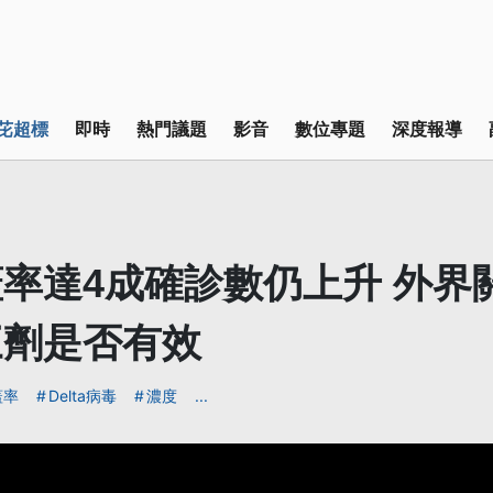
芘超標
即時
熱門議題
影音
數位專題
深度報導
率達4成確診數仍上升 外界
三劑是否有效
蓋率
Delta病毒
濃度
...