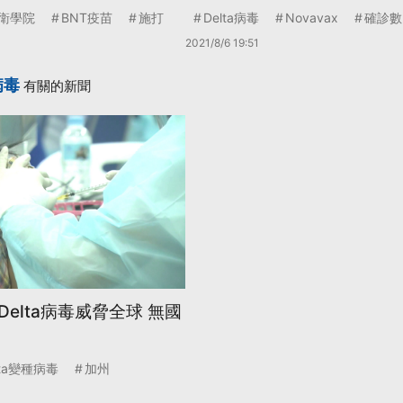
衛學院
BNT疫苗
施打
Delta病毒
Novavax
確診數
2021/8/6 19:51
病毒
有關的新聞
elta病毒威脅全球 無國
lta變種病毒
加州