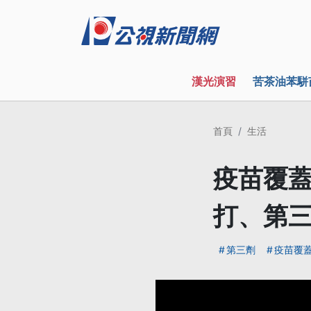
漢光演習
苦茶油苯駢
首頁
生活
疫苗覆蓋
打、第
第三劑
疫苗覆