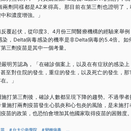
個兩劑同樣都是AZ來得高。那目前在第三劑也證明了，載
體中和濃度增強。」
情反覆起伏，從印度3、4月份三間醫療機構的經驗來舉例
染，Delta病毒感染的機率是非Delta病毒的5.4倍。
打第三劑疫苗是其中一個考量。
授嚴明芳認為，「在確診個案上，以及在有症狀的感染上
%，甚至對住院的發生，重症的發生，以及死亡的發生，
存在。」
層施打第三劑後，確診人數都呈現下降的趨勢。不過學者
量施打兩劑疫苗發生心肌炎和心包炎的風險，是未施打者
劑疫苗的政策，也恐怕會增加其他國家取得疫苗的困難度
疫苗
台大公衛學院
變種病毒
...