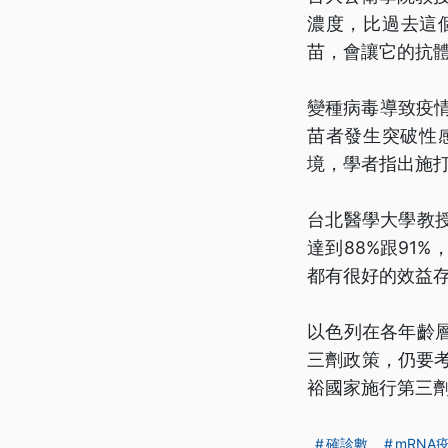
濃度，比過去這
苗，會讓它的抗
變種病毒導致疫
苗者發生突破性感
境，學者指出施
台北醫學大學教
達到88%跟91
都有很好的效益
以色列在各年齡
三劑政策，仍要考
裕國家施行第三
確診數
mRNA