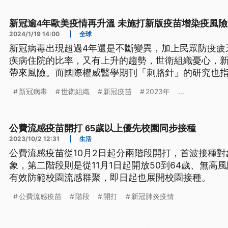
新冠逾4年歐美疫情再升溫 未施打新版疫苗增染疫風險
2024/1/19 14:00
|
全球
新冠病毒出現超過4年還是不斷變異，加上民眾防疫疲
疾病住院的比率，又有上升的趨勢，世衛組織憂心，
帶來風險。而國際權威醫學期刊「刺胳針」的研究也指
近半人口沒有打滿三劑，導致住院死亡率攀升。
新冠病毒
世衛組織
新冠疫苗
2023年
...
公費流感疫苗開打 65歲以上優先校園同步接種
2023/10/2 12:31
|
生活
公費流感疫苗從10月2日起分兩階段開打，首波接種對
象，第二階段則是從11月1日起開放50到64歲、無
有效防範校園流感群聚，即日起也展開校園接種。
公費流感疫苗
階段
開打
新冠肺炎疫情