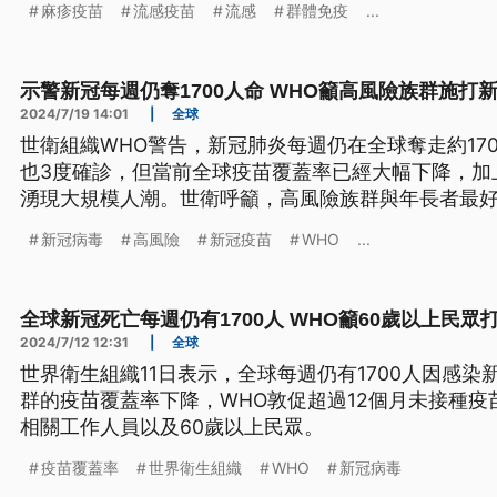
麻疹疫苗
流感疫苗
流感
群體免疫
...
示警新冠每週仍奪1700人命 WHO籲高風險族群施打
2024/7/19 14:01
|
全球
世衛組織WHO警告，新冠肺炎每週仍在全球奪走約17
也3度確診，但當前全球疫苗覆蓋率已經大幅下降，加
湧現大規模人潮。世衛呼籲，高風險族群與年長者最
新冠病毒
高風險
新冠疫苗
WHO
...
全球新冠死亡每週仍有1700人 WHO籲60歲以上民眾
2024/7/12 12:31
|
全球
世界衛生組織11日表示，全球每週仍有1700人因感
群的疫苗覆蓋率下降，WHO敦促超過12個月未接種
相關工作人員以及60歲以上民眾。
疫苗覆蓋率
世界衛生組織
WHO
新冠病毒