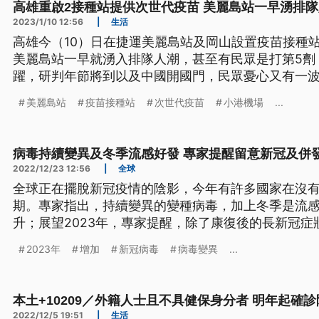
高雄重啟2接種站提供次世代疫苗 美麗島站一早湧排
2023/1/10 12:56
|
生活
高雄今（10）日在捷運美麗島站及岡山設置疫苗接種
美麗島站一早就湧入排隊人潮，甚至有民眾是打第5劑
躍，研判年節將到以及中國開國門，民眾憂心又有一
美麗島站
疫苗接種站
次世代疫苗
小港機場
...
病毒持續變異及冬季流感好發 專家提醒留意新冠及併
2022/12/23 12:56
|
全球
全球正在擺脫新冠疫情的陰影，今年有許多國家在沒
期。專家指出，持續變異的變種病毒，加上冬季是流
升；展望2023年，專家提醒，除了康復後的長新冠
症，例如罹患心血管疾病，以及阿茲海默症，甚至糖
2023年
增加
新冠病毒
病毒變異
...
本土+10209／外籍人士且不具健保身分者 明年起確
2022/12/5 19:51
|
生活