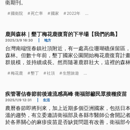
衛期刊。
國衛院
死亡率
國家
2022年
...
鹿與森林｜墾丁梅花鹿復育的下半場【我們的島】
2025/3/9 16:30
|
地方
台灣南端恆春鎮社頂附近，有一處高位珊瑚礁保留區
森林。但數十年前，墾丁國家公園開始梅花鹿復育計畫，
群規模，並持續成長。然而隨著鹿群壯大，這裡的森林開始產
梅花鹿
墾丁
社頂
生態旅遊
...
疾管署估春節前後達流感高峰 衛福部籲民眾接種疫苗
2025/1/9 12:31
|
生活
農曆春節即將到來，加上近期多個亞洲國家，包括日
溫的趨勢，有立委邀請衛福部及各縣市醫師公會開記
於各界關心的麻疹疫苗是否缺貨問題有改善，衛福部今
足夠，不需要擔心大流行，建議有急迫需求的民眾再