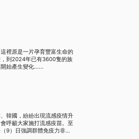
，這裡原是一片孕育豐富生命的
到2024年已有3600隻的族
生變化......
本、韓國，紛紛出現流感疫情升
者會呼籲大家施打流感疫苗。至
（9）日強調群體免疫力非常
施打即可。