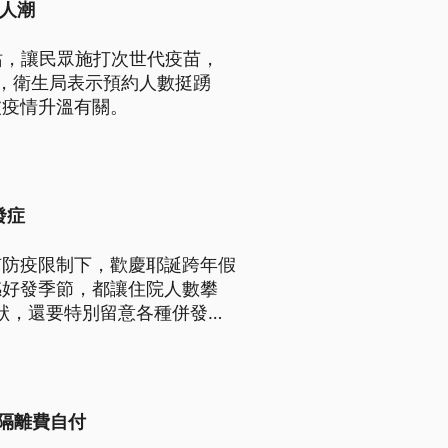
隊人潮
站，讓民眾施打次世代疫苗，
，衛生局表示預約人數挺踴
波疫情升溫有關。
發症
有防疫限制下，歡慶耶誕跨年假
感好發季節，都讓住院人數攀
症狀，還要特別留意各種併發
尿病的風險都有可能增加。
診隔離費自付