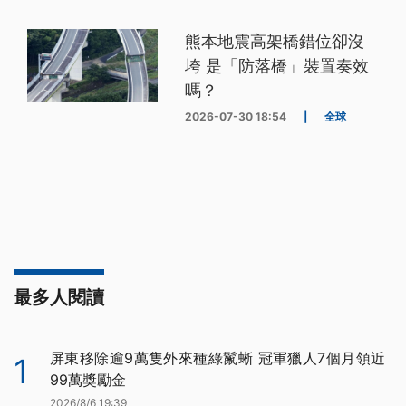
熊本地震高架橋錯位卻沒
垮 是「防落橋」裝置奏效
嗎？
2026-07-30 18:54
|
全球
最多人閱讀
屏東移除逾9萬隻外來種綠鬣蜥 冠軍獵人7個月領近
1
99萬獎勵金
2026/8/6 19:39