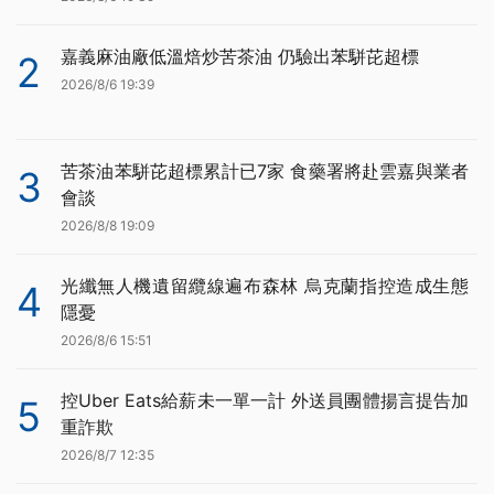
嘉義麻油廠低溫焙炒苦茶油 仍驗出苯駢芘超標
2
2026/8/6 19:39
苦茶油苯駢芘超標累計已7家 食藥署將赴雲嘉與業者
3
會談
2026/8/8 19:09
光纖無人機遺留纜線遍布森林 烏克蘭指控造成生態
4
隱憂
2026/8/6 15:51
控Uber Eats給薪未一單一計 外送員團體揚言提告加
5
重詐欺
2026/8/7 12:35