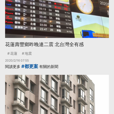
花蓮壽豐鄉昨晚連二震 北台灣全有感
花蓮
地震
2020/2/16 07:55
#都更案
閱讀更多
有關的新聞