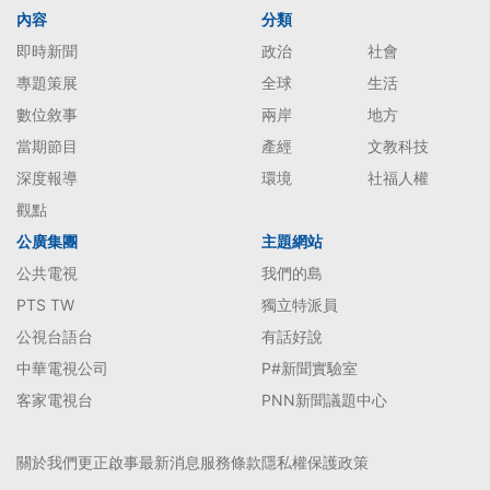
內容
分類
即時新聞
政治
社會
專題策展
全球
生活
數位敘事
兩岸
地方
當期節目
產經
文教科技
深度報導
環境
社福人權
觀點
公廣集團
主題網站
公共電視
我們的島
PTS TW
獨立特派員
公視台語台
有話好說
中華電視公司
P#新聞實驗室
客家電視台
PNN新聞議題中心
關於我們
更正啟事
最新消息
服務條款
隱私權保護政策