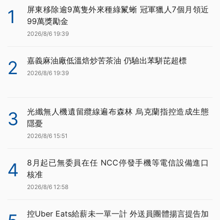
屏東移除逾9萬隻外來種綠鬣蜥 冠軍獵人7個月領近
1
99萬獎勵金
2026/8/6 19:39
嘉義麻油廠低溫焙炒苦茶油 仍驗出苯駢芘超標
2
2026/8/6 19:39
光纖無人機遺留纜線遍布森林 烏克蘭指控造成生態
3
隱憂
2026/8/6 15:51
8月起已無委員在任 NCC停發手機等電信設備進口
4
核准
2026/8/6 12:58
控Uber Eats給薪未一單一計 外送員團體揚言提告加