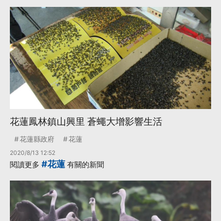
花蓮鳳林鎮山興里 蒼蠅大增影響生活
花蓮縣政府
花蓮
2020/8/13 12:52
#花蓮
閱讀更多
有關的新聞