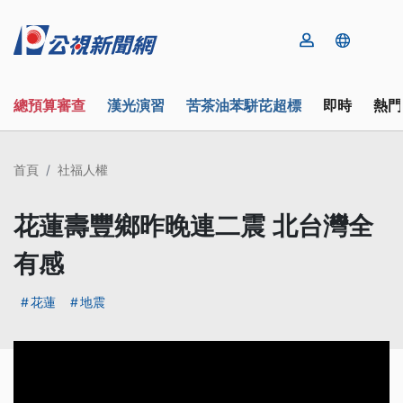
總預算審查
漢光演習
苦茶油苯駢芘超標
即時
熱門
首頁
社福人權
花蓮壽豐鄉昨晚連二震 北台灣全
有感
花蓮
地震