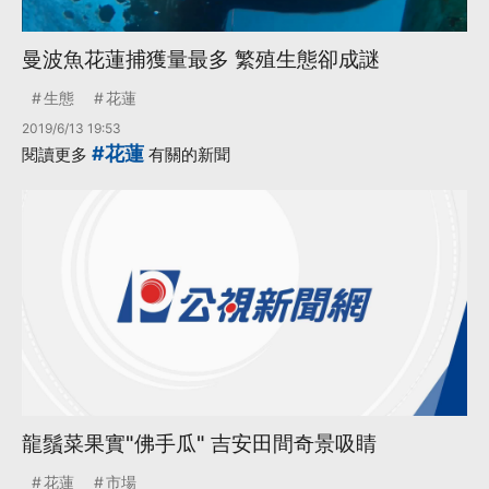
曼波魚花蓮捕獲量最多 繁殖生態卻成謎
生態
花蓮
2019/6/13 19:53
#花蓮
閱讀更多
有關的新聞
龍鬚菜果實"佛手瓜" 吉安田間奇景吸睛
花蓮
市場