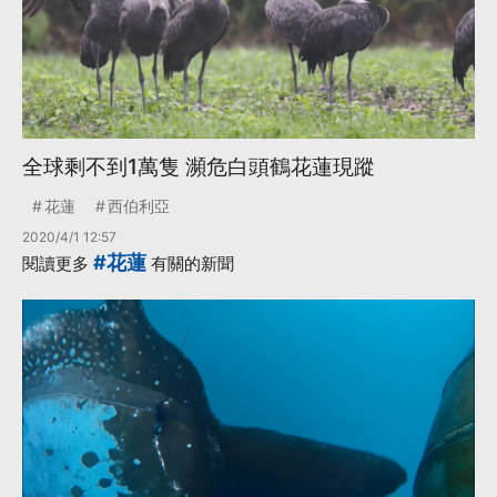
全球剩不到1萬隻 瀕危白頭鶴花蓮現蹤
花蓮
西伯利亞
2020/4/1 12:57
#花蓮
閱讀更多
有關的新聞