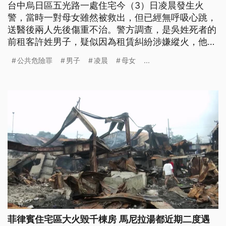
台中烏日區五光路一處住宅今（3）日凌晨發生火
警，當時一對母女雖然被救出，但已經無呼吸心跳，
送醫後兩人先後傷重不治。警方調查，是吳姓死者的
前租客許姓男子，疑似因為租賃糾紛涉嫌縱火，他案
發前先開小貨車倒車進民宅，擋住出入口，之後就發
公共危險罪
男子
凌晨
母女
...
生火警，警方已循線逮捕許姓男子。
菲律賓住宅區大火毀千棟房 馬尼拉湯都近期二度遇