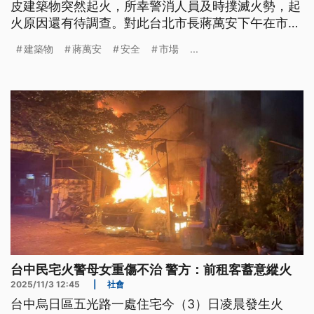
皮建築物突然起火，所幸警消人員及時撲滅火勢，起
火原因還有待調查。對此台北市長蔣萬安下午在市議
會表示，將針對全市外牆整修的建築物全面稽查，相
建築物
蔣萬安
安全
市場
...
關法規也會全面檢視，要求防護網採用防焰阻燃材
質，禁止使用竹製鷹架。
台中民宅火警母女重傷不治 警方：前租客蓄意縱火
2025/11/3 12:45
|
社會
台中烏日區五光路一處住宅今（3）日凌晨發生火