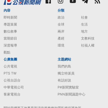
內容
分類
即時新聞
政治
社會
專題策展
全球
生活
數位敘事
兩岸
地方
當期節目
產經
文教科技
深度報導
環境
社福人權
觀點
公廣集團
主題網站
公共電視
我們的島
PTS TW
獨立特派員
公視台語台
有話好說
中華電視公司
P#新聞實驗室
客家電視台
PNN新聞議題中心
關於我們
更正啟事
最新消息
服務條款
隱私權保護政策