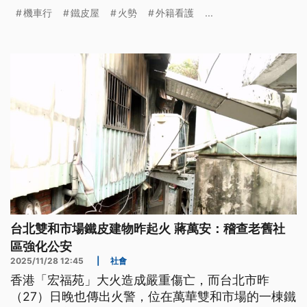
防隊撲滅火勢後，發現兩人已經命喪火窟。
機車行
鐵皮屋
火勢
外籍看護
...
台北雙和市場鐵皮建物昨起火 蔣萬安：稽查老舊社
區強化公安
2025/11/28 12:45
|
社會
香港「宏福苑」大火造成嚴重傷亡，而台北市昨
（27）日晚也傳出火警，位在萬華雙和市場的一棟鐵