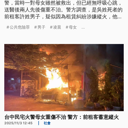
警，當時一對母女雖然被救出，但已經無呼吸心跳，
送醫後兩人先後傷重不治。警方調查，是吳姓死者的
前租客許姓男子，疑似因為租賃糾紛涉嫌縱火，他案
發前先開小貨車倒車進民宅，擋住出入口，之後就發
公共危險罪
男子
凌晨
母女
...
生火警，警方已循線逮捕許姓男子。
台中民宅火警母女重傷不治 警方：前租客蓄意縱火
2025/11/3 12:45
|
社會