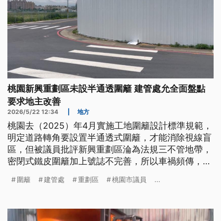
桃園新興重劃區未設半通透圍籬 建管處允全面盤點
要求地主改善
2026/5/22 12:34
|
地方
桃園去（2025）年4月實施工地圍籬設計標準規範，
明定道路轉角要設置半通透式圍籬，才能消除視線盲
區，但被議員批評新興重劃區淪為法規三不管地帶，
密閉式鐵皮圍籬加上號誌不完善，所以車禍頻傳，建
管處表示將全面盤點，並要求地主比照新規辦理，違
圍籬
建管處
重劃區
桃園市議員
...
者將查報開罰。