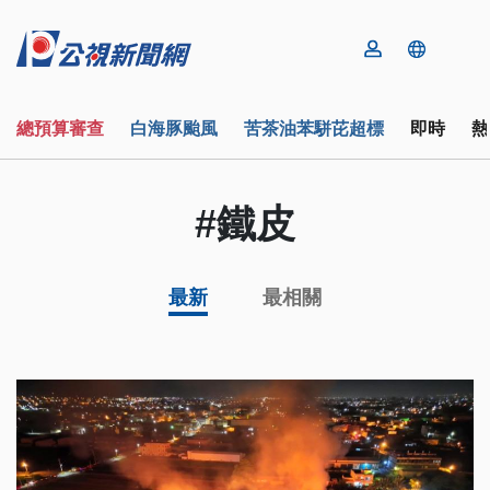
總預算審查
白海豚颱風
苦茶油苯駢芘超標
即時
熱
#鐵皮
最新
最相關