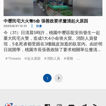
中壢民宅大火奪5命 張善政要求釐清起火原因
2025/8/31 12:31
|
社會
今（31）日清晨5時許，桃園中壢區龍安街發生一起
重大民宅火警，造成1大4小命喪火窟。消防人員發
現，5名死者都受困在3樓鐵皮加蓋的臥室內。由於明
日就開學，桃園市長張善政除了要求相關單位釐清起
火原因，並提供協助；校方也將對罹難孩子的班級進
Threads
起火原因
消防人員
罹難
...
行輔導。
1