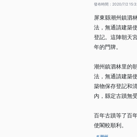
發布時間：
2020/7/2 15:3
屏東縣潮州鎮泗林
法，無通請建築
登記。這陣朝天宮
年的門牌。
潮州鎮泗林里的
法，無通請建築
築物保存登記和
內，縣定古蹟無
百年古蹟等了百
使閣較順利。
潮州