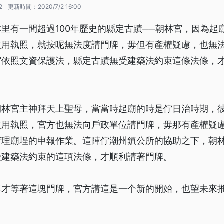
2
更新時間：
2020/7/2 16:00
里有一間超過100年歷史的縣定古蹟──朝林宮，因為起
使用執照，就按呢無法度請門牌，毋但有產權疑慮，也無
依照文資保護法，縣定古蹟無受建築法約束這條法條，才通
朝林宮主神拜天上聖母，當當時起廟的時是佇日治時期，
使用執照，宮方也無法向戶政單位請門牌，毋那有產權疑
清理廟埕的申報作業。這陣佇潮州鎮公所的協助之下，朝
受建築法約束的這項法條，才順利請著門牌。
年才等著這塊門牌，宮方講這是一个新的開始，也望未來