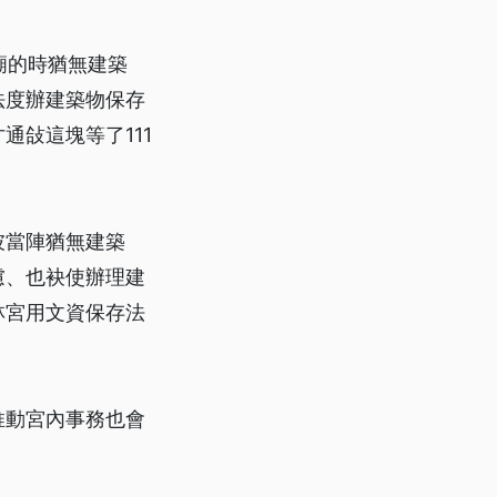
廟的時猶無建築
法度辦建築物保存
敆這塊等了111
彼當陣猶無建築
慮、也袂使辦理建
林宮用文資保存法
推動宮內事務也會