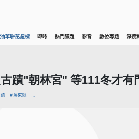
油苯駢芘超標
即時
熱門議題
影音
數位專題
深度
古蹟"朝林宮" 等111冬才有
古蹟
屏東縣
...