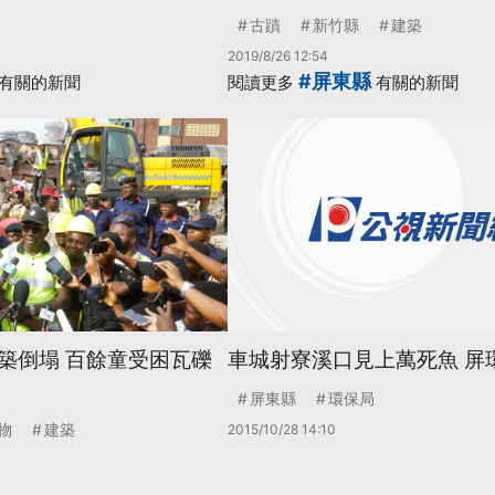
古蹟
新竹縣
建築
2019/8/26 12:54
#屏東縣
有關的新聞
閱讀更多
有關的新聞
築倒塌 百餘童受困瓦礫
車城射寮溪口見上萬死魚 屏
屏東縣
環保局
物
建築
2015/10/28 14:10