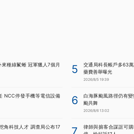
外來種綠鬣蜥 冠軍獵人7個月
交通局科長帳戶多63萬
5
藥費善舉曝光
2026/8/5 19:39
任 NCC停發手機等電信設備
白海豚颱風路徑仍有變
6
颱共舞
2026/8/6 13:02
挖角科技人才 調查局公布17
律師與掮客合謀誆可購BN
7
億、檢起訴17人