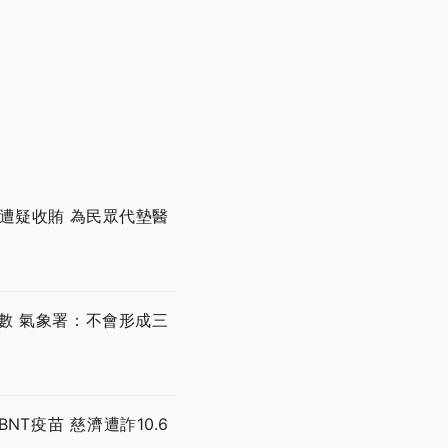
遭疑收賄 為民眾代墊醫
數 氣象署：不會形成三
T疫苗 慈濟遭詐10.6