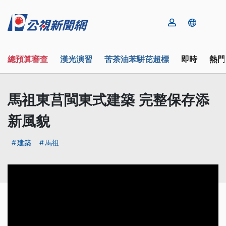
總預算審查
漢光演習
苦茶油苯駢芘超標
即時
熱門
馬祖東莒閩東式建築 完整保存添
新風貌
建築
馬祖