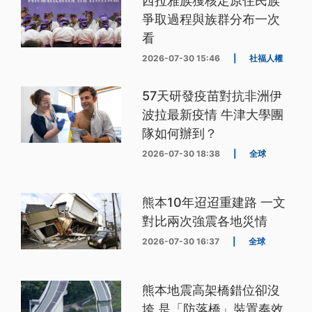
西拉雅族獲核定原住民族
爭取過程與族群分布一次
看
2026-07-30 15:46
|
社福人權
57天研發疫苗對抗非洲伊
波拉最新疫情 牛津大學團
隊如何辦到？
2026-07-30 18:38
|
全球
熊本10年迢迢重建路 一文
對比兩次強震各地災情
2026-07-30 16:37
|
全球
熊本地震高架橋錯位卻沒
垮 是「防落橋」裝置奏效