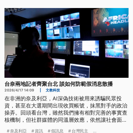
台奈兩地記者齊聚台北 談如何防範假消息散播
2026/4/17 14:09
|
文教科技
在非洲的奈及利亞，AI深偽技術被用來誘騙民眾投
資，甚至在大選期間出現收買帳號，抹黑對手的政治
操弄。回頭看台灣，雖然我們擁有相對完善的事實查
核機制，但社群媒體的同溫層效應，依然讓社會面臨
嚴峻的分化挑戰。這週在台北的一場圓桌論壇，兩地
奈及利亞
資訊
假訊息
台灣民主
...