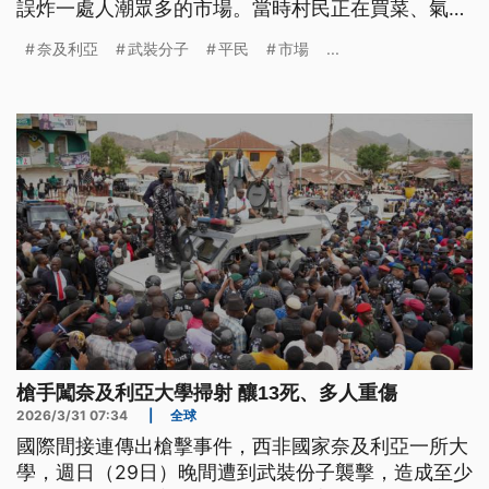
誤炸一處人潮眾多的市場。當時村民正在買菜、氣氛
熱絡，完全沒想到禍從天降，下一秒200人就變成了
奈及利亞
武裝分子
平民
市場
...
亡魂，其中包括不少兒童。事實上，波諾州這個地方
一直是叛亂集團活動的重要據點，長期動亂已經造成
幾千人死亡，數百萬人流離失所。無奈的是，軍方的
清剿行動卻也經常發生誤擊，至少有500個平民因此
無辜喪命。
槍手闖奈及利亞大學掃射 釀13死、多人重傷
2026/3/31 07:34
|
全球
國際間接連傳出槍擊事件，西非國家奈及利亞一所大
學，週日（29日）晚間遭到武裝份子襲擊，造成至少