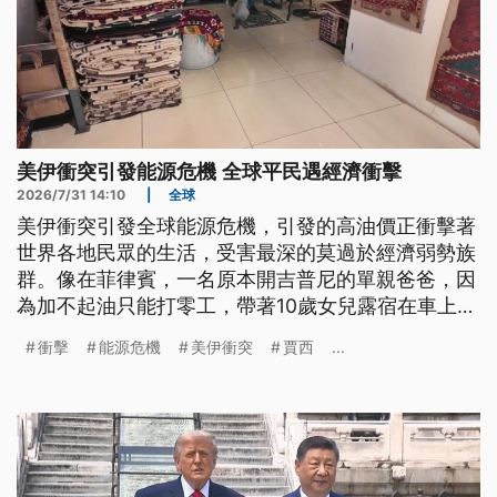
美伊衝突引發能源危機 全球平民遇經濟衝擊
2026/7/31 14:10
|
全球
美伊衝突引發全球能源危機，引發的高油價正衝擊著
世界各地民眾的生活，受害最深的莫過於經濟弱勢族
群。像在菲律賓，一名原本開吉普尼的單親爸爸，因
為加不起油只能打零工，帶著10歲女兒露宿在車上。
另外歐洲的農漁業，在肥料與燃油價格雙重暴漲下，
衝擊
能源危機
美伊衝突
賈西
...
利潤幾乎歸零。而全世界各地，都有像他們這樣，在
地緣衝突影響下最無奈的受害者。