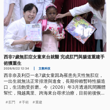
西非7歲無肛症女童來台就醫 完成肛門與腸道重建手
術獲重生
2026/6/22 12:34
|
文教科技
西非奈及利亞一名7歲女童因為罹患先天性無肛症，
一出生就無法正常排泄與進食，長期仰賴暫時性腸造
口，生活飽受折磨。今（2026）年3月透過民間團體
幫忙，飛越萬里、跨海來台尋求治療，目前術後恢復
良好，準備出院，院方上午特地為她舉辦重生歡送
肛門
手術
重建
會。