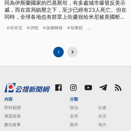
同為伊斯蘭國家的巴基斯坦，有多處城市爆發反美示
威，而在當局鎮壓之下，至少已經有23人死亡。但在
同時，全球各地也有群眾上街慶祝哈米尼被美國斬
首，希望伊朗政權轉移、走向民主自由。
哈米尼
伊朗
政權轉移
領事館
...
1
內容
分類
即時新聞
政治
社會
專題策展
全球
生活
數位敘事
兩岸
地方