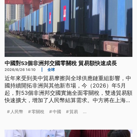
中國對53個非洲邦交國零關稅 貿易額快速成長
2026/6/26 14:10
|
全球
近年來受到美中貿易摩擦與全球供應鏈重組影響，中
國持續開拓非洲與其他新市場，今（2026）年5月
起，對53個非洲邦交國實施全面零關稅，雙邊貿易額
快速擴大，增加了人民幣結算需求。中方將在上海自
貿區試辦離岸人民幣交易，此外，貿易重心也不再沿
人民幣
零關稅
中國
貿易
...
海獨大，內陸西部地區外貿總額，今年前5個月也突
破2兆人民幣。