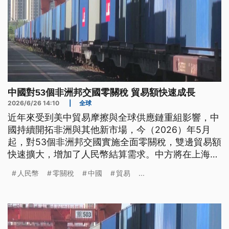
中國對53個非洲邦交國零關稅 貿易額快速成長
2026/6/26 14:10
|
全球
近年來受到美中貿易摩擦與全球供應鏈重組影響，中
國持續開拓非洲與其他新市場，今（2026）年5月
起，對53個非洲邦交國實施全面零關稅，雙邊貿易額
快速擴大，增加了人民幣結算需求。中方將在上海自
貿區試辦離岸人民幣交易，此外，貿易重心也不再沿
人民幣
零關稅
中國
貿易
...
海獨大，內陸西部地區外貿總額，今年前5個月也突
破2兆人民幣。