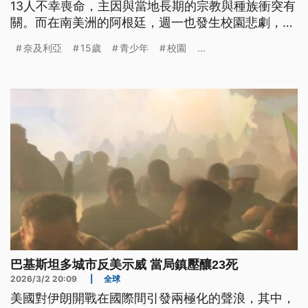
13人不幸喪命，主因與當地長期的宗教與種族衝突有
關。而在南美洲的阿根廷，週一也發生校園悲劇，一
名15歲青少年持霰彈槍闖入校園開火，導致1名13歲
奈及利亞
15歲
青少年
校園
...
學生死亡、2人受傷。
巴基斯坦多城市反美示威 當局鎮壓釀23死
2026/3/2 20:09
|
全球
美國對伊朗開戰在國際間引發兩極化的聲浪，其中，