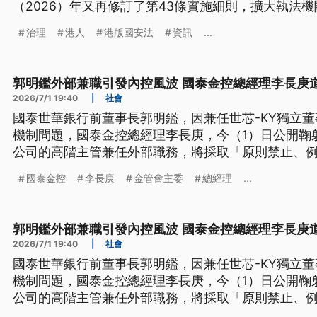
（2026）年又再修訂了第43條實施細則，擴大執法
查權限。但不僅對香港人來說是苦難的開始，學者更
治理
港人
港版國安法
資訊
...
人湯偉雄、在台日本學者矢板明夫陸續遭攻擊的事件
球製造「噤聲效應」。
郭明鑑外部兼職引發內控風波 國泰金控總經理李長庚
2026/7/1 19:40
|
社會
國泰世華銀行前董事長郭明鑑，因兼任世芯-KY獨立
機制問題，國泰金控總經理李長庚，今（1）日公開鞠
公司的高階主管兼任外部職務，將採取「原則禁止、
疑金管會，碰到國泰金控獨董是老長官疑似輕忽，金
國泰金控
李長庚
金管會主委
總經理
...
有監理官，沒有老長官。
郭明鑑外部兼職引發內控風波 國泰金控總經理李長庚
2026/7/1 19:40
|
社會
國泰世華銀行前董事長郭明鑑，因兼任世芯-KY獨立
機制問題，國泰金控總經理李長庚，今（1）日公開鞠
公司的高階主管兼任外部職務，將採取「原則禁止、
疑金管會，碰到國泰金控獨董是老長官疑似輕忽，金