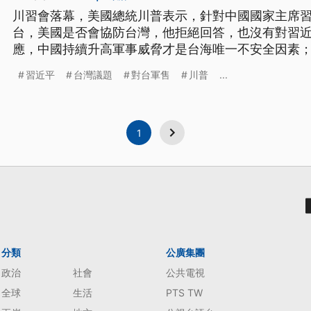
川習會落幕，美國總統川普表示，針對中國國家主席
台，美國是否會協防台灣，他拒絕回答，也沒有對習
應，中國持續升高軍事威脅才是台海唯一不安全因素；
喊話要跟「治理台灣的人」聊，是否代表上演「川賴
習近平
台灣議題
對台軍售
川普
...
認。
1
分類
公廣集團
政治
社會
公共電視
全球
生活
PTS TW