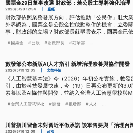
國票金29日董事改選 財政部：若公股主導將強化治理
2026/5/20 12:34
|
產經
財政部依照業務發展方向，評估推動「公民併」壯大
外界認為，國票金是公股金控啟動整併的機會；立委關
事，財政部的立場？財政部長莊翠雲表示，國票金已
處理，有關公股徵求委託書取得約9%股權，如果公股
國票金
公股
財政部長
莊翠雲
...
治理、提升營運績效。
數發部公布新版AI人才指引 新增治理素養與協作開發
2026/5/19 12:35
|
文教科技
《人工智慧基本法》今（2026）年初公布實施，數發
引，由於科技發展快速，今（19）日再公布更新的3.0
素養以及AI協作與開發，並納入台灣人工智慧學校與Me
教材，為企業提供明確的人才標準。
台灣人工智慧學校
開發
數發部
人才
...
川普指川習會未對習近平做承諾 談軍售要與「治理台
2026/5/16 12:09
|
政治