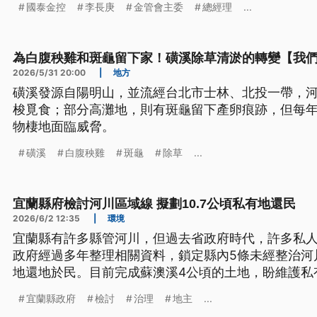
國泰金控
李長庚
金管會主委
總經理
...
有監理官，沒有老長官。
為白腹秧雞和斑龜留下家！磺溪除草清淤的轉變【我
2026/5/31 20:00
|
地方
磺溪發源自陽明山，並流經台北市士林、北投一帶，
梭覓食；部分高灘地，則有斑龜留下產卵痕跡，但每
物棲地面臨威脅。
磺溪
白腹秧雞
斑龜
除草
...
宜蘭縣府檢討河川區域線 擬劃10.7公頃私有地還民
2026/6/2 12:35
|
環境
宜蘭縣有許多縣管河川，但過去省政府時代，許多私
政府經過多年整理相關資料，鎖定縣內5條未經整治河川
地還地於民。目前完成蘇澳溪4公頃的土地，盼維護私
宜蘭縣政府
檢討
治理
地主
...