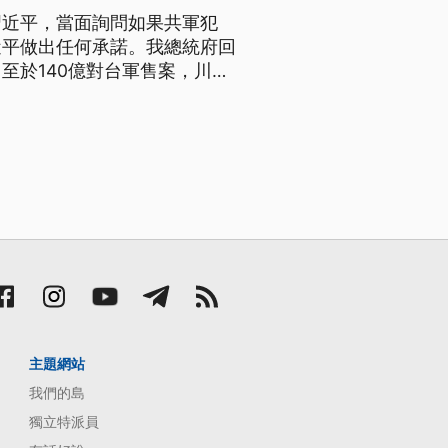
習近平，當面詢問如果共軍犯
近平做出任何承諾。我總統府回
至於140億對台軍售案，川普
通話」，我外交部回應還要再確
主題網站
我們的島
獨立特派員