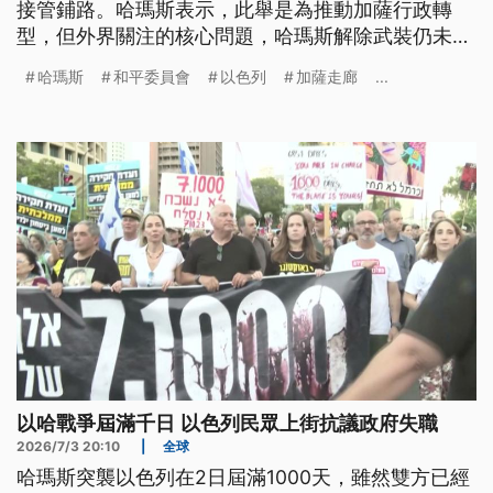
接管鋪路。哈瑪斯表示，此舉是為推動加薩行政轉
型，但外界關注的核心問題，哈瑪斯解除武裝仍未有
共識。而以色列則要求，依照和平方案，哈瑪斯及其
哈瑪斯
和平委員會
以色列
加薩走廊
...
他武裝組織，必須全面解除武裝。
以哈戰爭屆滿千日 以色列民眾上街抗議政府失職
2026/7/3 20:10
|
全球
哈瑪斯突襲以色列在2日屆滿1000天，雖然雙方已經