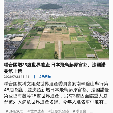
聯合國增25處世界遺產 日本飛鳥藤原宮都、法國諾
曼第上榜
2026/7/28 18:41
|
文教科技
聯合國教科文組織世界遺產委員會於南韓釜山舉行第
48屆會議，並決議新增日本飛鳥藤原宮都、法國諾曼
第登陸海灘等25處世界遺產，另有3處因面臨重大威
脅被列入瀕危世界遺產名錄。今年入選名單中還有哪
些代表性地點？
UNESCO
世界遺產
諾曼第登陸
委員會
...