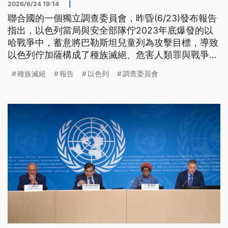
2026/6/24 19:14
|
聯合國的一個獨立調查委員會，昨昏(6/23)發布報告
指出，以色列當局與安全部隊佇2023年底爆發的以
哈戰爭中，蓄意將巴勒斯坦兒童列為攻擊目標，導致
以色列佇加薩構成了種族滅絕、危害人類罪與戰爭
罪。 報告也顯示，2年外來，加薩死亡人數中約有三
種族滅絕
報告
以色列
調查委員會
成是兒童，毋過這份報告遭到以色列駐日內瓦代表駁
斥，並稱之為具有誹謗性的虛假報告。 （新聞標
題、導言為台語文）