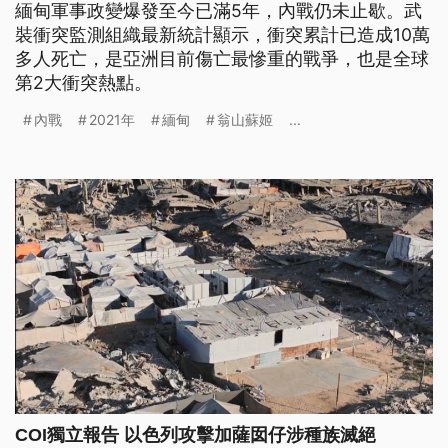
緬甸軍事政變爆發至今已滿5年，內戰仍未止歇。武
裝衝突監測組織最新統計顯示，衝突累計已造成10萬
多人死亡，是亞洲目前傷亡最慘重的戰爭，也是全球
第2大衝突熱點。
內戰
2021年
緬甸
翁山蘇姬
...
COI獨立報告 以色列攻擊加薩囡仔涉種族滅絕