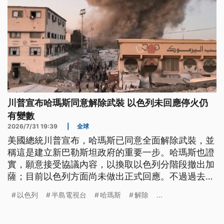
川普宣布哈瑪斯同意解除武裝 以色列未回應停火仍
有變數
2026/7/31 19:39
|
全球
美國總統川普宣布，哈瑪斯已同意全面解除武裝，並
稱這是建立新巴勒斯坦政府的重要一步。哈瑪斯也證
實，願意接受協議內容，以換取以色列分階段撤出加
薩；目前以色列方面尚未做出正式回應。不過過去幾
日以來，以色列仍持續空襲加薩，這紙協議是否能化
以色列
半島電視台
哈瑪斯
解除
...
為真正的和平，仍充滿變數。