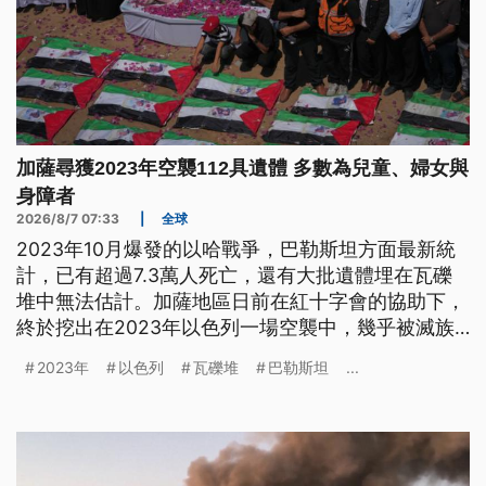
加薩尋獲2023年空襲112具遺體 多數為兒童、婦女與
身障者
2026/8/7 07:33
|
全球
2023年10月爆發的以哈戰爭，巴勒斯坦方面最新統
計，已有超過7.3萬人死亡，還有大批遺體埋在瓦礫
堆中無法估計。加薩地區日前在紅十字會的協助下，
終於挖出在2023年以色列一場空襲中，幾乎被滅族
的兩大家族的112具遺體，並安排下葬；這也是這場
2023年
以色列
瓦礫堆
巴勒斯坦
...
戰爭中，加薩當地舉行最大規模的集體葬禮。