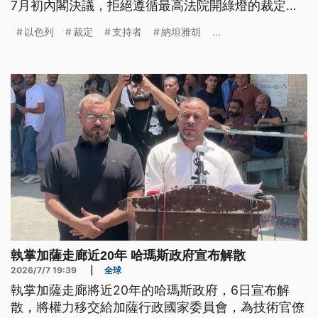
7月初內閣決議，拒絕遵循最高法院開綠燈的裁定，
結果引起反對派強烈反彈，這場危機恐將成為選戰的
以色列
裁定
支持者
納坦雅胡
...
重要攻防議題。
執掌加薩走廊近20年 哈瑪斯政府宣布解散
2026/7/7 19:39
|
全球
執掌加薩走廊將近20年的哈瑪斯政府，6日宣布解
散，將權力移交給加薩行政國家委員會，為技術官僚