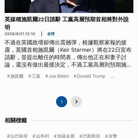
英媒稱施凱爾22日請辭 工黨高層預期首相將對外說
明
2026/6/21 12:10
|
全球
不過在英國政壇卻傳出震撼彈，根據觀察家報的披
露，英國首相施凱爾（Keir Starmer）將在22日宣布
請辭，並提出離任的時間表，傳出他正在和妻子討
論，還沒有做出最後決定，不過工黨高層則預期施凱
爾將對外發表明確說明。
施凱爾
工黨
Joe Biden
Donald Trump
...
1
相關標籤
以巴衝突
以色列
加薩走廊
巴勒斯坦
攻擊