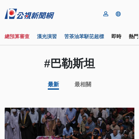
總預算審查
漢光演習
苦茶油苯駢芘超標
即時
熱門
#巴勒斯坦
最新
最相關