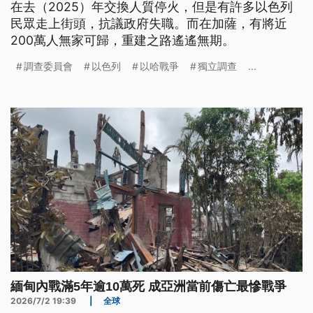
在去（2025）年交換人質停火，但是有許多以色列
民眾走上街頭，抗議政府失職。而在加薩，有將近
200萬人無家可歸，重建之路遙遙無期。
調查委員會
以色列
以哈戰爭
獨立調查
...
緬甸內戰滿5年逾10萬死 成亞洲當前傷亡最慘戰爭
2026/7/2 19:39
|
全球