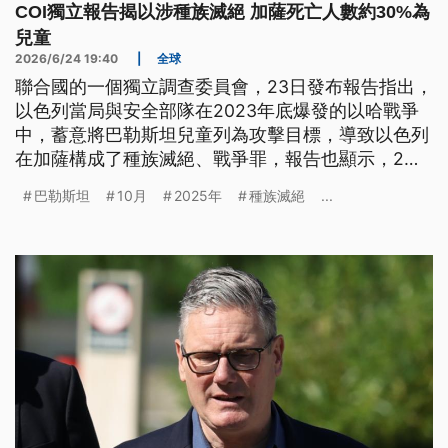
COI獨立報告揭以涉種族滅絕 加薩死亡人數約30%為
兒童
2026/6/24 19:40
|
全球
聯合國的一個獨立調查委員會，23日發布報告指出，
以色列當局與安全部隊在2023年底爆發的以哈戰爭
中，蓄意將巴勒斯坦兒童列為攻擊目標，導致以色列
在加薩構成了種族滅絕、戰爭罪，報告也顯示，2年
多來加薩死亡人數中約有3成是兒童。不過這份報告
巴勒斯坦
10月
2025年
種族滅絕
...
遭到以色列駐日內瓦代表駁斥，並稱之為「具有誹謗
性的虛假報告」。