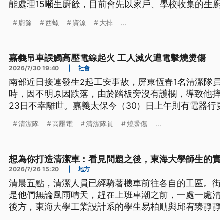
能處理15噸生廚餘，目前會先以家戶、學校收集的生
劃回收轄內合作農場、合作社廢蔬果、葉菜，朝向解
廚餘
西螺
資源
大排
...
嘉義吊車誤觸高壓電線起火 工人滅火遭電擊燒燙傷
2026/7/30 19:40
|
社會
南部近日接連發生2起工安事故，屏東恆春1名清潔隊
時，因不明原因跌落，由於踏板旁沒有護欄，導致他
23日不幸離世。嘉義太保今（30）日上午則有電器
高壓電線起火，導致現場1名工人滅火時遭電擊，事故還
清潔隊
高壓電
清潔隊員
燒燙傷
...
電。
想為你打造清潔車：看見問題之後，東海大學師生的
2026/7/26 15:20
|
地方
清晨五點，清潔人員已經騎著機車前往各自的工區。
是他們無論風雨晴天，趕在上班車潮之前，一處一處
後方，東海大學工業設計系的學生易柏勛與邱宥臻靜
具備設計專長的他們，有能力協助改善嗎？