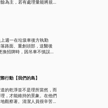
廚餘為主，若有處理量能將規
決當地廢蔬果亂傾倒大排亂象。
員上週一在垃圾車後方執勤
摔落路面、重創頭部，送醫後
行更換招牌時，因吊車不慎誤觸
造成周邊路段近3000戶停
實際行動【我們的島】
街道的乾淨並不是理所當然，而
清理，才能維持的景象。在他們
靜地觀察著。清潔人員很辛苦，