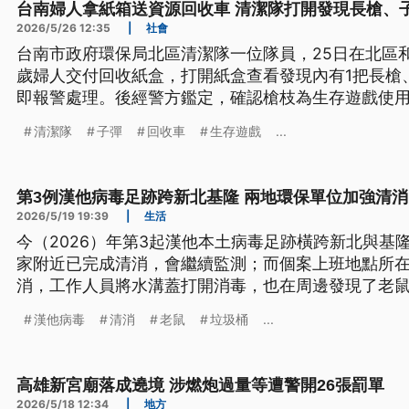
台南婦人拿紙箱送資源回收車 清潔隊打開發現長槍、
2026/5/26 12:35
|
社會
台南市政府環保局北區清潔隊一位隊員，25日在北區
歲婦人交付回收紙盒，打開紙盒查看發現內有1把長槍
即報警處理。後經警方鑑定，確認槍枝為生存遊戲使
步鑑識。
清潔隊
子彈
回收車
生存遊戲
...
第3例漢他病毒足跡跨新北基隆 兩地環保單位加強清消
2026/5/19 19:39
|
生活
今（2026）年第3起漢他本土病毒足跡橫跨新北與基
家附近已完成清消，會繼續監測；而個案上班地點所
消，工作人員將水溝蓋打開消毒，也在周邊發現了老鼠
病毒個案是台北市70歲男子，有老鼠接觸史，因發燒
漢他病毒
清消
老鼠
垃圾桶
...
世；第2起個案在新北市，但回溯潛伏期並無老鼠接觸
高雄新宮廟落成遶境 涉燃炮過量等遭警開26張罰單
2026/5/18 12:34
|
地方