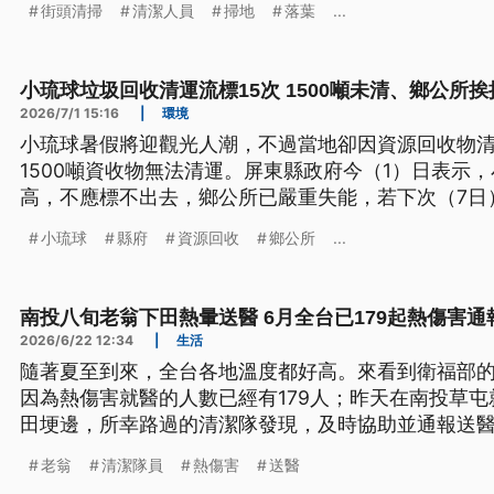
街頭清掃
清潔人員
掃地
落葉
...
小琉球垃圾回收清運流標15次 1500噸未清、鄉公所
2026/7/1 15:16
|
環境
小琉球暑假將迎觀光人潮，不過當地卻因資源回收物清
1500噸資收物無法清運。屏東縣政府今（1）日表示
高，不應標不出去，鄉公所已嚴重失能，若下次（7日
小琉球
縣府
資源回收
鄉公所
...
南投八旬老翁下田熱暈送醫 6月全台已179起熱傷害通
2026/6/22 12:34
|
生活
隨著夏至到來，全台各地溫度都好高。來看到衛福部的
因為熱傷害就醫的人數已經有179人；昨天在南投草
田埂邊，所幸路過的清潔隊發現，及時協助並通報送
老翁
清潔隊員
熱傷害
送醫