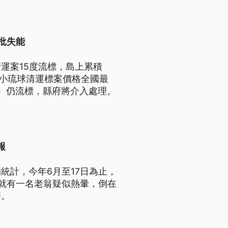
挨批失能
運案15度流標，島上累積
，小琉球清運標案價格全國最
）仍流標，縣府將介入處理。
報
統計，今年6月至17日為止，
屯就有一名老翁疑似熱暈，倒在
醫。