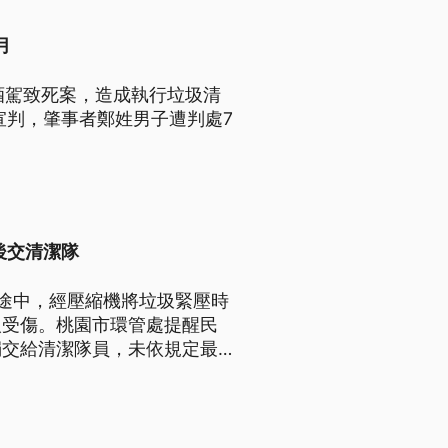
月
生酒駕致死案，造成執行垃圾清
宣判，肇事者鄭姓男子遭判處7
後交清潔隊
途中，經壓縮機將垃圾緊壓時
人受傷。桃園市環管處提醒民
獨交給清潔隊員，未依規定最重