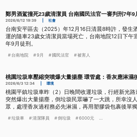
鄭男酒駕撞死23歲清潔員 台南國民法官一審判刑7年9
2026/6/12 19:39
|
社會
台南安平區去（2025）年12月16日清晨8時許，發
運的隨車23歲女清潔員當場死亡，台南地院12日下午
年9月徒刑。
台南地院
9月
國民法官
被害人
桃園垃圾車壓縮突噴爆大量揚塵 環管處：香灰應淋濕
2026/6/3 12:34
|
環境
桃園平鎮垃圾車昨（2）日晚間收運垃圾，行經新光路
突然爆出大量揚塵，倒垃圾民眾嚇了一大跳，所幸沒
眾，處理香灰過程務必先淋濕，再用塑膠袋包裹後單
可處6000元罰鍰。
垃圾車
清潔隊員
倒垃圾
6000元
...