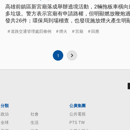
高雄前鎮區新宮廟落成舉辦遶境活動，2輛拖板車橫向
多垃圾。警方表示宮廟有申請路權，但明顯燃放鞭炮
發共26件；環保局到場稽查，也發現施放煙火產生明
開罰，宮廟最高恐被開罰3萬餘元。
道路交通管理處罰條例
煙火
宮廟
回應
1
分類
公廣集團
政治
社會
公共電視
全球
生活
PTS TW