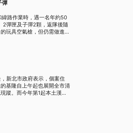
子彈
和緯路作業時，遇一名年約50
、2彈匣及子彈2顆，返隊後隨
用的玩具空氣槍，但仍需做進一
隆，新北市政府表示，個案住
在的基隆自上午起也展開全市清
現蹤。而今年第1起本土漢他
等症狀就醫，不幸因敗血症去
史，日前已康復出院。