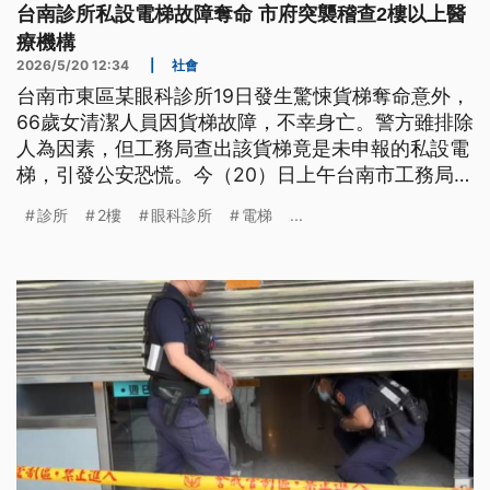
台南診所私設電梯故障奪命 市府突襲稽查2樓以上醫
療機構
2026/5/20 12:34
|
社會
台南市東區某眼科診所19日發生驚悚貨梯奪命意外，
66歲女清潔人員因貨梯故障，不幸身亡。警方雖排除
人為因素，但工務局查出該貨梯竟是未申報的私設電
梯，引發公安恐慌。今（20）日上午台南市工務局組
成聯合稽查小組，針對全市2樓以上的診所與營業場
診所
2樓
眼科診所
電梯
...
所，展開全面公安大體檢。