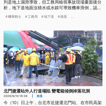
判是地上濕滑導致，但工務局檢視事故現場畫面後分
析，地下道地面沒積水或水鏌可導致機車滑倒，認為
肇事原因可能是地下道路燈不亮、轉彎及車速過快
機車騎士
工務局
地下道
路面
...
等，表示將邀請相關單位釐清。
北門捷運站外人行道塌陷 變電箱傾倒掉落坑洞
2026/6/10 19:39
|
生活
今（10）日上午，台北市近捷運北門站、在市民高架