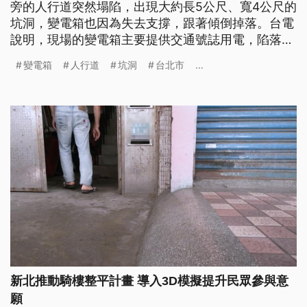
旁的人行道突然塌陷，出現大約長5公尺、寬4公尺的
坑洞，變電箱也因為失去支撐，跟著傾倒掉落。台電
說明，現場的變電箱主要提供交通號誌用電，陷落後
仍持續供電。市府相關單位調查，初判是讓污水管滲
變電箱
人行道
坑洞
台北市
...
水，導致地基流失，不排除和連日大雨有關。
新北推動騎樓整平計畫 導入3D模擬提升民眾參與意
願