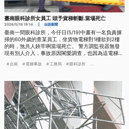
臺南眼科診所女員工 頭予貨梯斬斷.當場死亡
2026/5/19 19:14
|
台語新聞
臺南一間眼科診所，今仔日(5/19)中晝有一名負責摒
掃的60外歲的查某員工，坐貨物電梯對1樓欲到2樓
的時，煞共人鋏牢咧當場死亡。 警方調監視器無發
現有別人介入，事故原因閣愛調查，也因為這電梯無
登記，工務局下令暫停使用先罰30萬。（新聞標題、
台南
電梯事故
工務局
眼科診所
...
導言為台語文）