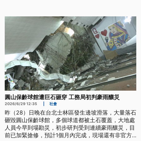
市府的公共建設變成信任危機。
圓山保齡球館遭巨石砸穿 工務局初判豪雨釀災
2026/6/29 12:35
|
社會
昨（28）日晚在台北士林區發生邊坡滑落，大量落石
砸毀圓山保齡球館，多個球道都被土石覆蓋，大地處
人員今早到場勘災，初步研判受到連續豪雨釀災，目
前已加緊搶修，預計1個月內完成，現場還有非官方