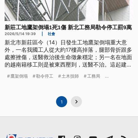
新莊工地鷹架倒塌1死1傷 新北工務局勒令停工罰9萬
2026/5/14 19:39
|
社會
新北市新莊區今（14）日發生工地鷹架倒塌重大意
外，一名我國工人從大約17樓高掉落，腿部骨折跟多
處擦挫傷，送醫救治後生命徵象穩定；另一名在地面
的越南籍移工則是被東西壓到，送醫不治。這起建案
是公辦都更，由皇翔建設興建，新北工務局表示，現
鷹架倒塌
勒令停工
土木技師
工務局
...
場沒有做妥安全防護，涉違反《建築法》等規定，勒
令停工罰9萬元。
1