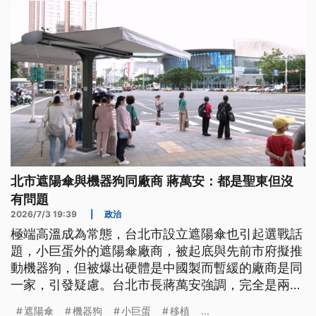
北市遮陽傘與機器狗同廠商 蔣萬安：都是聖東但沒
有問題
2026/7/3 19:39
|
政治
極端高溫成為常態，台北市設立遮陽傘也引起選戰話
題，小巨蛋外的遮陽傘廠商，被起底與先前市府擬推
動機器狗，但被爆出硬體是中國製而暫緩的廠商是同
一家，引發疑慮。台北市長蔣萬安強調，完全是兩回
事；民進黨台北市長參選人沈伯洋認為，不應該讓北
遮陽傘
機器狗
小巨蛋
移植
...