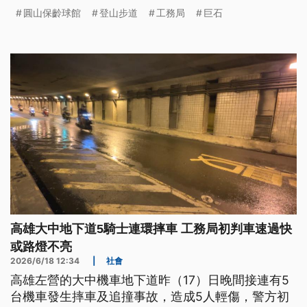
列管的老舊步道部分地基被掏空，也已拉封鎖線管
圓山保齡球館
登山步道
工務局
巨石
制。台北市長蔣萬安表示，已要求跨局處立即現勘，
也強調台北市其他的登山步道都有持續監測。
高雄大中地下道5騎士連環摔車 工務局初判車速過快
或路燈不亮
2026/6/18 12:34
|
社會
高雄左營的大中機車地下道昨（17）日晚間接連有5
台機車發生摔車及追撞事故，造成5人輕傷，警方初