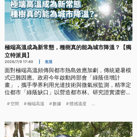
極端高溫成為新常態，種樹真的能為城市降溫？【獨
立特派員】
2026/7/9 17:40
|
生活
面對極端高溫頻傳與都市熱島效應加劇，傳統避暑模
式已難因應。政府今年啟動跨部會「綠蔭倍增計
畫」，攜手學界利用光達技術與微氣候監測，精準定
位都市「綠蔭缺口」以營造都市林。研究證實濃密樹
蔭能有效調降體感溫度達2至8度，同時結合智慧科技
空間
極端高溫
數據
體感溫度
...
防範路樹倒伏風險。透過科學化種樹、數位模擬與永
續養護，始能建構具抗熱韌性的永續城市。