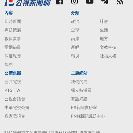
內容
分類
即時新聞
政治
社會
專題策展
全球
生活
數位敘事
兩岸
地方
當期節目
產經
文教科技
深度報導
環境
社福人權
觀點
公廣集團
主題網站
公共電視
我們的島
PTS TW
獨立特派員
公視台語台
有話好說
中華電視公司
P#新聞實驗室
客家電視台
PNN新聞議題中心
關於我們
更正啟事
最新消息
服務條款
隱私權保護政策