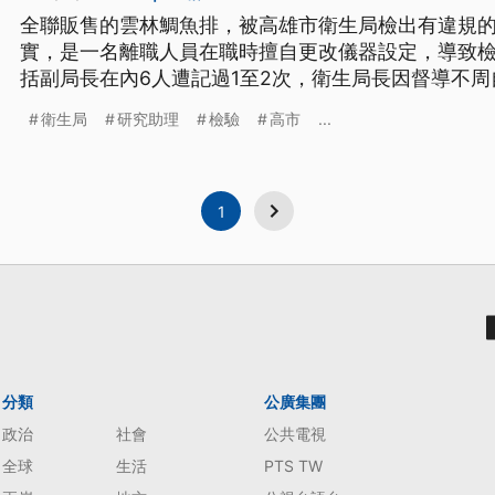
全聯販售的雲林鯛魚排，被高雄市衛生局檢出有違規
實，是一名離職人員在職時擅自更改儀器設定，導致
括副局長在內6人遭記過1至2次，衛生局長因督導不
約12萬片鯛魚片、損失逾千萬的口湖漁類生產合作社
衛生局
研究助理
檢驗
高市
...
告，至於賠償問題將交給律師處理。
1
分類
公廣集團
政治
社會
公共電視
全球
生活
PTS TW