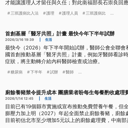
才能讓護理人才留任與久任；對此衛福部長石崇良回
理費部分，明年一定不會比今年少。
三班護病比入法
護理
護理人員
三班護病比
...
首創基層「醫牙共照」計畫 最快今年下半年試辦
2026/3/16 19:39
|
生活
最快今（2026）年下半年開始試辦，醫師公會全聯
國首創推動基層「醫牙共照」計畫，例如牙醫師看診
症狀，將主動轉介給內科醫師檢查或治療。
糖尿病
下半年
試辦
醫師
...
廚餘養豬禁令提升成本 團膳業者盼每生每餐酌收處理
2026/1/14 12:45
|
生活
目前已有19個縣市實施或宣布推動免費營養午餐，但
膨壓力加上明（2027）年起全面禁止廚餘養豬，廚
目前初估北市至少增加5元以上的廚餘處理費，中南部
取這些增加的廚餘處理費。