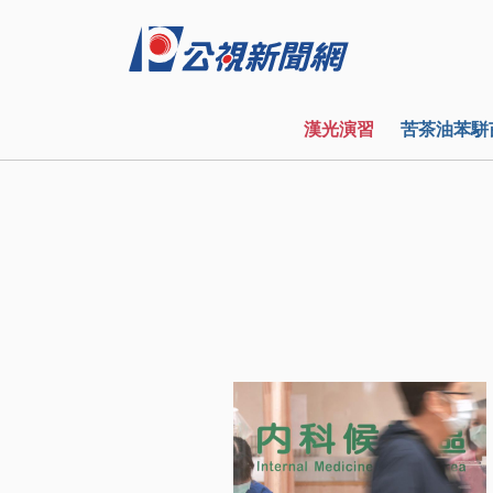
漢光演習
苦茶油苯駢