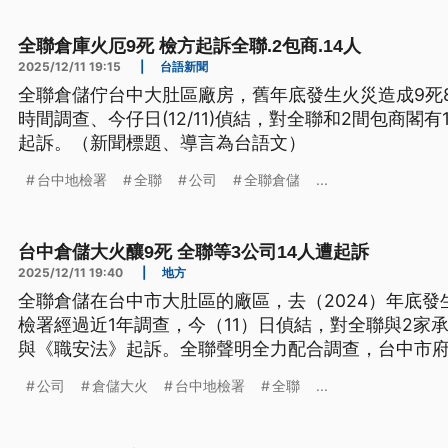
全聯倉庫火厄9死 檢方起訴全聯.2包商.14人
2025/12/11 19:15
|
台語新聞
全聯倉儲佇台中大肚區廠房，舊年底發生火災造成9死
時間調查、今仔日(12/11)偵結，對全聯和2間包商閣
起訴。（新聞標題、導言為台語文）
台中地檢署
全聯
公司
全聯倉儲
...
台中倉儲大火釀9死 全聯等3公司14人遭起訴
2025/12/11 19:40
|
地方
全聯倉儲在台中市大肚區的廠區，去（2024）年底發
檢署經過近1年調查，今（11）日偵結，對全聯與2家
與《職安法》起訴。全聯聲明全力配合調查，台中市
須完成提改善方案等步驟。
公司
倉儲大火
台中地檢署
全聯
...