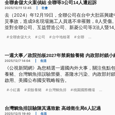
全聯倉儲大火案偵結 全聯等3公司14人遭起訴
2025/12/11 12:45
|
社會
去（2024）年12月19日，全聯公司在台中大肚區興
災事故，造成9名現場施工人員逃不幸罹難，8人受傷
並對全聯公司、互益營造公司、新菱公司等3法人暨1
死、違反《職業安全衛生法》提起公訴。
全聯倉儲大火
公司
台中地檢署
全聯
...
一週大事／政院拍板2027年禁廚餘養豬 內政部封鎖小紅書（2
2025/12/7 14:04
|
生活
《公視新聞網》為您精選一週國內外大事，關注焦點包
養豬、台灣鯛魚排誤驗禁藥、基隆水污染、內政部封鎖
啟用、美國公布國安戰略報告。
小紅書
廚餘養豬
台灣鯛魚排
桃園國際機場
...
台灣鯛魚排誤驗陳其邁致歉 高雄衛生局6人記過
2025/12/5 19:40
|
生活