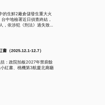
建中的生鮮2廠倉儲發生重大火
。台中地檢署近日偵查終結，
4人，依涉犯《刑法》過失致
025.12.1-12.7）
括：政院拍板2027年禁廚餘
小紅書、桃機第3航廈北廊廳