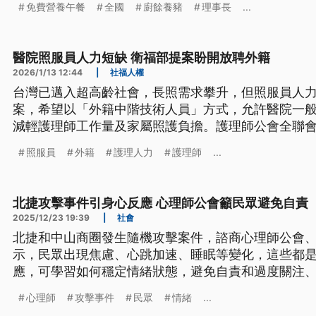
免費營養午餐
全國
廚餘養豬
理事長
...
醫院照服員人力短缺 衛福部提案盼開放聘外籍
2026/1/13 12:44
|
社福人權
台灣已邁入超高齡社會，長照需求攀升，但照服員人
案，希望以「外籍中階技術人員」方式，允許醫院一
減輕護理師工作量及家屬照護負擔。護理師公會全聯
合規的人力政策，但外籍照服員並非護理人力，角色
照服員
外籍
護理人力
護理師
...
套。
北捷攻擊事件引身心反應 心理師公會籲民眾避免自責
2025/12/23 19:39
|
社會
北捷和中山商圈發生隨機攻擊案件，諮商心理師公會
示，民眾出現焦慮、心跳加速、睡眠等變化，這些都
應，可學習如何穩定情緒狀態，避免自責和過度關注
出，民眾彼此互相關懷，互相療癒，才有辦法放下悲
心理師
攻擊事件
民眾
情緒
...