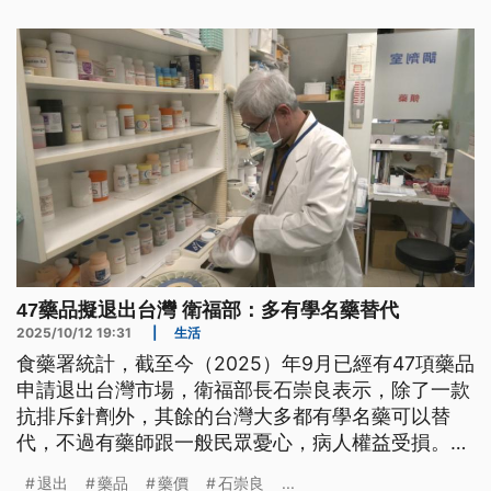
47藥品擬退出台灣 衛福部：多有學名藥替代
2025/10/12 19:31
|
生活
食藥署統計，截至今（2025）年9月已經有47項藥品
申請退出台灣市場，衛福部長石崇良表示，除了一款
抗排斥針劑外，其餘的台灣大多都有學名藥可以替
代，不過有藥師跟一般民眾憂心，病人權益受損。另
外衛福部也已經送出《藥事法》修法，希望授權食藥
退出
藥品
藥價
石崇良
...