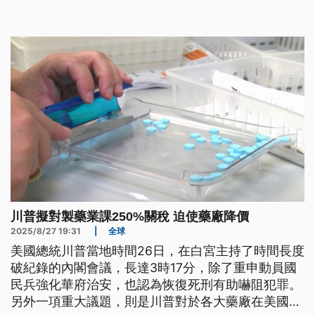
署在缺藥期間可以統一控貨。
川普擬對製藥業課250%關稅 迫使藥廠降價
2025/8/27 19:31
|
全球
美國總統川普當地時間26日，在白宮主持了時間長度
破紀錄的內閣會議，長達3時17分，除了重申動員國
民兵強化華府治安，也認為恢復死刑有助嚇阻犯罪。
另外一項重大議題，則是川普對於各大藥廠在美國售