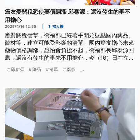
癌友憂關稅恐使藥價調漲 邱泰源：還沒發生的事不
用擔心
2025/4/16 12:55
|
社福人權
應對關稅衝擊，衛福部已經著手開始盤點國內藥品、
醫材等，建立可能受影響的清單。國內癌友擔心未來
藥物價格調漲，恐怕會負擔不起，衛福部長邱泰源回
應，還沒有發生的事先不用擔心，今（16）日在立院
專案報告，邱泰源也提出5大措施穩定供藥。
邱泰源
藥品
清單
藥價
...