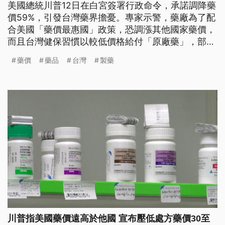
美國總統川普12日在白宮簽署行政命令，承諾調降藥
價59%，引發台灣藥界擔憂。專家示警，藥廠為了配
合美國「藥價最惠國」政策，恐調漲其他國家藥價，
而且台灣健保習慣以較低價格給付「原廠藥」，部分
藥廠可能退出台灣市場。開發性製藥研究協會更提
藥價
藥品
台灣
製藥
醒，新藥影響最顯著，恐出現延後上市狀況。衛福部
長邱泰源表示，有藥品監測系統會確保庫存充足。
川普指美國藥價遠高於他國 宣布壓低處方藥價30至