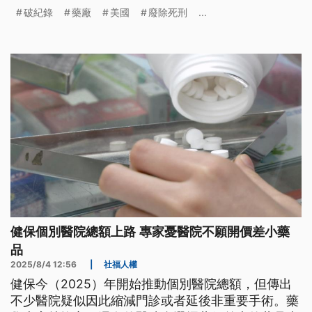
價遠高於其他工業化國家，揚言將對製藥業動用
破紀錄
藥廠
美國
廢除死刑
...
250％的關稅，迫使藥廠把美國境內的價格降低
1400%至1500%。
健保個別醫院總額上路 專家憂醫院不願開價差小藥
品
2025/8/4 12:56
|
社福人權
健保今（2025）年開始推動個別醫院總額，但傳出
不少醫院疑似因此縮減門診或者延後非重要手術。藥