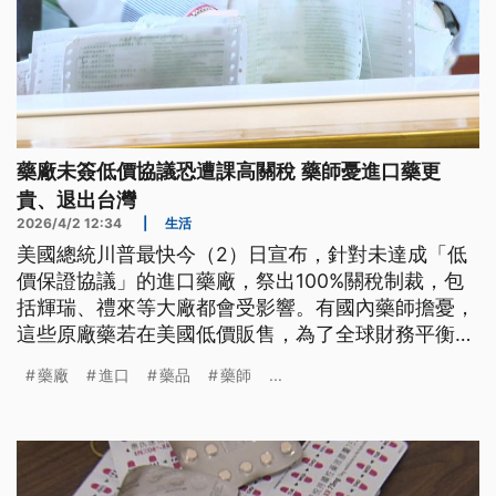
藥廠未簽低價協議恐遭課高關稅 藥師憂進口藥更
貴、退出台灣
2026/4/2 12:34
|
生活
美國總統川普最快今（2）日宣布，針對未達成「低
價保證協議」的進口藥廠，祭出100%關稅制裁，包
括輝瑞、禮來等大廠都會受影響。有國內藥師擔憂，
這些原廠藥若在美國低價販售，為了全球財務平衡，
勢必提高其他國家藥品售價，到時台灣進口藥價恐更
藥廠
進口
藥品
藥師
...
高，甚至不排除退出台灣市場，造成缺藥危機。