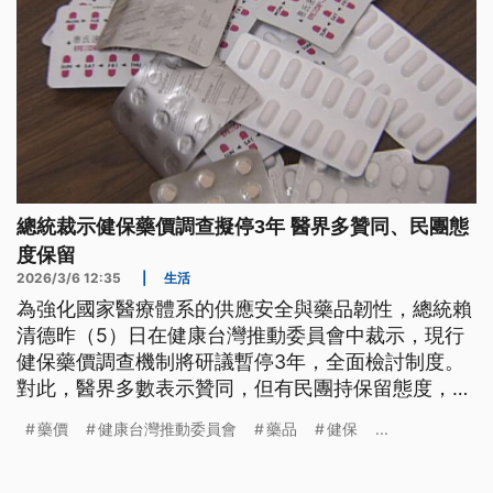
總統裁示健保藥價調查擬停3年 醫界多贊同、民團態
度保留
2026/3/6 12:35
|
生活
為強化國家醫療體系的供應安全與藥品韌性，總統賴
清德昨（5）日在健康台灣推動委員會中裁示，現行
健保藥價調查機制將研議暫停3年，全面檢討制度。
對此，醫界多數表示贊同，但有民團持保留態度，認
為應遵守《健保法》的相關規定。健保署則強調，將
藥價
健康台灣推動委員會
藥品
健保
...
和食藥署配合，共同盤點藥品供應韌性，再決定具體
作法，必要時不排除修改《健保法》。