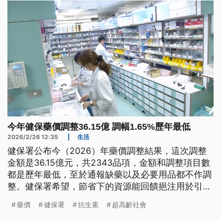
今年健保藥價調整36.15億 調幅1.65%歷年最低
2026/2/26 12:35
|
生活
健保署公布今（2026）年藥價調整結果，這次調整
金額是36.15億元，共2343品項，金額和調整項目數
都是歷年最低，至於通報缺藥以及必要用品都不作調
整。健保署希望，節省下的資源能回饋挹注用於引進
創新新藥，但醫改會建議，健保署應該公布藥價的監
藥價
健保署
抗生素
超高齡社會
測結果，說明合理藥價給付。