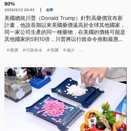
80%
2025/5/12 20:43
|
全球
美國總統川普（Donald Trump）針對高藥價宣布新
計畫，他說長期以來美國藥價遠高於全球其他國家，
同一家公司生產的同一種藥物，在美國的價格可能是
其他國家的5到10倍，川普將以行政命令推動最惠國
政策，把國內處方藥價壓低30%到80%，預計將為聯
藥價
行政命令
美國
減少
...
邦醫療保險省下數兆美元的政府支出。