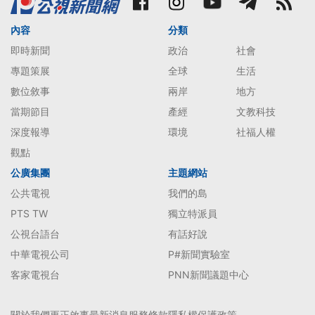
內容
分類
即時新聞
政治
社會
專題策展
全球
生活
數位敘事
兩岸
地方
當期節目
產經
文教科技
深度報導
環境
社福人權
觀點
公廣集團
主題網站
公共電視
我們的島
PTS TW
獨立特派員
公視台語台
有話好說
中華電視公司
P#新聞實驗室
客家電視台
PNN新聞議題中心
關於我們
更正啟事
最新消息
服務條款
隱私權保護政策