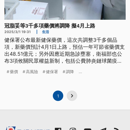
冠脂妥等3千多項藥價將調降 擬4月上路
2025/3/1 19:31
|
生活
健保署公布最新健保藥價，這次共調整3千多個品
項，新藥價預計4月1日上路，預估一年可節省藥價支
出48.51億元；另外因應近期急診壅塞，衛福部也公
布3項攸關民眾權益新制，包括公費肺炎鏈球菌疫
苗，新增5大高風險對象接種；慢性腎病新藥擴大健
藥價
高風險
健保署
調降
...
保給付；以及流感疫情期間，醫療院所可彈性調整特
殊病床，申報健保診療費用等。
1