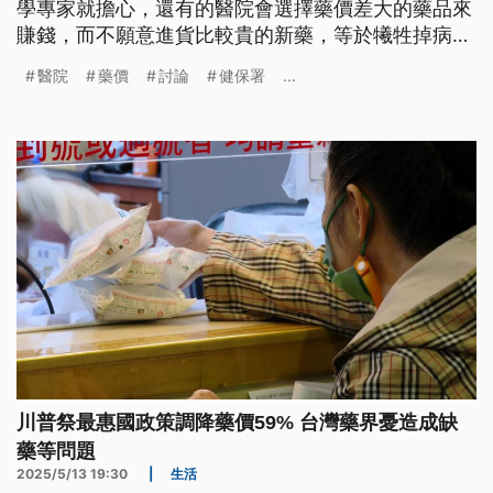
學專家就擔心，還有的醫院會選擇藥價差大的藥品來
賺錢，而不願意進貨比較貴的新藥，等於犧牲掉病患
權益。健保署目前正在評估如何改革和監測。
醫院
藥價
討論
健保署
...
川普祭最惠國政策調降藥價59% 台灣藥界憂造成缺
藥等問題
2025/5/13 19:30
|
生活