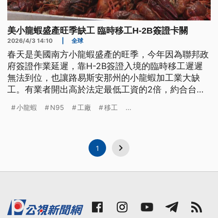
美小龍蝦盛產旺季缺工 臨時移工H-2B簽證卡關
2026/4/3 14:10
|
全球
春天是美國南方小龍蝦盛產的旺季，今年因為聯邦政
府簽證作業延遲，靠H-2B簽證入境的臨時移工遲遲
無法到位，也讓路易斯安那州的小龍蝦加工業大缺
工。有業者開出高於法定最低工資的2倍，約合台幣
400多塊的時薪，依舊找不到人。儘管當地是支持嚴
小龍蝦
N95
工廠
移工
...
格邊境政策的保守紅州，地方官員與業者也深感不
滿，批評政府未能回應產業需求，也會衝擊消費者，
餐廳與民眾恐將面臨小龍蝦短缺與價格上漲的局面。
1