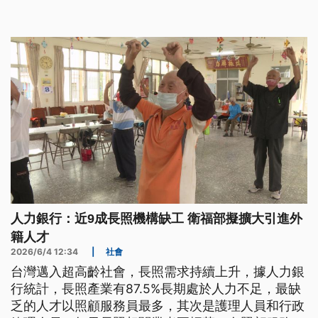
數就業人口的中小企業，正努力透過自動化、數位轉
型與人才培育尋求出路。這場產業傾斜現象，不只是
企業競爭力問題，更牽動台灣未來經濟韌性與產業平
衡發展。
人力銀行：近9成長照機構缺工 衛福部擬擴大引進外
籍人才
2026/6/4 12:34
|
社會
台灣邁入超高齡社會，長照需求持續上升，據人力銀
行統計，長照產業有87.5%長期處於人力不足，最缺
乏的人才以照顧服務員最多，其次是護理人員和行政