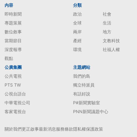
內容
分類
即時新聞
政治
社會
專題策展
全球
生活
數位敘事
兩岸
地方
當期節目
產經
文教科技
深度報導
環境
社福人權
觀點
公廣集團
主題網站
公共電視
我們的島
PTS TW
獨立特派員
公視台語台
有話好說
中華電視公司
P#新聞實驗室
客家電視台
PNN新聞議題中心
關於我們
更正啟事
最新消息
服務條款
隱私權保護政策