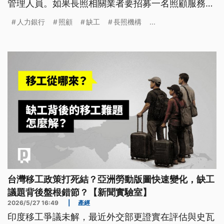
管理人員。如果長照相關業者要招募一名照顧服務
員，有24.7%需要耗時超過6個月。民間團體認為，
人力銀行
照顧
缺工
長照機構
...
希望政府能導入科技設備，減輕照服員負擔。衛福部
回應，已有擴大外國人力，讓多元人力一起投入長照
產業。
台灣移工政策打死結？亞洲勞動版圖快速變化，缺工
議題背後盤根錯節？【新聞實驗室】
2026/5/27 16:49
|
產經
印度移工爭議未解，最近外交部更證實在評估與史瓦