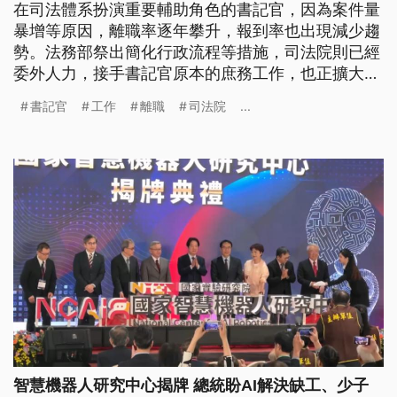
在司法體系扮演重要輔助角色的書記官，因為案件量
暴增等原因，離職率逐年攀升，報到率也出現減少趨
勢。法務部祭出簡化行政流程等措施，司法院則已經
委外人力，接手書記官原本的庶務工作，也正擴大推
動法庭語音辨識系統，希望減輕書記官壓力。
書記官
工作
離職
司法院
...
智慧機器人研究中心揭牌 總統盼AI解決缺工、少子