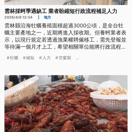
雲林採蚵季遇缺工 業者盼縮短行政流程補足人力
2026/4/8 12:34
|
地方
雲林縣沿海牡蠣養殖面積超過3000公頃，是全台牡
蠣主要產地之一，近期將進入採收期。但養蚵業者表
示，以現行規定若透過漁業權聘僱移工，需先登報並
等待滿一個月才上工，希望相關單位能將行政流程縮
短，能快速補足產業人力需求，避免造成牡蠣採收嚴
牡蠣
縮短
人力
空窗期
...
重人力空窗期。