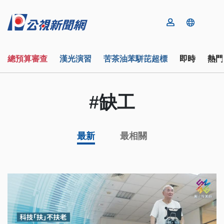
總預算審查
漢光演習
苦茶油苯駢芘超標
即時
熱門
#缺工
最新
最相關