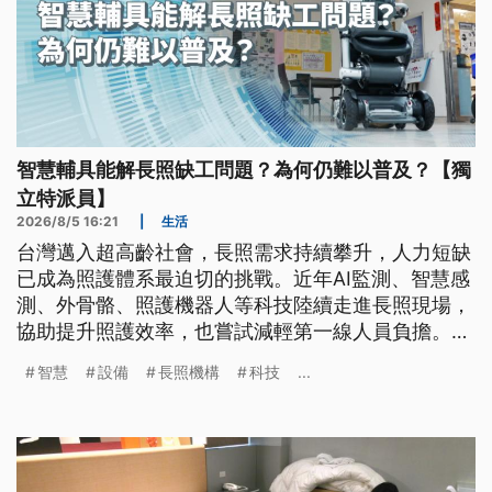
智慧輔具能解長照缺工問題？為何仍難以普及？【獨
立特派員】
2026/8/5 16:21
|
生活
台灣邁入超高齡社會，長照需求持續攀升，人力短缺
已成為照護體系最迫切的挑戰。近年AI監測、智慧感
測、外骨骼、照護機器人等科技陸續走進長照現場，
協助提升照護效率，也嘗試減輕第一線人員負擔。然
而，高昂建置成本、補助不足、法規限制及資訊安全
智慧
設備
長照機構
科技
...
風險，仍使智慧長照難以全面普及。當科技逐步改變
照護模式，制度是否能同步跟上，也成為高齡社會的
重要課題。