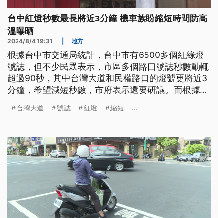
台中紅燈秒數最長將近3分鐘 機車族盼縮短時間防高
溫曝晒
2024/8/4 19:31
|
地方
根據台中市交通局統計，台中市有6500多個紅綠燈
號誌，但不少民眾表示，市區多個路口號誌秒數動輒
超過90秒，其中台灣大道和民權路口的燈號更將近3
分鐘，希望減短秒數，市府表示還要研議。而根據衛
福部統計，整個7月因為熱傷害就醫者高達1189人
台灣大道
號誌
紅燈
縮短
...
次，也明顯高過去（2023）年。