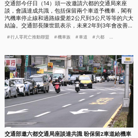
交通部今仔日（14）頭一改邀請六都的交通局來座
談，會議達成共識，包括保留兩个車道予機車，閣有
汽機車停止線和過路線愛差2公尺到3公尺等等的六大
結論。交通部長陳世凱表示，未來2年到3年會改善完
成。（新聞標題、導言為臺語文）
行人零死亡推動聯盟
機車族
車道
六都
...
交通部邀六都交通局座談達共識 盼保留2車道給機車