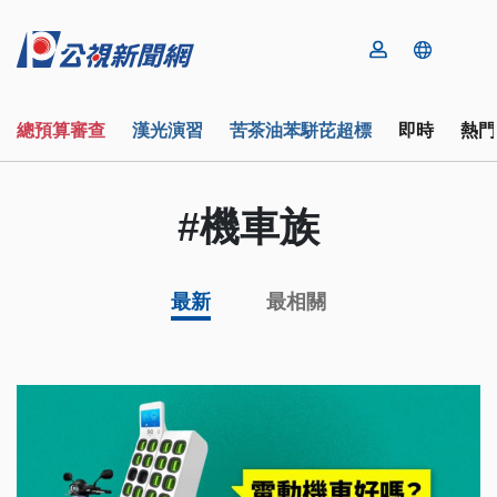
總預算審查
漢光演習
苦茶油苯駢芘超標
即時
熱門
#機車族
最新
最相關