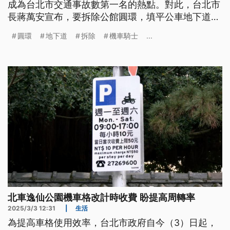
成為台北市交通事故數第一名的熱點。對此，台北市
長蔣萬安宣布，要拆除公館圓環，填平公車地下道，
一併改為正交路口，機車族認為有助減少事故，當地
圓環
地下道
拆除
機車騎士
...
里長要求交通局做好配套措施，讓用路人度過黑暗交
通期。
北車逸仙公園機車格改計時收費 盼提高周轉率
2025/3/3 12:31
|
生活
為提高車格使用效率，台北市政府自今（3）日起，