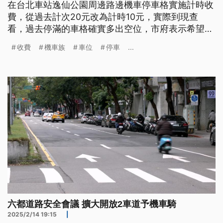
在台北車站逸仙公園周邊路邊機車停車格實施計時收
費，從過去計次20元改為計時10元，實際到現查
看，過去停滿的車格確實多出空位，市府表示希望讓
有臨停需求的民眾都可以順利找到車位。
收費
機車族
車位
停車
...
六都道路安全會議 擴大開放2車道予機車騎
2025/2/14 19:15
|