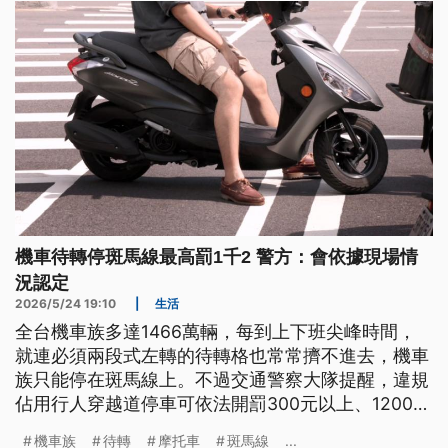
機車待轉停斑馬線最高罰1千2 警方：會依據現場情
況認定
2026/5/24 19:10
|
生活
全台機車族多達1466萬輛，每到上下班尖峰時間，
就連必須兩段式左轉的待轉格也常常擠不進去，機車
族只能停在斑馬線上。不過交通警察大隊提醒，違規
佔用行人穿越道停車可依法開罰300元以上、1200元
以下罰鍰，不過還是會依據具體客觀事實做現場認
機車族
待轉
摩托車
斑馬線
...