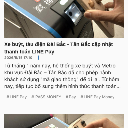
Xe buýt, tàu điện Đài Bắc - Tân Bắc cập nhật
thanh toán LINE Pay
2026/5/15 17:10
|
Từ tháng 1 năm nay, hệ thống xe buýt và Metro
khu vực Đài Bắc – Tân Bắc đã cho phép hành
khách sử dụng "mã giao thông" để đi lại. Từ hôm
nay, tiếp tục bổ sung thêm hình thức thanh toán
bằng LINE Pay.
LINE Pay
iPASS MONEY
Pay
LINE Pay Money