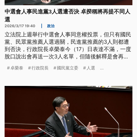
中選會人事民進黨3人選遭否決 卓揆稱將再提不同人
選
2026/3/17 19:40
|
政治
立法院上週舉行中選會人事同意權投票，但只有國民
黨、民眾黨推薦人選過關，民進黨推薦的3人則都遭
到否決，行政院長卓榮泰今（17）日表達不滿，一度
脫口說出會再送一次3人名單，但隨後解釋是會再提
不同的人選。不過藍白黨團回應，指出獨立機關的人
卓榮泰
行政院長
國民黨立委
人選
...
事案，不應被當成朝野協商的籌碼。