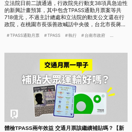
立法院日前二讀通過，行政院先行動支38項具急迫性
的新興計畫預算，其中包含TPASS通勤月票案等共
718億元，不過主計總處和立法院的動支公文還在行
政院，在桃園市長張善政喊話中央後，台北市長蔣萬
安認為行政院長卓榮泰是「一意孤行」，拖累全民福
TPASS通勤月票
TPASS
執行
台南市政府
...
祉。行政院則回應，這718億元僅占總預算的2%，且
未完成三讀程序，呼籲地方首長與立委溝通，儘速審
議總預算。
體檢TPASS兩年效益 交通月票該繼續補貼嗎？【新