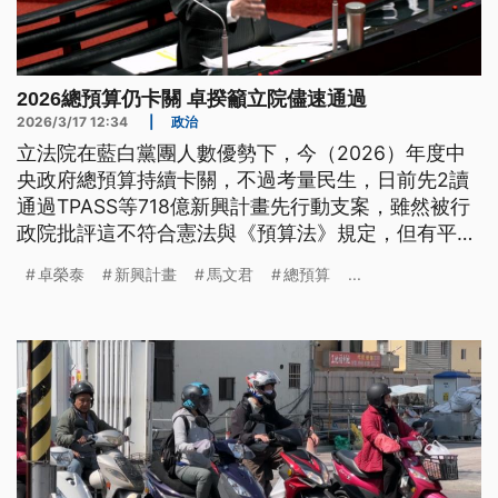
2026總預算仍卡關 卓揆籲立院儘速通過
2026/3/17 12:34
|
政治
立法院在藍白黨團人數優勢下，今（2026）年度中
央政府總預算持續卡關，不過考量民生，日前先2讀
通過TPASS等718億新興計畫先行動支案，雖然被行
政院批評這不符合憲法與《預算法》規定，但有平面
媒體報導，傳出受到年底選舉影響，府院高層決定放
卓榮泰
新興計畫
馬文君
總預算
...
行，最快3月底開始執行。對此行政院長卓榮泰沒有
直接否認傳聞，再次呼籲立院要儘速通過總預算案。