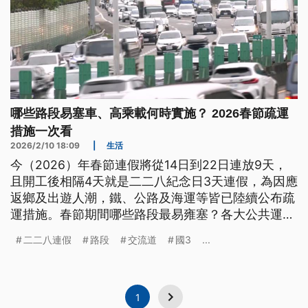
哪些路段易塞車、高乘載何時實施？ 2026春節疏運
措施一次看
2026/2/10 18:09
|
生活
今（2026）年春節連假將從14日到22日連放9天，
且開工後相隔4天就是二二八紀念日3天連假，為因應
返鄉及出遊人潮，鐵、公路及海運等皆已陸續公布疏
運措施。春節期間哪些路段最易雍塞？各大公共運輸
有哪些疏運規劃及優惠？
二二八連假
路段
交流道
國3
...
1