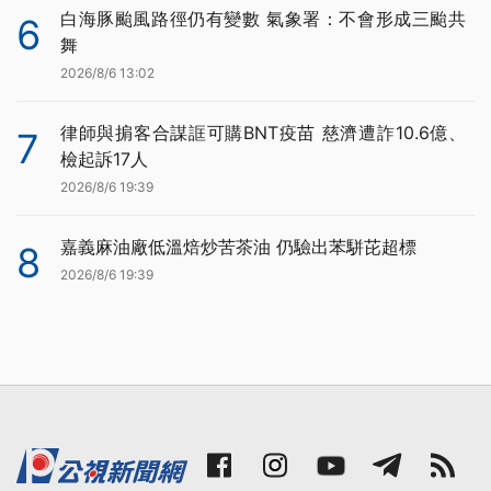
白海豚颱風路徑仍有變數 氣象署：不會形成三颱共
6
舞
2026/8/6 13:02
律師與掮客合謀誆可購BNT疫苗 慈濟遭詐10.6億、
7
檢起訴17人
2026/8/6 19:39
嘉義麻油廠低溫焙炒苦茶油 仍驗出苯駢芘超標
8
2026/8/6 19:39