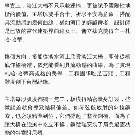
事實上，淡江大橋不只承載運輸，更被賦予國際性地
標的價值。主塔以雙手合十、祈求平安為意象，搭配
具流動感的幾何曲線，猶如河口的靜謐舞者。設計師
是已故的當代建築界曲線女王、普立茲克獎得主—札
哈‧哈蒂。
換個方向，搭船從淡水河上欣賞淡江大橋，即使從橋
底仰望橋體，依然能看到具流動感的曲線。為了實現
札哈‧哈蒂高規格的美學，工程團隊吃足苦頭，工程
難度創下台灣紀錄。
主塔每段弧度都獨一無二，板模得精密量身訂製，些
微誤差就會導致結構偏差。如琴弦般放射的斜拉鋼
索，也必須精準到位，它們撐起了整座鋼橋。而為了
讓大橋在強風中屹立不搖，鋼纜端安裝了肩負避震功
能的斜索阻尼器。