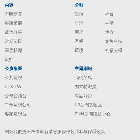
內容
分類
即時新聞
政治
社會
專題策展
全球
生活
數位敘事
兩岸
地方
當期節目
產經
文教科技
深度報導
環境
社福人權
觀點
公廣集團
主題網站
公共電視
我們的島
PTS TW
獨立特派員
公視台語台
有話好說
中華電視公司
P#新聞實驗室
客家電視台
PNN新聞議題中心
關於我們
更正啟事
最新消息
服務條款
隱私權保護政策