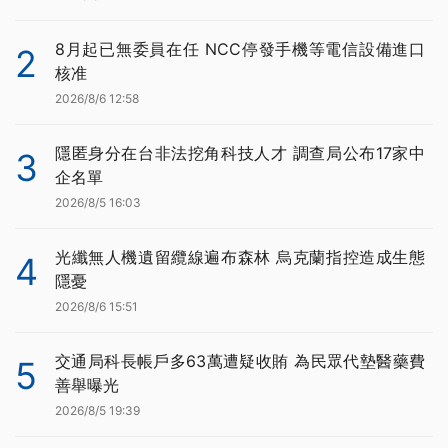
8月起已無委員在任 NCC停發手機等電信設備進口
2
核准
2026/8/6 12:58
隱匿身分在台非法挖角科技人才 調查局公布17家中
3
企名單
2026/8/5 16:03
光纖無人機遺留纜線遍布森林 烏克蘭指控造成生態
4
隱憂
2026/8/6 15:51
交通局科長帳戶多63萬遭疑收賄 為民眾代墊醫藥費
5
善舉曝光
2026/8/5 19:39