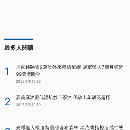
最多人閱讀
屏東移除逾9萬隻外來種綠鬣蜥 冠軍獵人7個月領近
1
99萬獎勵金
2026/8/6 19:39
嘉義麻油廠低溫焙炒苦茶油 仍驗出苯駢芘超標
2
2026/8/6 19:39
光纖無人機遺留纜線遍布森林 烏克蘭指控造成生態