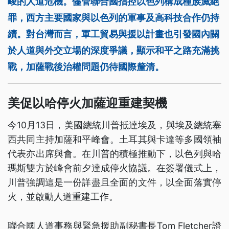
峻的人道危機。儘管聯合國指控以色列構成種族滅絕
罪，西方主要國家與以色列的軍事及高科技合作仍持
續。對台灣而言，軍工貿易與援以計畫也引發國內關
於人道與外交立場的深度爭議，顯示和平之路充滿挑
戰，加薩戰後治權問題仍待國際釐清。
美促以哈停火加薩迎重建契機
今10月13日，美國總統川普抵達埃及，與埃及總統塞
西共同主持加薩和平峰會。土耳其與卡達等多國領袖
代表亦出席與會。在川普的積極推動下，以色列與哈
瑪斯雙方於峰會前夕達成停火協議。在簽署儀式上，
川普強調這是一份詳盡且全面的文件，以全面落實停
火，並啟動人道重建工作。
聯合國人道事務與緊急援助副秘書長Tom Fletcher證