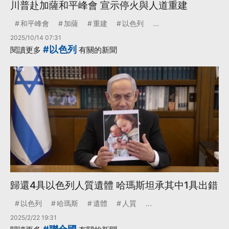
川普赴加薩和平峰會 宣示停火與人道重建
和平峰會
加薩
重建
以色列
...
2025/10/14 07:31
#以色列
閱讀更多
有關的新聞
歸還4具以色列人質遺體 哈瑪斯坦承其中1具出錯
以色列
哈瑪斯
遺體
人質
...
2025/2/22 19:31