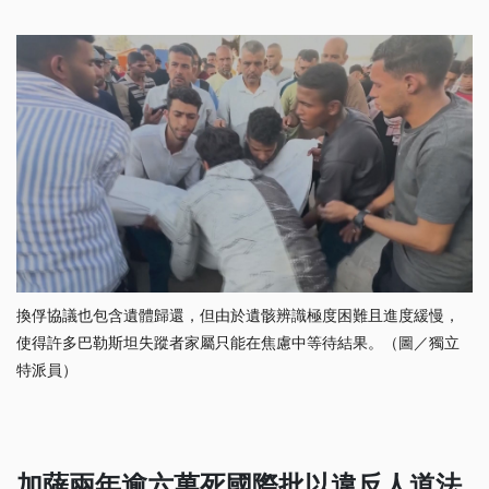
換俘協議也包含遺體歸還，但由於遺骸辨識極度困難且進度緩慢，
使得許多巴勒斯坦失蹤者家屬只能在焦慮中等待結果。（圖／獨立
特派員）
加薩兩年逾六萬死國際批以違反人道法