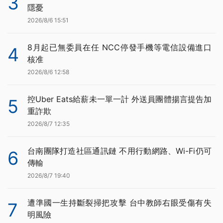
3
隱憂
2026/8/6 15:51
8月起已無委員在任 NCC停發手機等電信設備進口
4
核准
2026/8/6 12:58
控Uber Eats給薪未一單一計 外送員團體揚言提告加
5
重詐欺
2026/8/7 12:35
台南團隊打造社區通訊鏈 不用行動網路、Wi-Fi仍可
6
傳輸
2026/8/7 19:40
遭準國一生持斷裂掃把攻擊 台中教師右眼受傷有失
7
明風險