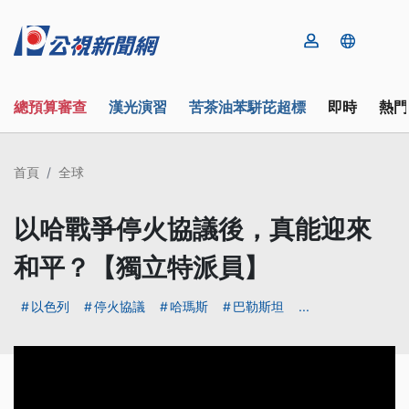
總預算審查
漢光演習
苦茶油苯駢芘超標
即時
熱門
首頁
全球
以哈戰爭停火協議後，真能迎來
和平？【獨立特派員】
以色列
停火協議
哈瑪斯
巴勒斯坦
...