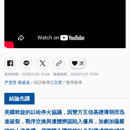
讚
發布時間：
2025/11/21 10:54
更新時間：
2025/11/21 10:55
尹雯慧
羅盛達
/ 採訪報導
江文慧
/ 整理報導
美國斡旋的以哈停火協議，因雙方互信基礎薄弱而迅
速破裂，戰俘交換與遺體辨認陷入僵局，加劇加薩嚴