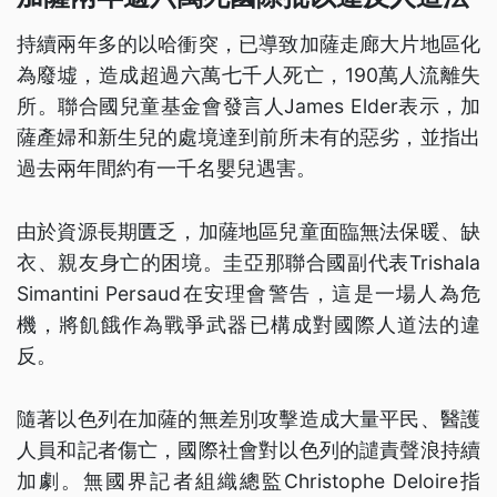
持續兩年多的以哈衝突，已導致加薩走廊大片地區化
為廢墟，造成超過六萬七千人死亡，190萬人流離失
所。聯合國兒童基金會發言人James Elder表示，加
薩產婦和新生兒的處境達到前所未有的惡劣，並指出
過去兩年間約有一千名嬰兒遇害。
由於資源長期匱乏，加薩地區兒童面臨無法保暖、缺
衣、親友身亡的困境。圭亞那聯合國副代表Trishala
Simantini Persaud在安理會警告，這是一場人為危
機，將飢餓作為戰爭武器已構成對國際人道法的違
反。
隨著以色列在加薩的無差別攻擊造成大量平民、醫護
人員和記者傷亡，國際社會對以色列的譴責聲浪持續
加劇。無國界記者組織總監Christophe Deloire指