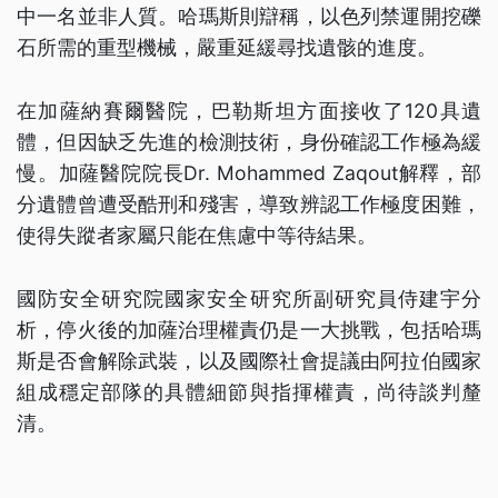
中一名並非人質。哈瑪斯則辯稱，以色列禁運開挖礫
石所需的重型機械，嚴重延緩尋找遺骸的進度。
在加薩納賽爾醫院，巴勒斯坦方面接收了120具遺
體，但因缺乏先進的檢測技術，身份確認工作極為緩
慢。加薩醫院院長Dr. Mohammed Zaqout解釋，部
分遺體曾遭受酷刑和殘害，導致辨認工作極度困難，
使得失蹤者家屬只能在焦慮中等待結果。
國防安全研究院國家安全研究所副研究員侍建宇分
析，停火後的加薩治理權責仍是一大挑戰，包括哈瑪
斯是否會解除武裝，以及國際社會提議由阿拉伯國家
組成穩定部隊的具體細節與指揮權責，尚待談判釐
清。