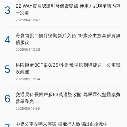
EZ WAY實名認證引發個資疑慮 使用方式與爭議內容
3
一次看
2026/8/4 16:47
丹麥首批11個月役期新兵入伍 19歲公主放棄薪資無
4
償服役
2026/8/4 12:35
桃園巨蛋BOT案8/25開標 散場規劃增捷運、公車班
5
次疏運
2026/8/3 12:34
交通局科長帳戶多63萬遭疑收賄 為民眾代墊醫藥費
6
善舉曝光
2026/8/5 19:39
中壢公車左轉未停讓 撞飛行人致腦出血搶救中