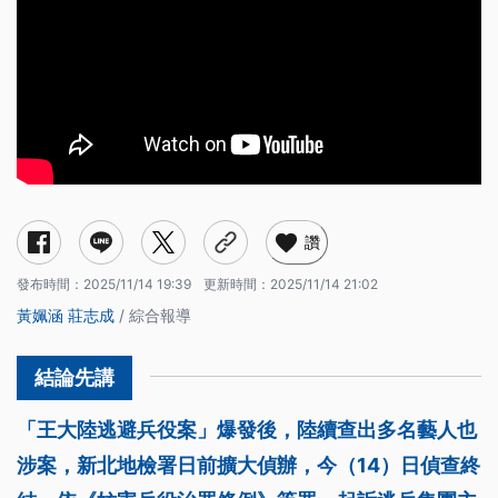
讚
發布時間：
2025/11/14 19:39
更新時間：
2025/11/14 21:02
黃姵涵
莊志成
/ 綜合報導
「王大陸逃避兵役案」爆發後，陸續查出多名藝人也
涉案，新北地檢署日前擴大偵辦，今（14）日偵查終