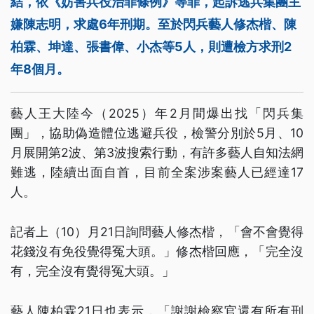
結，依《妨害兵役治罪條例》等罪，起訴逃兵集團主
嫌陳志明，求處6年刑期。至於閃兵藝人修杰楷、陳
柏霖、坤達、張書偉、小杰等5人，則遭檢方求刑2
年8個月。
藝人王大陸今（2025）年2月間爆出找「閃兵集
團」，協助偽造體位逃避兵役，檢警分別於5月、10
月展開第2波、第3波搜索行動，有許多藝人自知法網
難逃，陸續出面自首，目前全案涉案藝人已經達17
人。
記者上（10）月21日詢問藝人修杰楷，「會不會覺得
花錢沒有免役覺得冤大頭。」修杰楷回應，「完全沒
有，完全沒有覺得冤大頭。」
藝人陳柏霖21日也表示，「謝謝檢察官還有所有刑