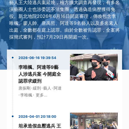
藝人王大陸逃兵案延燒，檢方擴大調查再發現，有多名
演藝圈人士也涉委託不法集團，透過偽造病歷獲得免
役。新北地院2026年6月16日開庭審理，傳喚包含李
唯楓、廖人帥、唐禹哲、阿達等9名藝人以及多名素人
出庭，全數都在庭上認罪。由於全數被告認罪，全案將
採簡式審判，預計7月29日再開庭一次。
2026-06-16 19:39:54
李唯楓、阿達等9藝
人涉逃兵案 今開庭全
認罪求緩刑
·
·
·
唐振剛
緩刑
藝人
阿達
·
·
李唯楓
更多...
2026-04-01 20:18:00
坦承造假血壓逃兵 王