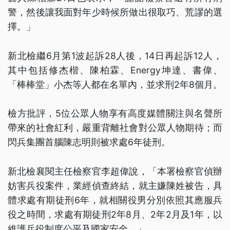
警，然後讓我面對年少時候所做出很取巧、荒謬的選
擇。」
新北檢繼6月第1波起訴28人後，14日再起訴12人，
其中包括修杰楷、陳柏霖、Energy坤達、書偉、
「棒棒堂」小杰等人都在名單內，並求刑2年8個月。
檢方批評，5位公眾人物享有高度媒體關注與名聲所
帶來的社會紅利，嚴重背離社會對公眾人物期待；而
閃兵集團首腦陳志明則被求處6年徒刑。
新北檢襄閱主任檢察官李超偉說，「本署檢察官偵辦
妨害兵役案件，業經偵查終結，就主嫌陳姓被告，具
體求處有期徒刑6年，就相關役男分別依照其應服兵
役之時間，求處有期徒刑2年8月、2年2月及1年，以
維護兵役制度公平及國家安全。」