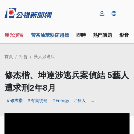
漢光演習
苦茶油苯駢芘超標
即時
熱門議題
影音
首頁
社會
藝人涉逃兵
修杰楷、坤達涉逃兵案偵結 5藝人
遭求刑2年8月
修杰楷
有期徒刑
Energy
藝人
...