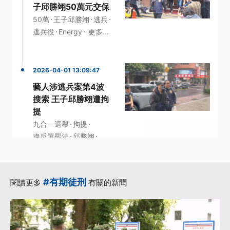
子邱勝翊50萬元交保
·
·
·
50萬
王子邱勝翊
逃兵
·
·
逃兵役
Energy
更多...
2026-04-01 13:09:47
藝人涉逃兵案第4波
搜索 王子邱勝翊遭拘
提
·
·
九合一選舉
拘提
·
·
違反選罷法
邱勝翊
·
偽造病歷
更多...
#有期徒刑
閱讀更多
有關的新聞