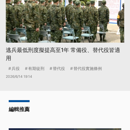
逃兵最低刑度擬提高至1年 常備役、替代役皆適
用
兵役
有期徒刑
替代役
替代役實施條例
2026/6/14 19:14
編輯推薦