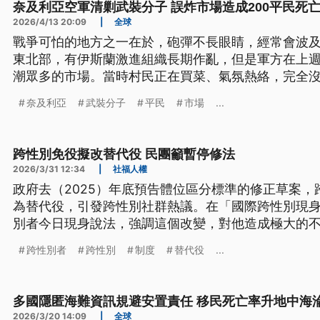
奈及利亞空軍清剿武裝分子 誤炸市場造成200平民死
2026/4/13 20:09
|
全球
戰爭可怕的地方之一在於，砲彈不長眼睛，經常會波
東北部，有伊斯蘭激進組織長期作亂，但是軍方在上
潮眾多的市場。當時村民正在買菜、氣氛熱絡，完全沒
就變成了亡魂，其中包括不少兒童。事實上，波諾州
奈及利亞
武裝分子
平民
市場
...
重要據點，長期動亂已經造成幾千人死亡，數百萬人
剿行動卻也經常發生誤擊，至少有500個平民因此無
跨性別免役擬改替代役 民團籲暫停修法
2026/3/31 12:34
|
社福人權
政府去（2025）年底預告體位區分標準的修正草案
為替代役，引發跨性別社群熱議。在「國際跨性別現身
別者今日現身說法，強調這個改變，對他造成極大的
完成性別與人權影響評估前，應該停止修法。對此，
跨性別者
跨性別
制度
替代役
...
的聲音，目前標準仍在研議階段，會廣泛蒐集各界意
多國隱匿海難資訊規避安置責任 移民死亡率升地中海
2026/3/20 14:09
|
全球