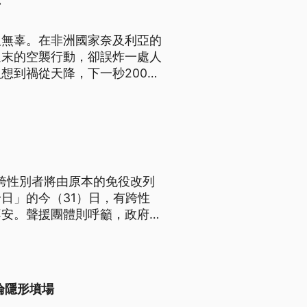
亡
及無辜。在非洲國家奈及利亞的
週末的空襲行動，卻誤炸一處人
想到禍從天降，下一秒200人
這個地方一直是叛亂集團活動的
流離失所。無奈的是，軍方的清
辜喪命。
，跨性別者將由原本的免役改列
日」的今（31）日，有跨性
不安。聲援團體則呼籲，政府未
內政部表示，尊重多元性別族群
見，取得最大共識再實施。
淪隱形墳場