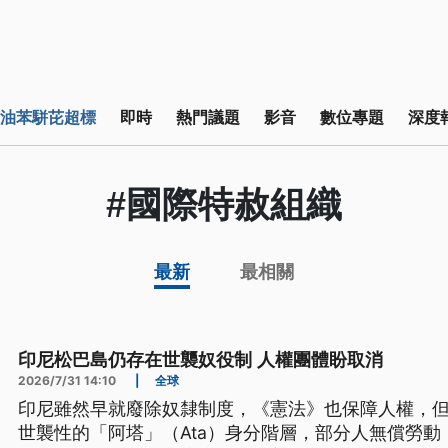
油苯駢芘超標
即時
熱門議題
影音
數位專題
深度
#國際特赦組織
最新
最相關
印尼松巴島仍存在世襲奴役制 人權團體盼取消
2026/7/31 14:10
|
全球
印尼雖然早就廢除奴隸制度，《憲法》也保障人權，
世襲性的「阿塔」（Ata）身分階層，部分人無償勞