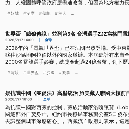
力。人權團體呼籲政府應盡速改善，但因為地方權力
進展緩慢。如何在保存文化與保障人權之間，取得平
奴隸
制度
傳統
主人
...
史枷鎖，仍是印尼面臨的挑戰。
世界盃「餓狼傳說」並列第5名 台灣選手ZJZ寫格鬥
2026/7/17 14:09
|
全球
2026年的「電競世界盃」已在法國巴黎登場。受中東
移往沙烏地阿拉伯以外的國家舉辦。本屆總計有來自全
2000名電競選手參賽，總獎金超過24億台幣，創下
權在國際間長期面臨巨大的人權爭議，沙國政府正透
電競
世界盃
沙國
賽事
...
社會轉移焦點，達到「體育洗白」的目的。
疑抗議中國《團促法》高壓統治 旅美藏人聯國大樓前
2026/7/7 16:03
|
全球
為抗議中國對西藏的控制，藏族活動家洛嘎讓贊（Lobga
國總部外自焚身亡。紐約市長移民事務辦公室5日發布
去讓整個城市深感痛心」。西藏流亡政府則表示，這
結進步促進法》等高壓政策，進行的最後一次和平抗