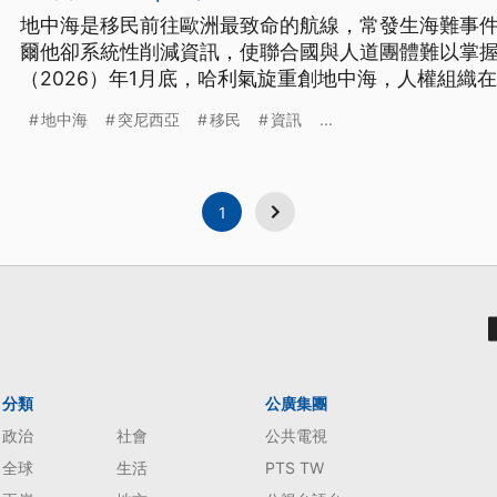
地中海是移民前往歐洲最致命的航線，常發生海難事
爾他卻系統性削減資訊，使聯合國與人道團體難以掌
（2026）年1月底，哈利氣旋重創地中海，人權組織
指出實際死亡恐怕上千人，創下新高。外媒分析，歐
地中海
突尼西亞
移民
資訊
...
來規避安置責任，反而讓這個航道淪為隱形墳場。
1
分類
公廣集團
政治
社會
公共電視
全球
生活
PTS TW