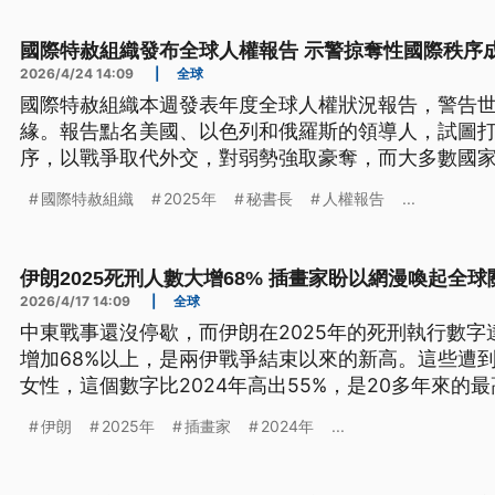
國際特赦組織發布全球人權報告 示警掠奪性國際秩序
2026/4/24 14:09
|
全球
國際特赦組織本週發表年度全球人權狀況報告，警告
緣。報告點名美國、以色列和俄羅斯的領導人，試圖
序，以戰爭取代外交，對弱勢強取豪奪，而大多數國
受到嚴重打壓。秘書長卡拉馬德，呼籲國際社會挺身
國際特赦組織
2025年
秘書長
人權報告
...
變成常態。
伊朗2025死刑人數大增68% 插畫家盼以網漫喚起全球
2026/4/17 14:09
|
全球
中東戰事還沒停歇，而伊朗在2025年的死刑執行數字達1
增加68%以上，是兩伊戰爭結束以來的新高。這些遭到
女性，這個數字比2024年高出55%，是20多年來的
藝術家試圖透過網路政治漫畫，喚起世人對伊朗人權
伊朗
2025年
插畫家
2024年
...
訊息。