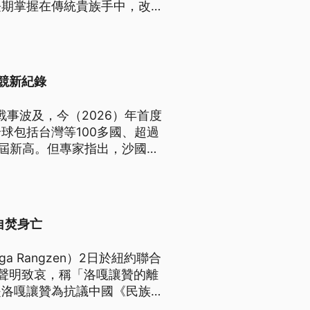
長期掌握在傳統貴族手中，改革
衡，並透過教育讓下一代擺脫歷
電競新紀錄
戰事波及，今（2026）年首度
球包括台灣等100多國、超過
歷屆新高。但專家指出，沙國政
過舉辦電競和體育賽事，讓國際
自焚身亡
 Rangzen）2日於紐約聯合
聲明致哀，稱「洛嘎讓贊的離
是洛嘎讓贊為抗議中國《民族團
議行動。