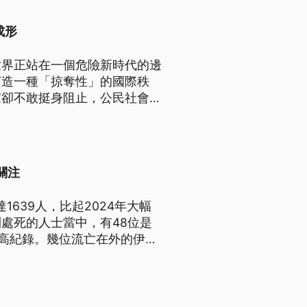
成形
世界正站在一個危險新時代的邊
打造一種「掠奪性」的國際秩
家卻不敢挺身阻止，公民社會也
對抗，不能讓國際間的弱肉強食
關注
639人，比起2024年大幅
處死的人士當中，有48位是
最高紀錄。幾位流亡在外的伊朗
的關注，同時也向伊朗同胞傳遞