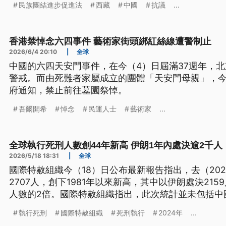
民族團結進步促進法
西藏
中國
抗議
...
香港禁悼念六四事件 藝術家街頭綁紅絲線遭警制止
2026/6/4 20:10
|
全球
中國的六四天安門事件，在今（4）日屆滿37週年，
警戒。而由死難者家屬成立的團體「天安門母親」，今
府通知，禁止前往墓園祭悼。
吾爾開希
悼念
民運人士
藝術家
...
全球執行死刑人數創44年新高 伊朗1年內處決逾2千人
2026/5/18 18:31
|
全球
國際特赦組織今（18）日公布最新報告指出，去（20
2707人，創下1981年以來新高，其中以伊朗處決215
人數的2倍。國際特赦組織指出，此次統計並未包括中
行數千件死刑，應該才是實際處決人數最多國家。
執行死刑
國際特赦組織
死刑執行
2024年
...