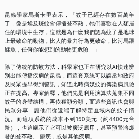
昆蟲學家馬斯卡里表示，「蚊子已經存在數百萬年
了，像是埃及斑蚊會傳播登革熱，牠們喜歡在人類居
住的環境中生存，這就是為什麼我們認為蚊子是地球
上最致命的動物，比人的暴力行為更致命，比河馬跟
鱷魚，任何你能想到的動物更危險。」
除了傳統的防蚊方法，科學家也正在研究以AI快速辨
別出能傳播疾病的昆蟲，而這套系統可以讓當地政府
及民眾提早得到警訊，知道此時病媒蚊的傳染病風險
正在提高。專家解釋，他們先是利用演算法蒐集不同
蚊子的身體結構，再依種類分類，而這些資訊也會與
民眾分享，讓他們從遠端了解特定區域內的蚊子情
況。而這項系統的成本不到150美元（約4400元台
幣），也這顯示了它可以被廣泛應用，甚至預警將爆
發的登革熱、 瘧疾，或是其他疾病。