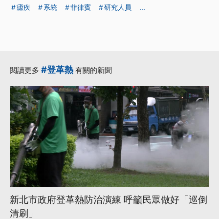
瘧疾
系統
菲律賓
研究人員
...
#登革熱
閱讀更多
有關的新聞
新北市政府登革熱防治演練 呼籲民眾做好「巡倒
清刷」