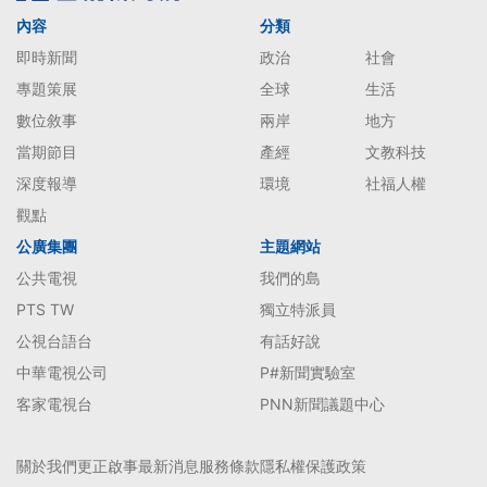
內容
分類
即時新聞
政治
社會
專題策展
全球
生活
數位敘事
兩岸
地方
當期節目
產經
文教科技
深度報導
環境
社福人權
觀點
公廣集團
主題網站
公共電視
我們的島
PTS TW
獨立特派員
公視台語台
有話好說
中華電視公司
P#新聞實驗室
客家電視台
PNN新聞議題中心
關於我們
更正啟事
最新消息
服務條款
隱私權保護政策