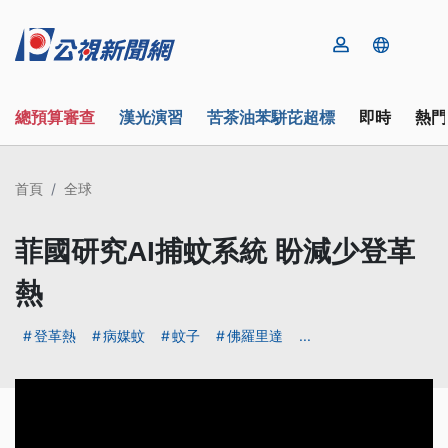
總預算審查
漢光演習
苦茶油苯駢芘超標
即時
熱門
首頁
全球
菲國研究AI捕蚊系統 盼減少登革
熱
登革熱
病媒蚊
蚊子
佛羅里達
...