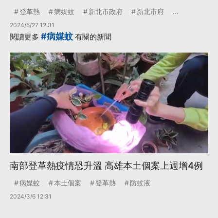
登革熱
病媒蚊
新北市政府
新北市府
...
2024/5/27 12:31
#病媒蚊
閱讀更多
有關的新聞
南部登革熱疫情恐升溫 高雄本土個案上週增4例
病媒蚊
本土個案
登革熱
防蚊液
2024/3/6 12:31