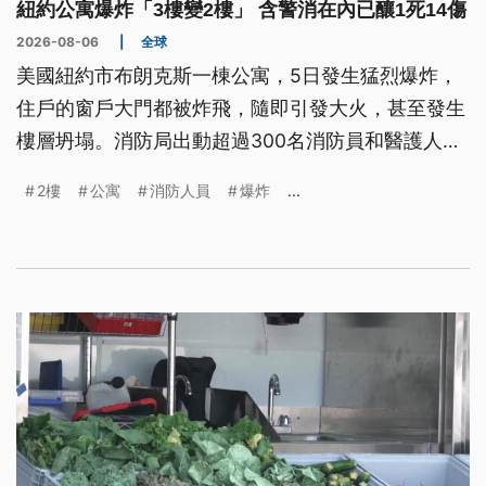
紐約公寓爆炸「3樓變2樓」 含警消在內已釀1死14傷
2026-08-06
|
全球
美國紐約市布朗克斯一棟公寓，5日發生猛烈爆炸，
住戶的窗戶大門都被炸飛，隨即引發大火，甚至發生
樓層坍塌。消防局出動超過300名消防員和醫護人員
緊急救援，目前造成1人死亡、14人受傷，包括6名消
2樓
公寓
消防人員
爆炸
...
防員。警方表示，天然氣供應已暫時切斷，起火原因
仍在調查中。