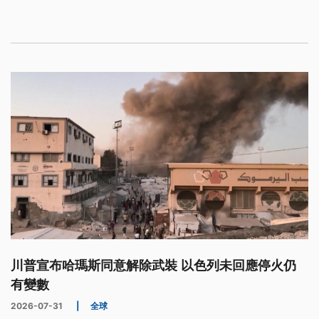
成世界14座8000公尺高峰的紀錄，他的事蹟被
Netflix拍成紀錄片《勇闖世界14高峰》，並因此享譽
全球。
川普宣布哈瑪斯同意解除武裝 以色列未回應停火仍
有變數
2026-07-31
|
全球