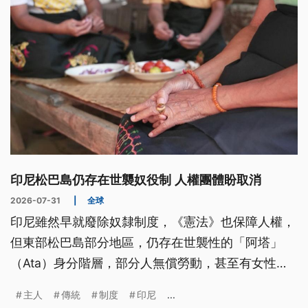
印尼松巴島仍存在世襲奴役制 人權團體盼取消
2026-07-31
|
全球
印尼雖然早就廢除奴隸制度，《憲法》也保障人權，
但東部松巴島部分地區，仍存在世襲性的「阿塔」
（Ata）身分階層，部分人無償勞動，甚至有女性遭
受剝削與暴力。人權團體呼籲政府應盡速改善，但因
主人
傳統
制度
印尼
...
為地方權力長期掌握在傳統貴族手中，改革進展緩