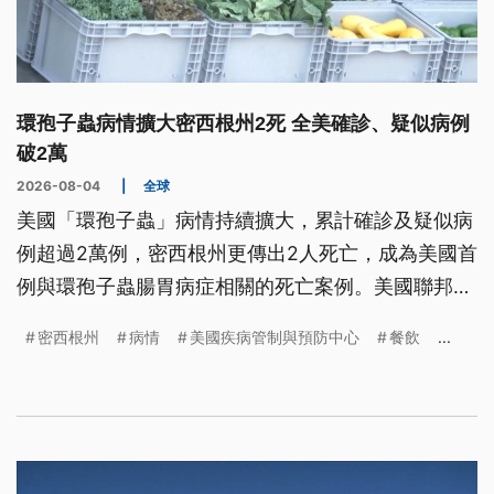
環孢子蟲病情擴大密西根州2死 全美確診、疑似病例
破2萬
2026-08-04
|
全球
美國「環孢子蟲」病情持續擴大，累計確診及疑似病
例超過2萬例，密西根州更傳出2人死亡，成為美國首
例與環孢子蟲腸胃病症相關的死亡案例。美國聯邦衛
生官員已將源頭，指向供應連鎖餐飲店「塔可鐘」等
密西根州
病情
美國疾病管制與預防中心
餐飲
...
餐廳的墨西哥生菜。這起事件不僅重創餐飲業，也促
使當局繼續追查，是否還有其他受污染的供應鏈。