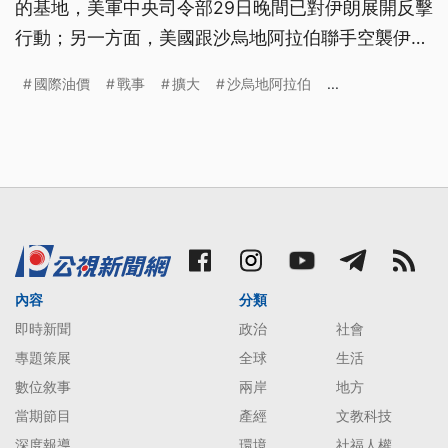
的基地，美軍中央司令部29日晚間已對伊朗展開反擊
行動；另一方面，美國跟沙烏地阿拉伯聯手空襲伊拉
克境內伊朗支持的民兵，而一艘停在埃及港口的美資
國際油價
戰事
擴大
沙烏地阿拉伯
...
天然氣船疑遭無人機攻擊。戰事升高也導致國際油價
再次上漲。
內容
分類
即時新聞
政治
社會
專題策展
全球
生活
數位敘事
兩岸
地方
當期節目
產經
文教科技
深度報導
環境
社福人權