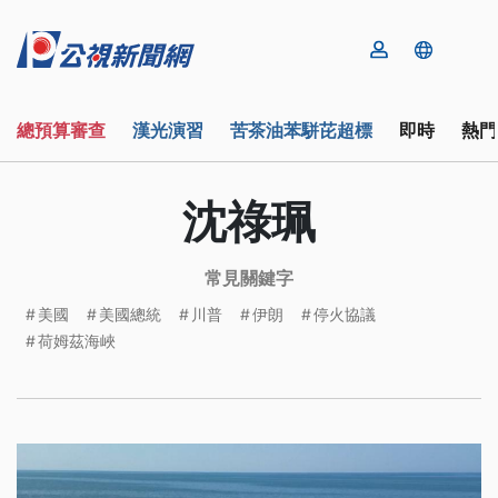
總預算審查
漢光演習
苦茶油苯駢芘超標
即時
熱門
沈祿珮
常見關鍵字
美國
美國總統
川普
伊朗
停火協議
荷姆茲海峽