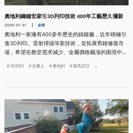
奧地利鑄鐘世家引3D列印技術 400年工藝歷久彌新
2026-07-31
|
全球
奧地利一家擁有400多年歷史的鑄鐘廠，近年積極引
進3D列印、雷射掃描等新技術，並拓展舊鐘修復市
場，希望在教堂需求減少、金屬價格飆漲的困境中，
延續這門瀕臨失傳的百年工藝。
3D列印
合夥人
奧地利
羅馬尼亞
...