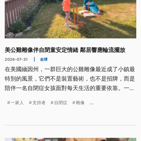
美公雞雕像伴自閉童安定情緒 鄰居響應輪流擺放
2026-07-31
|
全球
在美國緬因州，一群巨大的公雞雕像最近成了小鎮最
特別的風景，它們不是裝置藝術，也不是招牌，而是
陪伴一名自閉症女孩面對每天生活的重要依靠。一場
原本因公雞雕像引發的爭議，最後卻化作鄰里接力響
一家人
支持者
自閉症
雕像
...
應的暖心行動，也讓更多人重新理解，真正需要被看
見的，不是彼此的不同，而是每個人都值得被接納。