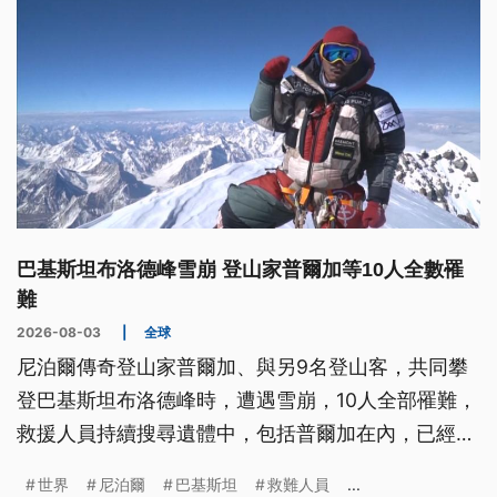
巴基斯坦布洛德峰雪崩 登山家普爾加等10人全數罹
難
2026-08-03
|
全球
尼泊爾傳奇登山家普爾加、與另9名登山客，共同攀
登巴基斯坦布洛德峰時，遭遇雪崩，10人全部罹難，
救援人員持續搜尋遺體中，包括普爾加在內，已經找
到7具遺體。這次不幸遇難的普爾加，曾創下6個月完
世界
尼泊爾
巴基斯坦
救難人員
...