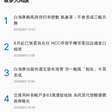
最多人閱讀
白海豚颱風路徑仍有變數 氣象署：不會形成三颱共
1
舞
2026/8/6 13:02
8月起已無委員在任 NCC停發手機等電信設備進口
2
核准
2026/8/6 12:58
白海豚估最快週五發布海警 另一颱風「鯨魚」今晨
3
形成
2026/8/5 12:50
交通局科長帳戶多63萬遭疑收賄 為民眾代墊醫藥費
4
善舉曝光
2026/8/5 19:39