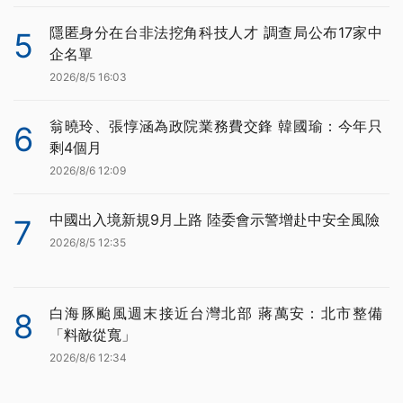
隱匿身分在台非法挖角科技人才 調查局公布17家中
5
企名單
2026/8/5 16:03
翁曉玲、張惇涵為政院業務費交鋒 韓國瑜：今年只
6
剩4個月
2026/8/6 12:09
中國出入境新規9月上路 陸委會示警增赴中安全風險
7
2026/8/5 12:35
白海豚颱風週末接近台灣北部 蔣萬安：北市整備
8
「料敵從寬」
2026/8/6 12:34