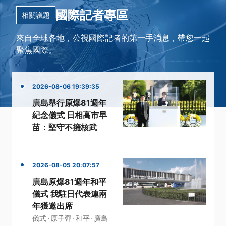
國際記者專區
相關議題
來自全球各地，公視國際記者的第一手消息，帶您一起
聚焦國際。
2026-08-06 19:39:35
廣島舉行原爆81週年
紀念儀式 日相高市早
苗：堅守不擁核武
2026-08-05 20:07:57
廣島原爆81週年和平
儀式 我駐日代表連兩
年獲邀出席
·
·
·
儀式
原子彈
和平
廣島