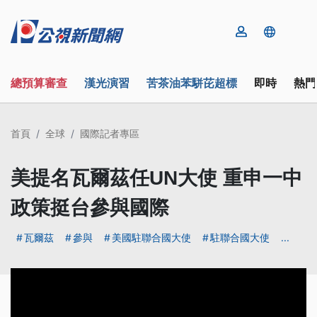
總預算審查
漢光演習
苦茶油苯駢芘超標
即時
熱門
首頁
全球
國際記者專區
美提名瓦爾茲任UN大使 重申一中
政策挺台參與國際
瓦爾茲
參與
美國駐聯合國大使
駐聯合國大使
...