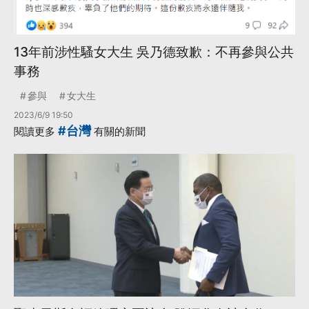
13年前涉性騷女大生 吳乃德致歉：不再參與公共
事務
參與
女大生
2023/6/9 19:50
#台灣
閱讀更多
有關的新聞