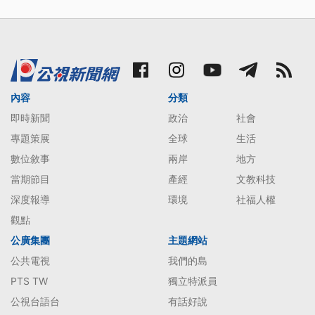
內容
分類
即時新聞
政治
社會
專題策展
全球
生活
數位敘事
兩岸
地方
當期節目
產經
文教科技
深度報導
環境
社福人權
觀點
公廣集團
主題網站
公共電視
我們的島
PTS TW
獨立特派員
公視台語台
有話好說