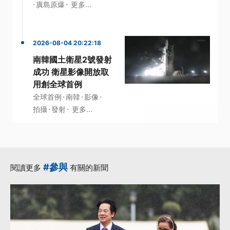
·
·
廣島原爆
更多...
2026-08-04 20:22:18
南韓國土衛星2號發射
成功 衛星影像開放取
用創全球首例
·
·
·
全球首例
南韓
影像
·
·
拍攝
發射
更多...
#參與
閱讀更多
有關的新聞