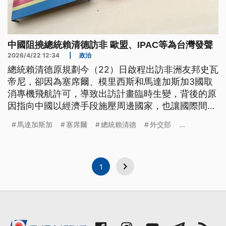
中國阻撓總統賴清德訪非 歐盟、IPAC等為台灣發聲
2026/4/22 12:34
|
政治
總統賴清德原規劃今（22）日啟程出訪非洲友邦史瓦
帝尼，卻因為塞席爾、模里西斯和馬達加斯加3國取
消專機飛航許可，導致出訪計畫臨時生變，背後的原
因指向中國以經濟手段施壓周邊國家，也讓國際間紛
紛發聲挺台。賴清德已經致電史瓦帝尼國王，對於行
馬達加斯加
塞席爾
總統賴清德
外交部
...
程受阻，與史王都感到遺憾，也重申兩國邦誼不會受
到影響，立法院外交國防委員會今日也通過臨時提
案，對於中共粗暴行徑予以譴責。
1