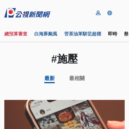
總預算審查
白海豚颱風
苦茶油苯駢芘超標
即時
熱
#施壓
最新
最相關