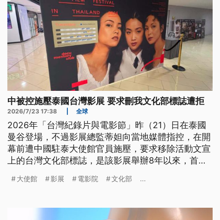
中被控施壓泰國台灣影展 要求刪我文化部標誌遭拒
2026/7/23 17:38
|
全球
2026年「台灣紀錄片與電影節」昨（21）日在泰國
曼谷登場，不過影展總監蒂妲向當地媒體指控，在開
幕前遭中國駐泰大使館官員施壓，要求移除活動文宣
上的台灣文化部標誌，是該影展舉辦8年以來，首次
遭遇政治壓力。蒂妲表示，除拒絕中方要求外，也已
大使館
影展
電影院
文化部
...
向我駐泰辦事處通報。中國駐泰大使館尚未對此做出
回應；我駐處則回應，沒有因此事接獲泰國外交部聯
繫。