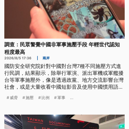
調查：民眾警覺中國非軍事施壓手段 年輕世代認知
程度最高
2026/8/5 17:36
|
兩岸
國防安全研究院針對中國對台灣7種不同施壓方式進
行民調，結果顯示，除舉行軍演、派出軍機或軍艦擾
台等軍事施壓外，像是透過政黨、地方交流影響台灣
社會，或是大量收看中國短影音及使用中國慣用語
等，也均被過半民眾視為已對台灣構成威脅。而在不
威脅
施壓
比例
軍事
...
同年齡層對於中國威脅認知差異中，則以20至29歲
者警覺程度最高。