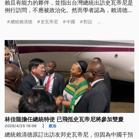
賴且有能力的夥伴，並指出台灣總統出訪史瓦帝尼是
例行訪問，不應被政治化。然而學者認為，賴清德此
行恐引發後續連鎖效應，中方對台施壓可能加強力
總統賴清德
史瓦帝尼
中國
對話
...
道。
林佳龍擔任總統特使 已飛抵史瓦帝尼將參加雙慶
2026/4/25 19:06
|
政治
總統賴清德原訂出訪友邦史瓦帝尼，但因為中國干預