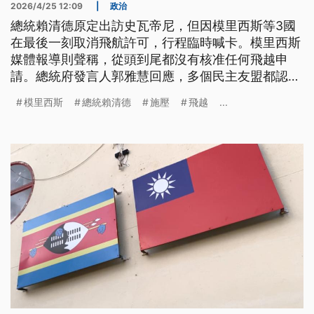
2026/4/25 12:09
|
政治
總統賴清德原定出訪史瓦帝尼，但因模里西斯等3國
在最後一刻取消飛航許可，行程臨時喊卡。模里西斯
媒體報導則聲稱，從頭到尾都沒有核准任何飛越申
請。總統府發言人郭雅慧回應，多個民主友盟都認為
是來自中國施壓，國際表達的立場就是反對北京以政
模里西斯
總統賴清德
施壓
飛越
...
治施壓，讓第三國臨時變更航權。