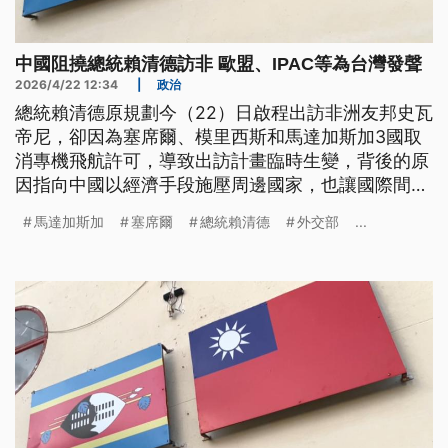
中國阻撓總統賴清德訪非 歐盟、IPAC等為台灣發聲
2026/4/22 12:34
|
政治
總統賴清德原規劃今（22）日啟程出訪非洲友邦史瓦
帝尼，卻因為塞席爾、模里西斯和馬達加斯加3國取
消專機飛航許可，導致出訪計畫臨時生變，背後的原
因指向中國以經濟手段施壓周邊國家，也讓國際間紛
紛發聲挺台。賴清德已經致電史瓦帝尼國王，對於行
馬達加斯加
塞席爾
總統賴清德
外交部
...
程受阻，與史王都感到遺憾，也重申兩國邦誼不會受
到影響，立法院外交國防委員會今日也通過臨時提
案，對於中共粗暴行徑予以譴責。