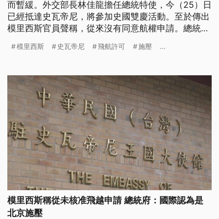
而暫緩。外交部長林佳龍擔任總統特使，今（25）日
已經抵達史瓦帝尼，將參加史國雙慶活動。至於傳出
模里西斯官員聲稱，從來沒有同意航權申請。總統府
回應，專機依程序在4月中旬完成模里西斯等國的飛
模里西斯
史瓦帝尼
飛航許可
施壓
...
航許可。
模里西斯稱從未核准飛越申請 總統府：國際認為是
北京施壓