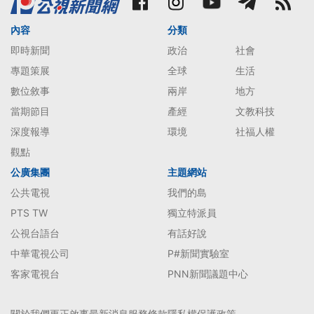
內容
分類
即時新聞
政治
社會
專題策展
全球
生活
數位敘事
兩岸
地方
當期節目
產經
文教科技
深度報導
環境
社福人權
觀點
公廣集團
主題網站
公共電視
我們的島
PTS TW
獨立特派員
公視台語台
有話好說
中華電視公司
P#新聞實驗室
客家電視台
PNN新聞議題中心
關於我們
更正啟事
最新消息
服務條款
隱私權保護政策