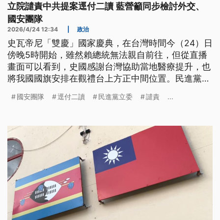
立院譴責中共提案逕付二讀 藍營籲同步檢討外交、
國安團隊
2026/4/24 12:34
|
政治
史瓦帝尼「雙慶」國家慶典，在台灣時間今（24）日
傍晚5時開始，雖然賴總統無法親自前往，但從直播
畫面可以看到，史國感謝台灣協助當地醫療提升，也
將我國國旗安排在觀禮台上方正中間位置。民進黨立
院黨團今日提案，譴責中共打壓，國民黨表示尊重，
國安團隊
逕付二讀
民進黨立委
譴責
...
但呼籲外交跟國安團隊要同步檢討。副總統蕭美琴也
強調「沒有人有權力阻擋我們」。