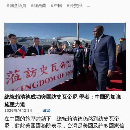
道歉。我外交部嚴正譴責中方行為，強調中國的脅迫
國會議員
紐西蘭
中國
外交部
...
打壓，只會凸顯愈來愈多國際友人支持台灣的事實。
總統賴清德成功突圍訪史瓦帝尼 學者：中國恐加強
施壓力道
2026/5/4 12:34
|
政治
在中國的施壓封鎖下，總統賴清德仍然到訪史瓦帝
尼，對此美國國務院表示，台灣是美國及許多國家信