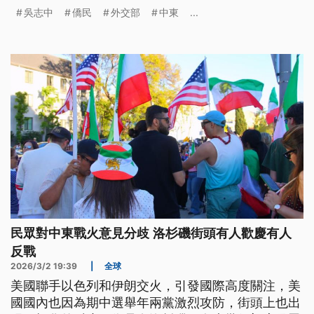
約旦中部陸路離境。
吳志中
僑民
外交部
中東
...
民眾對中東戰火意見分歧 洛杉磯街頭有人歡慶有人
反戰
2026/3/2 19:39
|
全球
美國聯手以色列和伊朗交火，引發國際高度關注，美
國國內也因為期中選舉年兩黨激烈攻防，街頭上也出