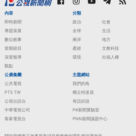
內容
分類
即時新聞
政治
社會
專題策展
全球
生活
數位敘事
兩岸
地方
當期節目
產經
文教科技
深度報導
環境
社福人權
觀點
公廣集團
主題網站
公共電視
我們的島
PTS TW
獨立特派員
公視台語台
有話好說
中華電視公司
P#新聞實驗室
客家電視台
PNN新聞議題中心
關於我們
更正啟事
最新消息
服務條款
隱私權保護政策