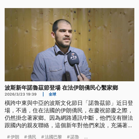
波斯新年諾魯茲節登場 在法伊朗僑民心繫家鄉
2026/3/23 19:39
|
全球
橫跨中東與中亞的波斯文化節日「諾魯茲節」近日登
場，不過，住在法國的伊朗僑民，在慶祝節慶之際，
仍然掛念著家鄉。因為網路通訊中斷，他們沒有辦法
跟國內的親友聯絡，這個新年對他們來說，充滿著複
雜的情緒。
伊朗
僑民
法國巴黎
諾魯
...