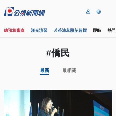
總預算審查
漢光演習
苦茶油苯駢芘超標
即時
熱門
#僑民
最新
最相關