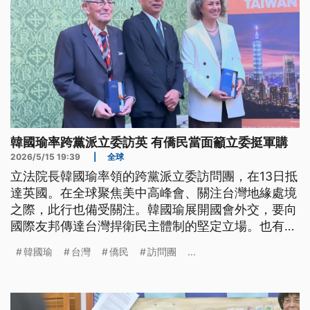
韓國瑜率跨黨派立委訪英 有僑民當面籲立委挺軍購
2026/5/15 19:39
|
全球
立法院長韓國瑜率領的跨黨派立委訪問團，在13日抵
達英國。在全球聚焦美中高峰會、關注台灣地緣處境
之際，此行也備受關注。韓國瑜展開國會外交，要向
國際友邦傳達台灣捍衛民主體制的堅定立場。也有僑
民因為孩子即將回台入伍，針對軍購預算編列問題，
韓國瑜
台灣
僑民
訪問團
...
當面向韓院長請命。