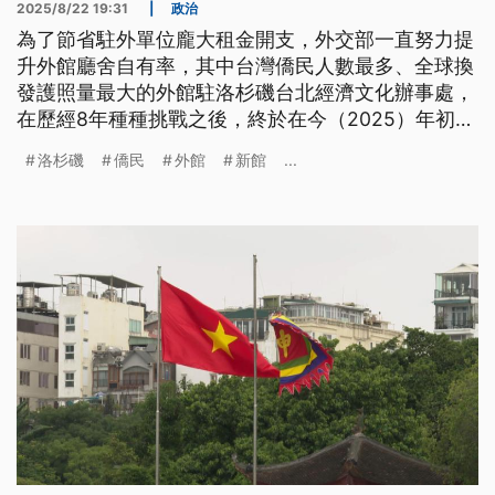
2025/8/22 19:31
|
政治
為了節省駐外單位龐大租金開支，外交部一直努力提
升外館廳舍自有率，其中台灣僑民人數最多、全球換
發護照量最大的外館駐洛杉磯台北經濟文化辦事處，
在歷經8年種種挑戰之後，終於在今（2025）年初成
功入駐自有館舍，新館用藝術佈置訴說台灣故事，打
洛杉磯
僑民
外館
新館
...
造柔和文化空間，成為旅外僑民與國外訪客打卡熱
點。