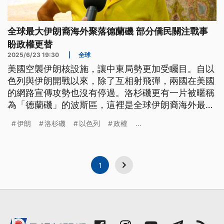
全球最大伊朗裔海外聚落德蘭磯 部分僑民關注戰事
盼政權更替
2025/6/23 19:30
|
全球
美國空襲伊朗核設施，讓中東局勢更加受矚目。自以
色列與伊朗開戰以來，除了互相射飛彈，兩國在美國
的網路宣傳攻勢也沒有停過。洛杉磯更有一片被暱稱
為「德蘭磯」的波斯區，這裡是全球伊朗裔海外最大
聚落，伊朗僑民緊盯家鄉局勢變化，有人則是對伊朗
伊朗
洛杉磯
以色列
政權
...
政權更替寄予厚望。
1