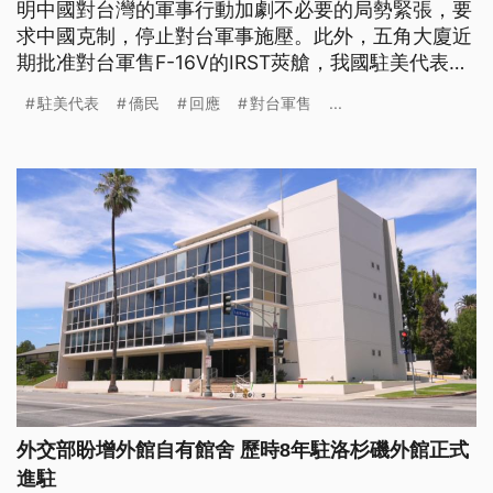
明中國對台灣的軍事行動加劇不必要的局勢緊張，要
求中國克制，停止對台軍事施壓。此外，五角大廈近
期批准對台軍售F-16V的IRST莢艙，我國駐美代表也
回應，美方正持續幫助台灣自我防衛。
駐美代表
僑民
回應
對台軍售
...
外交部盼增外館自有館舍 歷時8年駐洛杉磯外館正式
進駐