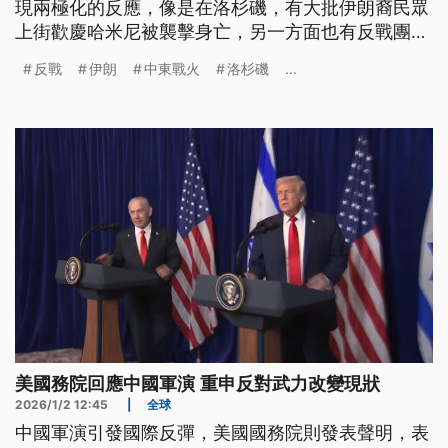
現兩極化的反應，像是在洛杉磯，有大批伊朗裔民眾
上街歡慶哈米尼被襲擊身亡，另一方面也有反戰團體
串聯來表達不滿。
反戰
伊朗
中東戰火
洛杉磯
...
美國務院回應中國軍演 重申反對武力改變現狀
2026/1/2 12:45
|
全球
中國軍演引發國際反彈，美國國務院則發表聲明，表