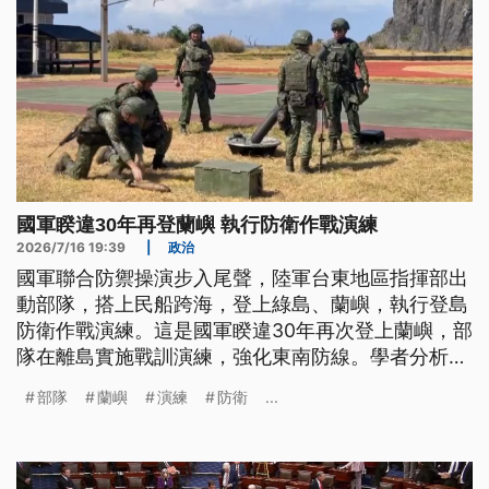
國軍睽違30年再登蘭嶼 執行防衛作戰演練
2026/7/16 19:39
|
政治
國軍聯合防禦操演步入尾聲，陸軍台東地區指揮部出
動部隊，搭上民船跨海，登上綠島、蘭嶼，執行登島
防衛作戰演練。這是國軍睽違30年再次登上蘭嶼，部
隊在離島實施戰訓演練，強化東南防線。學者分析，
國軍此舉是在反制中共可能奪取蘭嶼、綠島，作為進
部隊
蘭嶼
演練
防衛
...
犯本島的跳板。