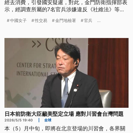
經去消費，引發國安疑慮，對此，金門防衛指揮部表
示，經調查所屬的7名官兵涉嫌違反《社維法》等罪
嫌，目前已經啟動內部行政調查。
中國女子
性交易
金門地檢署
官兵
...
日本前防衛大臣籲美堅定立場 應對川習會台灣問題
2026/5/5 19:40
|
全球
本（5）月中旬，即將在北京登場的川習會，各界關