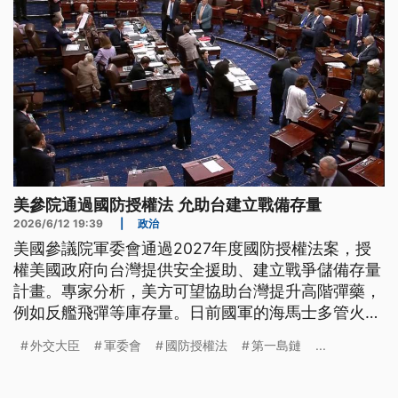
美參院通過國防授權法 允助台建立戰備存量
2026/6/12 19:39
|
政治
美國參議院軍委會通過2027年度國防授權法案，授
權美國政府向台灣提供安全援助、建立戰爭儲備存量
計畫。專家分析，美方可望協助台灣提升高階彈藥，
例如反艦飛彈等庫存量。日前國軍的海馬士多管火箭
系統，在西海岸面向中國的戰術區域進行實彈射擊，
外交大臣
軍委會
國防授權法
第一島鏈
...
《華爾街日報》報導解讀，是向北京跟美方傳達台灣
的防衛決心。