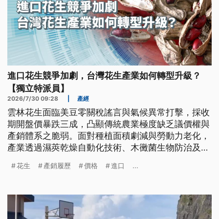
進口花生競爭加劇，台灣花生產業如何轉型升級？
【獨立特派員】
2026/7/30 09:28
|
產經
雲林花生面臨美豆零關稅謠言與氣候異常打擊，採收
期開盤價暴跌三成，凸顯傳統農業極度缺乏議價權與
產銷體系之脆弱。面對種植面積劇減與勞動力老化，
產業透過濕莢乾燥自動化技術、木黴菌生物防治及契
作加工轉型，搭配產銷履歷與強制原料標示，試圖建
花生
產銷履歷
價格
進口
...
立本土防線，開創高值化永續新局。