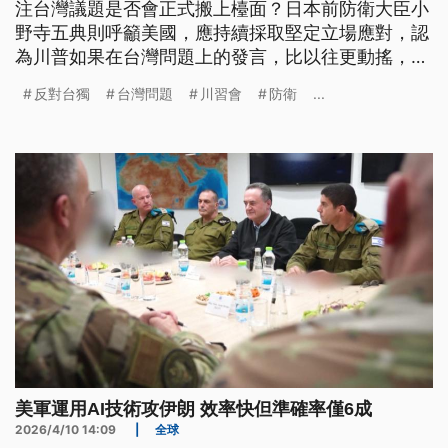
注台灣議題是否會正式搬上檯面？日本前防衛大臣小
野寺五典則呼籲美國，應持續採取堅定立場應對，認
為川普如果在台灣問題上的發言，比以往更動搖，將
對盟國造成重大影響。學者分析，比起公開文字的對
反對台獨
台灣問題
川習會
防衛
...
台論述，北京在對台軍售等實質政策上，更希望美國
能夠符合他們的期待。
美軍運用AI技術攻伊朗 效率快但準確率僅6成
2026/4/10 14:09
|
全球