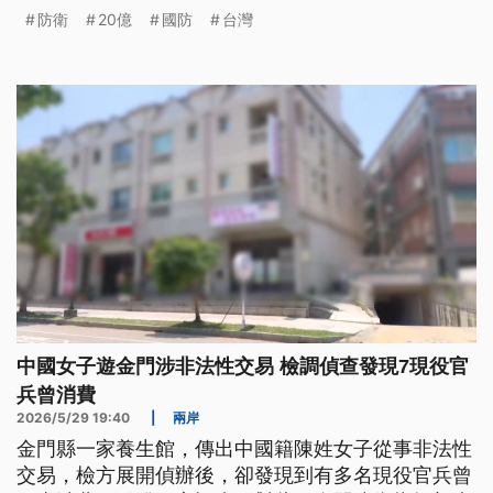
第42名，中國則是排名第118。美國眾議院撥款委員
防衛
20億
國防
台灣
會公布「2027財政年度國防撥款法案」，將撥出10
億美元給「台灣安全合作倡議」使用，並另外編列10
億美元，用於替換、提供給台灣的國防物資。
中國女子遊金門涉非法性交易 檢調偵查發現7現役官
兵曾消費
2026/5/29 19:40
|
兩岸
金門縣一家養生館，傳出中國籍陳姓女子從事非法性
交易，檢方展開偵辦後，卻發現到有多名現役官兵曾