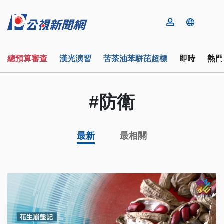
總預算審查
漢光演習
苦茶油苯駢芘超標
即時
熱門
#防衛
最新
最相關