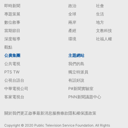
即時新聞
政治
社會
專題策展
全球
生活
數位敘事
兩岸
地方
當期節目
產經
文教科技
深度報導
環境
社福人權
觀點
公廣集團
主題網站
公共電視
我們的島
PTS TW
獨立特派員
公視台語台
有話好說
中華電視公司
P#新聞實驗室
客家電視台
PNN新聞議題中心
關於我們
更正啟事
最新消息
服務條款
隱私權保護政策
Copyright © 2020 Public Television Service Foundation. All Rights