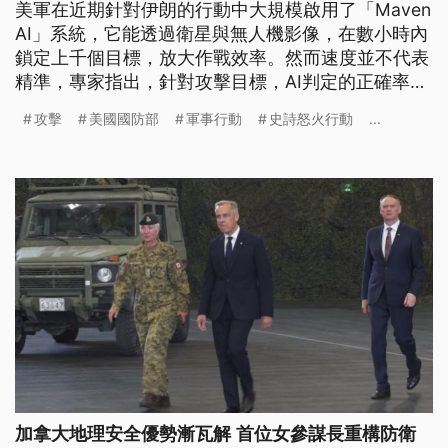
美軍在近期針對伊朗的行動中大規模啟用了「Maven
AI」系統，它能透過衛星與無人機影像，在數小時內
鎖定上千個目標，放大作戰效率。然而速度並不代表
精準，專家指出，針對攻擊目標，AI判定的正確率只
有6成，但全部交由人工分析的正確率，則有到達
攻擊
美國國防部
軍事行動
史詩怒火行動
...
84%。
加拿大地理安全優勢漸瓦解 首位女參謀長重構防衛