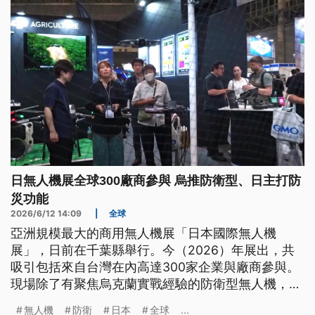
日無人機展全球300廠商參與 烏推防衛型、日主打防
災功能
2026/6/12 14:09
|
全球
亞洲規模最大的商用無人機展「日本國際無人機
展」，日前在千葉縣舉行。今（2026）年展出，共
吸引包括來自台灣在內高達300家企業與廠商參與。
現場除了有聚焦烏克蘭實戰經驗的防衛型無人機，還
有日本本土廠商推出的災害應變商用機型。面對中國
無人機
防衛
日本
全球
...