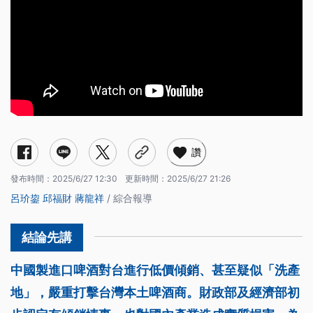
讚
發布時間：
2025/6/27 12:30
更新時間：
2025/6/27 21:26
呂玠鋆
邱福財
蔣龍祥
/ 綜合報導
中國製進口啤酒對台進行低價傾銷、甚至疑似「洗產
地」，嚴重打擊台灣本土啤酒商。財政部及經濟部初