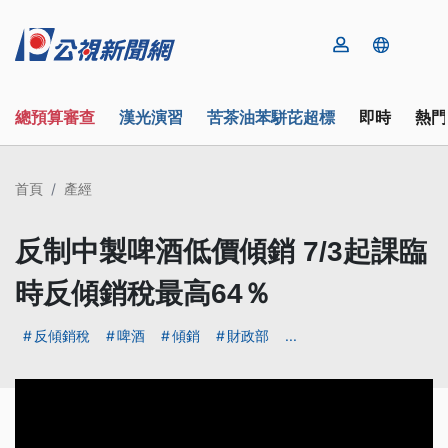
總預算審查
漢光演習
苦茶油苯駢芘超標
即時
熱門
首頁
產經
反制中製啤酒低價傾銷 7/3起課臨
時反傾銷稅最高64％
反傾銷稅
啤酒
傾銷
財政部
...