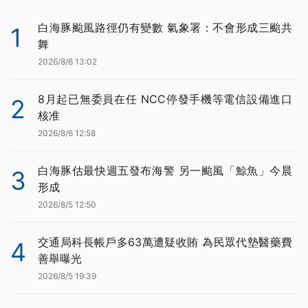
白海豚颱風路徑仍有變數 氣象署：不會形成三颱共
1
舞
2026/8/6 13:02
8月起已無委員在任 NCC停發手機等電信設備進口
2
核准
2026/8/6 12:58
白海豚估最快週五發布海警 另一颱風「鯨魚」今晨
3
形成
2026/8/5 12:50
交通局科長帳戶多63萬遭疑收賄 為民眾代墊醫藥費
4
善舉曝光
2026/8/5 19:39