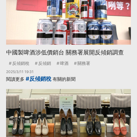
中國製啤酒涉低價銷台 關務署展開反傾銷調查
反傾銷稅
反傾銷
啤酒
關務署
2025/3/11 19:31
#反傾銷稅
閱讀更多
有關的新聞