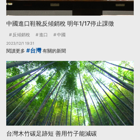
中國進口鞋靴反傾銷稅 明年1/17停止課徵
反傾銷稅
進口
中國
2023/12/1 19:31
#台灣
閱讀更多
有關的新聞
台灣木竹碳足跡短 善用竹子能減碳