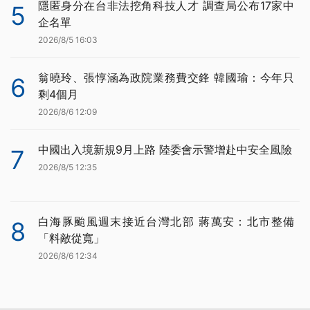
隱匿身分在台非法挖角科技人才 調查局公布17家中
5
企名單
2026/8/5 16:03
翁曉玲、張惇涵為政院業務費交鋒 韓國瑜：今年只
6
剩4個月
2026/8/6 12:09
中國出入境新規9月上路 陸委會示警增赴中安全風險
7
2026/8/5 12:35
白海豚颱風週末接近台灣北部 蔣萬安：北市整備
8
「料敵從寬」
2026/8/6 12:34