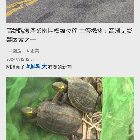
高雄臨海產業園區標線位移 主管機關：高溫是影
響因素之一
園區
產業
2024/7/12 12:31
#屏科大
閱讀更多
有關的新聞