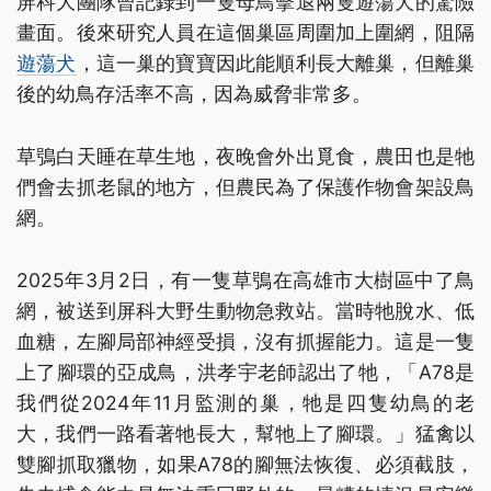
屏科大團隊曾記錄到一隻母鳥擊退兩隻遊蕩犬的驚險
畫面。後來研究人員在這個巢區周圍加上圍網，阻隔
遊蕩犬
，這一巢的寶寶因此能順利長大離巢，但離巢
後的幼鳥存活率不高，因為威脅非常多。
草鴞白天睡在草生地，夜晚會外出覓食，農田也是牠
們會去抓老鼠的地方，但農民為了保護作物會架設鳥
網。
2025年3月2日，有一隻草鴞在高雄市大樹區中了鳥
網，被送到屏科大野生動物急救站。當時牠脫水、低
血糖，左腳局部神經受損，沒有抓握能力。這是一隻
上了腳環的亞成鳥，洪孝宇老師認出了牠，「A78是
我們從2024年11月監測的巢，牠是四隻幼鳥的老
大，我們一路看著牠長大，幫牠上了腳環。」猛禽以
雙腳抓取獵物，如果A78的腳無法恢復、必須截肢，