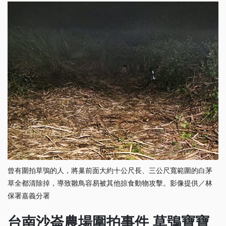
曾有圍拍草鴞的人，將巢前面大約十公尺長、三公尺寬範圍的白茅
草全都清除掉，導致雛鳥容易被其他掠食動物攻擊。影像提供／林
保署嘉義分署
台南沙崙農場圍拍事件 草鴞寶寶