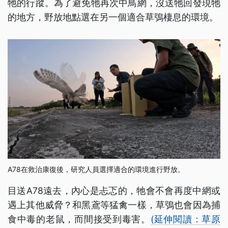
牠的行蹤。為了避免牠再次中鳥網，沒送牠回發現牠
的地方，野放地點選在另一個適合草鴞棲息的環境。
A78在救治康復後，研究人員選擇適合的環境進行野放。
目送A78遠去，內心是忐忑的，牠會不會再度中網或
遇上其他威脅？和黑鳶等猛禽一樣，草鴞也會因為捕
食中毒的老鼠，而間接受到毒害。
(延伸閱讀：草原