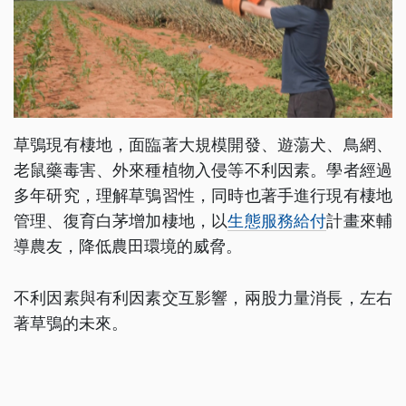
草鴞現有棲地，面臨著大規模開發、遊蕩犬、鳥網、
老鼠藥毒害、外來種植物入侵等不利因素。學者經過
多年研究，理解草鴞習性，同時也著手進行現有棲地
管理、復育白茅增加棲地，以
生態服務給付
計畫來輔
導農友，降低農田環境的威脅。
不利因素與有利因素交互影響，兩股力量消長，左右
著草鴞的未來。