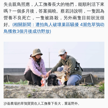
失去親鳥照應，人工撫養長大的牠們，能順利活下來
嗎？一個多月後，答案揭曉。蔡若詩說明，一隻因為
營養不良死亡，一隻被路殺，另外兩隻目前狀況很
好。
(相關新聞：遭拍鳥人破壞巢區騷擾 4瀕危草鴞幼
鳥獲救3個月後成功野放)
沙崙農場的草鴞寶寶在人工撫養下長大，重返野外。