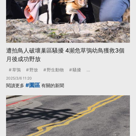
遭拍鳥人破壞巢區騷擾 4瀕危草鴞幼鳥獲救3個
月後成功野放
草鴞
野放
野生動物
騷擾
...
2025/3/6 11:20
#園區
閱讀更多
有關的新聞