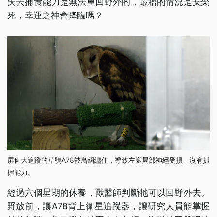
失去捕食能力是無法重回野外的，最糟的情況是安樂
死，幸運之神會降臨嗎？
屏科大追蹤的草鴞A78被鳥網纏住，導致左腳局部神經受損，沒有抓
握能力。
經過六個星期的休養，獸醫師判斷牠可以回野外去。
野放前，讓A78背上衛星追蹤器，讓研究人員能掌握