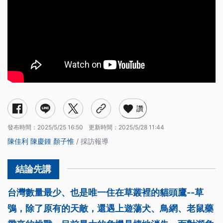
A78中了鳥網 牠能活下來嗎？
研究發現草生環境 是草鴞存活關鍵
台南沙崙農場圍拍事件 草鴞寶寶還好嗎？
沙崙農場開發受到影響的有哪些？
高雄橋頭科學園區 棲地營造和異地補償成效如何？
讚
發布時間：
2025/5/25 16:50
更新時間：
2025/5/28 11:44
陳佳利
陳慶鍾
顏子惟
/ 採訪報導
台灣數量最少、也是唯一住在草叢裡的貓頭鷹--草
鴞，除了原有的天敵，還遇上遊蕩犬、鳥網、老鼠藥