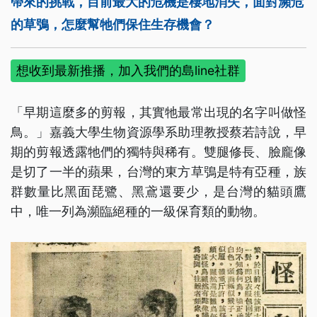
帶來的挑戰，目前最大的危機是棲地消失，面對瀕危
的草鴞，怎麼幫牠們保住生存機會？
想收到最新推播，加入我們的島line社群
「早期這麼多的剪報，其實牠最常出現的名字叫做怪
鳥。」嘉義大學生物資源學系助理教授蔡若詩說，早
期的剪報透露牠們的獨特與稀有。雙腿修長、臉龐像
是切了一半的蘋果，台灣的東方草鴞是特有亞種，族
群數量比黑面琵鷺、黑鳶還要少，是台灣的貓頭鷹
中，唯一列為瀕臨絕種的一級保育類的動物。