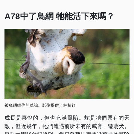
A78中了鳥網 牠能活下來嗎？
被鳥網纏住的草鴞。影像提供／林勝欽
成長是喜悅的，但也充滿風險。蛇是牠們原有的天
敵，但近幾年，牠們遭遇前所未有的威脅：遊蕩犬。