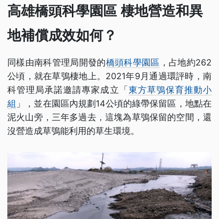
高雄橋頭科學園區 棲地營造和異
地補償成效如何？
同樣由南科管理局開發的
橋頭科學園區
，占地約262
公頃，就在草鴞棲地上。2021年9月通過環評時，南
科管理局承諾邀請專家成立「
東方草鴞保育推動小
組
」，並在園區內規劃14公頃的綠帶保留區，地點在
泥火山旁，三年多過去，這塊為草鴞保留的空間，還
沒營造成草鴞能利用的草生環境。