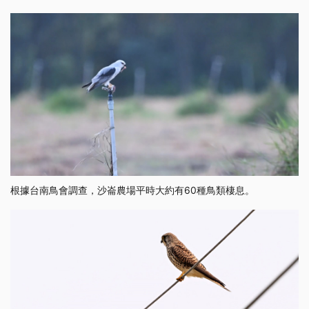
根據台南鳥會調查，沙崙農場平時大約有60種鳥類棲息。