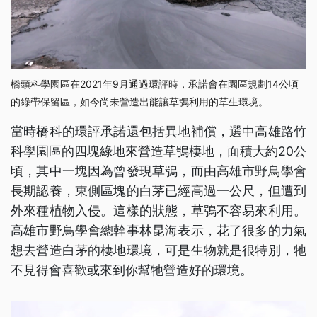
橋頭科學園區在2021年9月通過環評時，承諾會在園區規劃14公頃
的綠帶保留區，如今尚未營造出能讓草鴞利用的草生環境。
當時橋科的環評承諾還包括異地補償，選中高雄路竹
科學園區的四塊綠地來營造草鴞棲地，面積大約20公
頃，其中一塊因為曾發現草鴞，而由高雄市野鳥學會
長期認養，東側區塊的白茅已經高過一公尺，但遭到
外來種植物入侵。這樣的狀態，草鴞不容易來利用。
高雄市野鳥學會總幹事林昆海表示，花了很多的力氣
想去營造白茅的棲地環境，可是生物就是很特別，牠
不見得會喜歡或來到你幫牠營造好的環境。