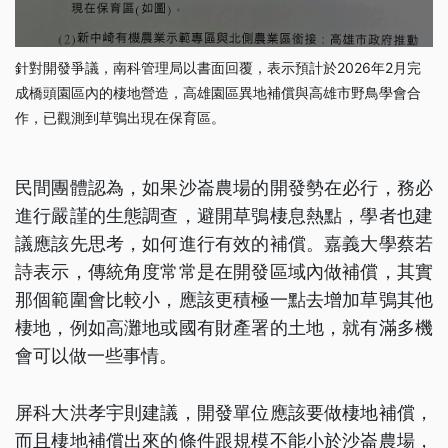
針對開發爭議，南科管理局以書面回覆，表示預計於2026年2月完
成橋頭園區內的棲地營造，高雄園區異地補償與高雄市野鳥學會合
作，已觀測到草鴞出現在保育區。
民間團體認為，如果沙崙農場的開發勢在必行，務必
進行嚴謹的生態調查，避開草鴞棲息熱點，學者也建
議應該先思考，如何進行有效的補償。嘉義大學蔡若
詩表示，傳統角度常常是在開發區域內做補償，其實
那個範圍會比較小，應該更積極一點去增加草鴞其他
棲地，例如高灘地或國有財產署的土地，就有滿多機
會可以做一些事情。
屏科大洪孝宇則建議，開發單位應該要做棲地補償，
而且棲地補償出來的條件跟規模不能小於沙崙農場，