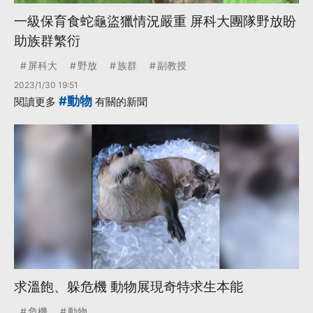
一級保育食蛇龜盜獵情況嚴重 屏科大團隊野放盼
助族群繁衍
屏科大
野放
族群
副教授
2023/1/30 19:51
#動物
閱讀更多
有關的新聞
求溫飽、躲危機 動物展現奇特求生本能
危機
動物