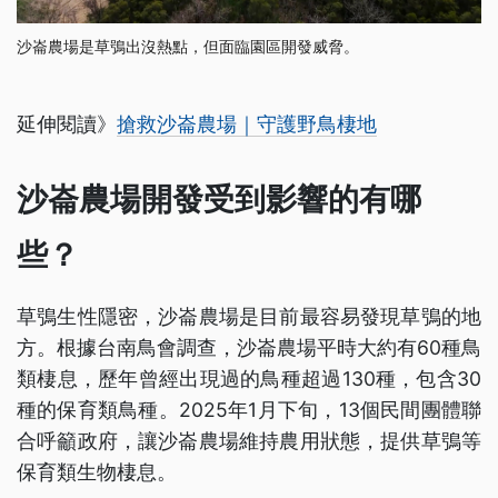
沙崙農場是草鴞出沒熱點，但面臨園區開發威脅。
延伸閱讀》
搶救沙崙農場｜守護野鳥棲地
沙崙農場開發受到影響的有哪
些？
草鴞生性隱密，沙崙農場是目前最容易發現草鴞的地
方。根據台南鳥會調查，沙崙農場平時大約有60種鳥
類棲息，歷年曾經出現過的鳥種超過130種，包含30
種的保育類鳥種。2025年1月下旬，13個民間團體聯
合呼籲政府，讓沙崙農場維持農用狀態，提供草鴞等
保育類生物棲息。