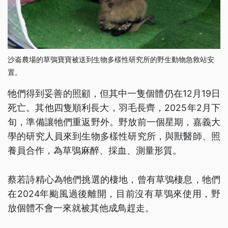
沙崙農場的草鴞寶寶被送到生物多樣性研究所的野生動物急救站安
置。
牠們得到妥善的照顧，但其中一隻個體仍在12月19日
死亡。其他四隻順利長大，羽毛長齊，2025年2月下
旬，準備讓牠們重返野外。野放前一個星期，嘉義大
學的研究人員來到生物多樣性研究所，與獸醫師、照
養員合作，為草鴞麻醉、採血、測量形質。
蔡若詩精心為牠們挑選的棲地，曾有草鴞棲息，牠們
在2024年颱風過後離開，目前沒有草鴞來使用，野
放個體不會一來就被其他成鳥趕走。