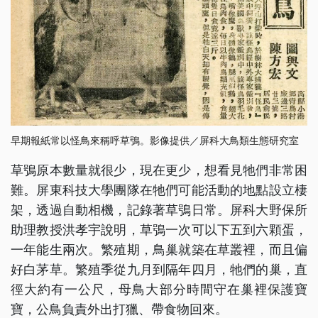
早期報紙常以怪鳥來稱呼草鴞。影像提供／屏科大鳥類生態研究室
草鴞原本數量就很少，現在更少，想看見牠們非常困
難。屏東科技大學團隊在牠們可能活動的地點設立棲
架，透過自動相機，記錄著草鴞日常。屏科大野保所
助理教授洪孝宇說明，草鴞一次可以下五到六顆蛋，
一年能生兩次。繁殖期，鳥巢就築在草叢裡，而且偏
好白茅草。繁殖季從九月到隔年四月，牠們的巢，直
徑大約有一公尺，母鳥大部分時間守在巢裡保護寶
寶，公鳥負責外出打獵、帶食物回來。