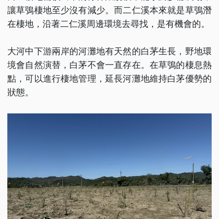
讓草鴞棲地至少沒有減少。而二仁溪本來就是草鴞潛
在棲地，沿著二仁溪周邊環境去尋找，是有機會的。
大河中下游兩岸的河灘地有天然的白茅生長，野地環
境會自然演替，白茅不會一直存在。在草鴞的棲息熱
點，可以進行棲地管理，延長河灘地維持白茅優勢的
狀態。