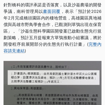
針對橋科的環評承諾是否落實，以及沙崙農場的開發
爭議，南科管理局以
書面回覆
，表示「預計於2026
年2月完成橋頭園區內的棲地營造，高雄園區異地補
償與高雄市野鳥學會合作，已觀測到草鴞出現在保育
區」，「沙崙生態科學園區開發案已啟動生態先行規
劃策略，預計五月提報東方草鴞推動小組審議，將於
開發程序前展開部分的生態先行執行計畫」(
完整內
容請見連結
)