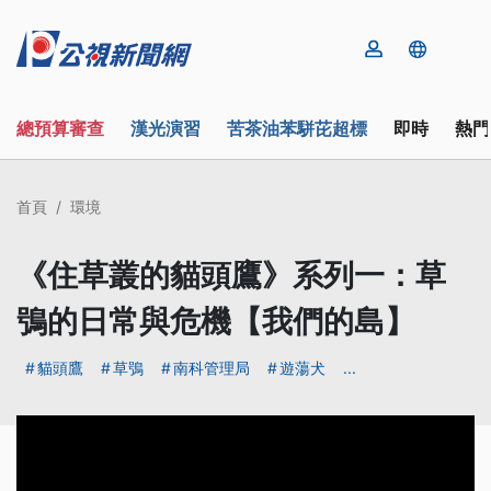
總預算審查
漢光演習
苦茶油苯駢芘超標
即時
熱門
首頁
環境
《住草叢的貓頭鷹》系列一：草
鴞的日常與危機【我們的島】
貓頭鷹
草鴞
南科管理局
遊蕩犬
...