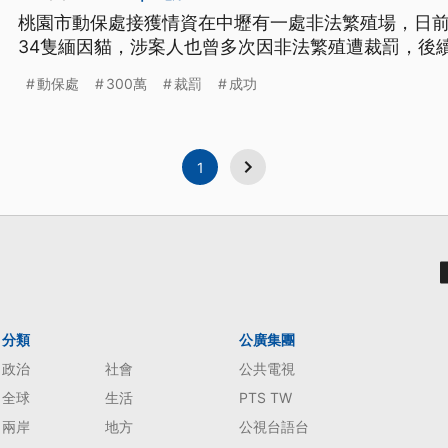
桃園市動保處接獲情資在中壢有一處非法繁殖場，日
34隻緬因貓，涉案人也曾多次因非法繁殖遭裁罰，後
動保處
300萬
裁罰
成功
1
分類
公廣集團
政治
社會
公共電視
全球
生活
PTS TW
兩岸
地方
公視台語台