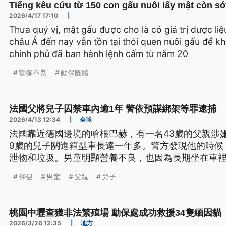
Tiếng kêu cứu từ 150 con gấu nuôi lấy mật còn sót
2026/4/17 17:10
|
Thưa quý vị, mật gấu được cho là có giá trị dược liệ
châu Á đến nay vẫn tồn tại thói quen nuôi gấu để kh
chính phủ đã ban hành lệnh cấm từ năm 20
營養不良
動保團體
法國父將兒子囚禁車內逾1年 警依預謀綁架等罪逮捕
2026/4/13 12:34
|
全球
法國靠近德國邊境的哈根巴赫，有一名43歲的父親涉嫌從
9歲的兒子關進箱型車長達一年多。警方發現他的時候
泄物和垃圾。男童明顯營養不良，也因為長期坐在車
預謀綁架等多項罪名遭到逮捕。而父親的伴侶也因為
伴侶
男童
父親
兒子
遭到司法監管。
桃園中壢查獲非法繁殖場 動保處成功救援34隻緬因貓
2026/3/26 12:35
|
地方