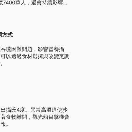
億7400萬人，還會持續影響農
熱一年。
調方式
現吞嚥困難問題，影響營養攝
，可以透過食材選擇與改變烹調
食。
出攝氏4度。異常高溫迫使沙
跟著食物離開，觀光船目擊機會
警報。