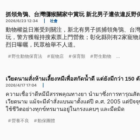
抓領角鴞、台灣獼猴關家中賞玩 新北男子遭依違反野
2026/6/23 12:34
|
社會
動物權益日漸受到關注，新北有男子抓捕領角鴞、台
玩，警方獲報持搜索票上門營救；彰化縣則有2家寵物
烈日曝曬，民眾檢舉不人道。
野生動物保育法
寵物店
保育類
野生動物
...
เวียดนามสั่งห้ามเลี้ยงหมีเพื่อสกัดน้ำดี แต่ยังมีกว่า 150 ตัว
2026/4/17 17:04
|
ความเชื่อว่าดีหมีมีสรรพคุณทางยา นำมาซึ่งการทารุณส
เวียดนาม แม้จะมีคำสั่งแบนมาตั้งแต่ปี ค.ศ. 2005 แต่ปัจจ
ใช้ชีวิตอย่างทุกข์ทรมานอยู่ในกรงแคบๆ และมืดมิด
營養不良
動保團體