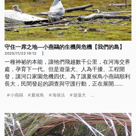
守住一席之地—小燕鷗的生機與危機【我們的島】
2025/11/23 19:12
|
一種神祕的本能，讓牠們飛越數千公里，在河海交界
處，孕育下一代。但是遊蕩犬、人為干擾、工程開
發，讓河口家園危機四伏。為了讓夏候鳥小燕鷗順利
長大，民間發起的調查與守護行動，正在展開......
小燕鷗
夏候鳥
海保法
遊蕩犬
...