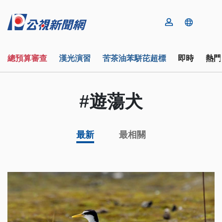
總預算審查
漢光演習
苦茶油苯駢芘超標
即時
熱門
#遊蕩犬
最新
最相關