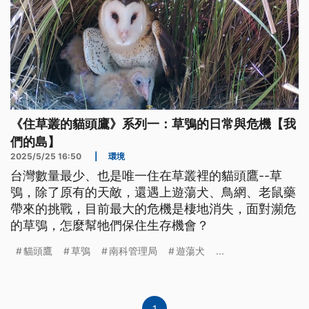
《住草叢的貓頭鷹》系列一：草鴞的日常與危機【我
們的島】
2025/5/25 16:50
|
環境
台灣數量最少、也是唯一住在草叢裡的貓頭鷹--草
鴞，除了原有的天敵，還遇上遊蕩犬、鳥網、老鼠藥
帶來的挑戰，目前最大的危機是棲地消失，面對瀕危
的草鴞，怎麼幫牠們保住生存機會？
貓頭鷹
草鴞
南科管理局
遊蕩犬
...
1