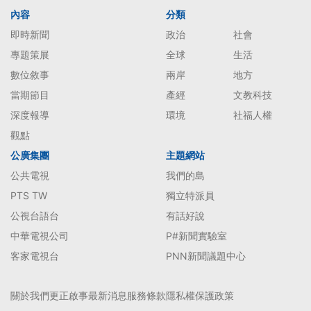
內容
分類
即時新聞
政治
社會
專題策展
全球
生活
數位敘事
兩岸
地方
當期節目
產經
文教科技
深度報導
環境
社福人權
觀點
公廣集團
主題網站
公共電視
我們的島
PTS TW
獨立特派員
公視台語台
有話好說
中華電視公司
P#新聞實驗室
客家電視台
PNN新聞議題中心
關於我們
更正啟事
最新消息
服務條款
隱私權保護政策