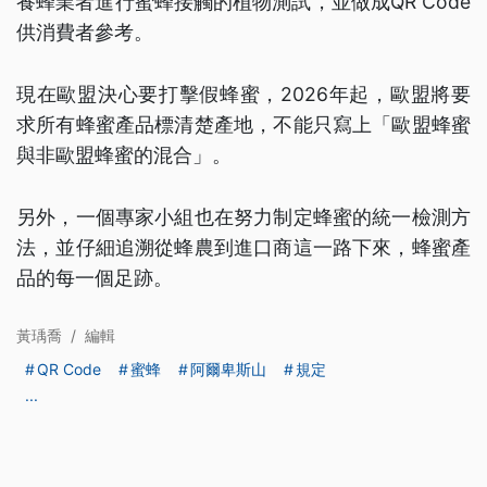
養蜂業者進行蜜蜂接觸的植物測試，並做成QR Code
供消費者參考。
現在歐盟決心要打擊假蜂蜜，2026年起，歐盟將要
求所有蜂蜜產品標清楚產地，不能只寫上「歐盟蜂蜜
與非歐盟蜂蜜的混合」。
另外，一個專家小組也在努力制定蜂蜜的統一檢測方
法，並仔細追溯從蜂農到進口商這一路下來，蜂蜜產
品的每一個足跡。
黃瑀喬
/
編輯
QR Code
蜜蜂
阿爾卑斯山
規定
...