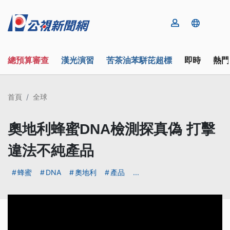
總預算審查
漢光演習
苦茶油苯駢芘超標
即時
熱門
首頁
全球
奧地利蜂蜜DNA檢測探真偽 打擊
違法不純產品
蜂蜜
DNA
奧地利
產品
...