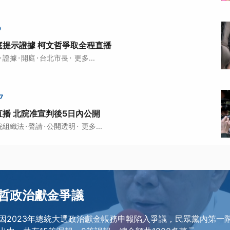
9
庭提示證據 柯文哲爭取全程直播
·
·
·
·
證據
開庭
台北市長
更多...
7
播 北院准宣判後5日內公開
·
·
·
院組織法
聲請
公開透明
更多...
哲政治獻金爭議
因2023年總統大選政治獻金帳務申報陷入爭議，民眾黨內第一階