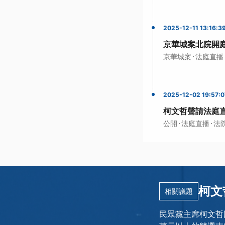
2025-12-11 13:16:3
京華城案北院開
·
京華城案
法庭直播
2025-12-02 19:57:0
柯文哲聲請法庭直
·
·
公開
法庭直播
法
柯文
相關議題
民眾黨主席柯文哲