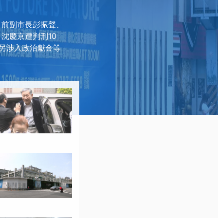
、前副市長彭振聲、
沈慶京遭判刑10
哲另涉入政治獻金等