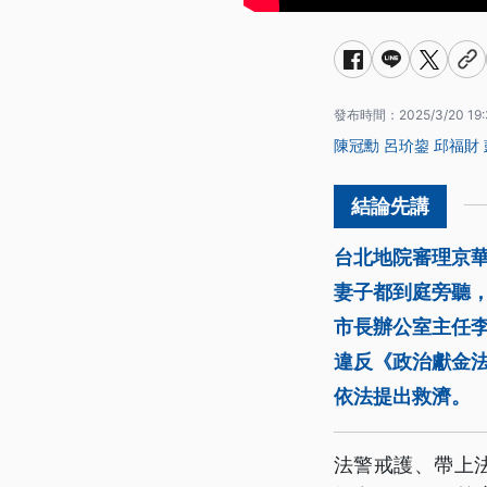
發布時間：
2025/3/20 19:
陳冠勳
呂玠鋆
邱福財
台北地院審理京
妻子都到庭旁聽
市長辦公室主任
違反《政治獻金法
依法提出救濟。
法警戒護、帶上