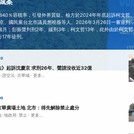
城案
840％容積率，引發外界質疑。檢方於2024年年底起訴柯文哲
京、國民黨台北市議員應曉薇等人。2026年3月26日一審宣判，
6個月；彭振聲判刑2年、緩刑3年；柯文哲13年，此外由於柯文
17年徒刑。
20
》起訴沈慶京 求刑26年、聲請沒收近32億
·
·
·
證交法
京華城
更多...
00
京華廣場土地 北市：得先解除禁止處分
·
·
·
地
地政局
禁止
更多...