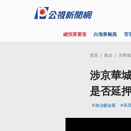
總預算審查
白海豚颱風
苦
首頁
政治
京華城
涉京華城
是否延
政治獻金案
民