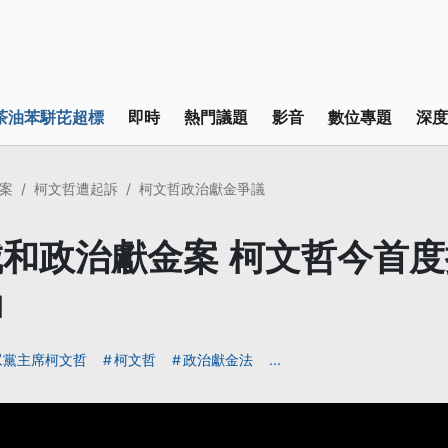
茶油苯駢芘超標
即時
熱門議題
影音
數位專題
深度
案
柯文哲遭起訴
柯文哲政治獻金爭議
和政治獻金案 柯文哲今首
押
眾黨主席柯文哲
柯文哲
政治獻金法
...