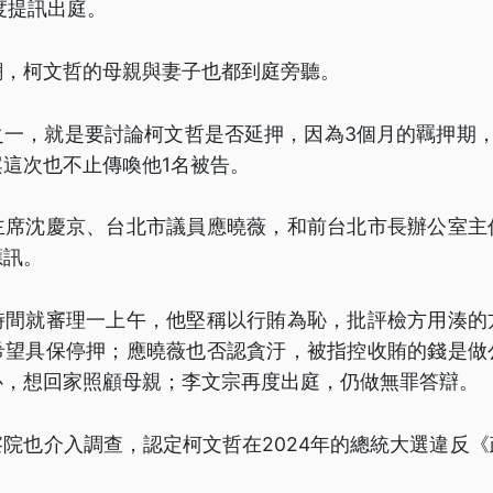
度提訊出庭。
潮，柯文哲的母親與妻子也都到庭旁聽。
之一，就是要討論柯文哲是否延押，因為3個月的羈押期，
這次也不止傳喚他1名被告。
主席沈慶京、台北市議員應曉薇，和前台北市長辦公室主
應訊。
時間就審理一上午，他堅稱以行賄為恥，批評檢方用湊的
希望具保停押；應曉薇也否認貪汙，被指控收賄的錢是做
心，想回家照顧母親；李文宗再度出庭，仍做無罪答辯。
院也介入調查，認定柯文哲在2024年的總統大選違反