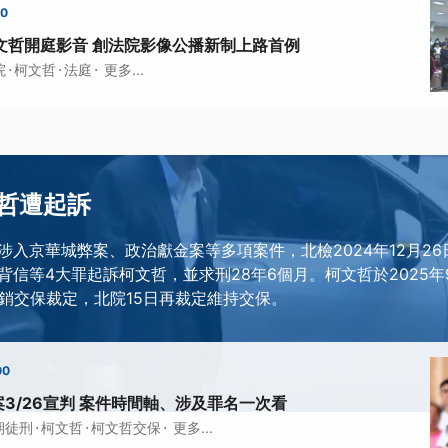
50
文哲開庭影音 創法院影像公播新制上路首例
·
·
·
院
柯文哲
法庭
更多...
哲遭起訴
涉入京華城弊案、政治獻金案等多項案件，北檢2024年12月2
背信等4大罪起訴柯文哲，並求刑28年6個月。柯文哲於2025年
撤銷交保裁定，北院15日再裁定維持交保。
00
3/26宣判 案件時間軸、涉及罪名一次看
·
·
·
期徒刑
柯文哲
柯文哲交保
更多...