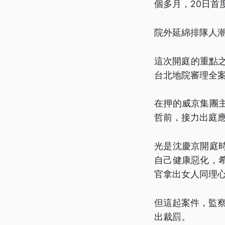
個多月，20日首
院外延綿排隊人
這次開庭的重點
台北地院審理全案
在押的威京集團
哲前，接力出庭
光是沈慶京開庭
自己健康惡化，
官拿出女人同理
但這起案件，監察
出裁罰。