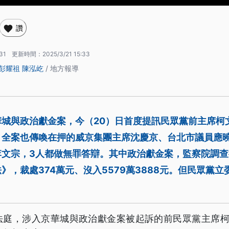
讚
31
更新時間：
2025/3/21 15:33
彭耀祖
陳泓屹
/ 地方報導
華城與政治獻金案，今（20）日首度提訊民眾黨前主席柯
，全案也傳喚在押的威京集團主席沈慶京、台北市議員應
李文宗，3人都做無罪答辯。其中政治獻金案，監察院調
》，裁處374萬元、沒入5579萬3888元。但民眾黨
法庭，涉入京華城與政治獻金案被起訴的前民眾黨主席柯