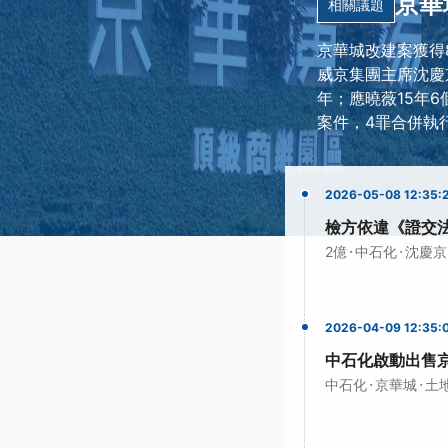
京華
相關議題
京華城改建案獲得
威京集團主席沈慶
年；應曉薇15年
案件，4罪合併執行
2026-05-08 12:35:
檢方依違《證交法
·
·
2億
中石化
沈慶京
2026-04-09 12:35:
中石化啟動出售
·
·
中石化
京華城
土