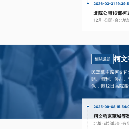
2026-03-31 19:39:
北院公開16部柯
·
·
12月
公開
台北地
柯文
相關議題
民眾黨主席柯文哲
賄、圖利、侵占、
保，但12日高院
2025-09-08 15:54:
柯文哲京華城等案
·
·
北檢
政治獻金
有