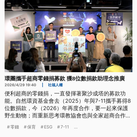
環團攜手超商零錢捐募款 獲8位數捐款助理念推廣
2026/4/29 19:40
|
社福人權
便利超商的零錢捐，一直發揮著聚沙成塔的募款功
能。自然環資基金會去（2025）年與7-11攜手募得8
位數捐款，今（2026）年再度合作，要一起來保護
野生動物；而重新思考環教協會也與全家超商合作，
募得8位數捐款，得以深入校園推廣回收觀念。
零錢
保育
ESG
7-11
...