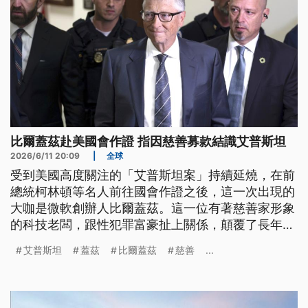
比爾蓋茲赴美國會作證 指因慈善募款結識艾普斯坦
2026/6/11 20:09
|
全球
受到美國高度關注的「艾普斯坦案」持續延燒，在前
總統柯林頓等名人前往國會作證之後，這一次出現的
大咖是微軟創辦人比爾蓋茲。這一位有著慈善家形象
的科技老闆，跟性犯罪富豪扯上關係，顛覆了長年以
來的人設。蓋茲坦承，他曾經跟幾位女性發生婚外
艾普斯坦
蓋茲
比爾蓋茲
慈善
...
情，艾普斯坦就抓住他外遇的把柄，要求繼續聯繫。
蓋茲表示，他是經人介紹認識艾普斯坦，因為對方宣
稱可以協助慈善募款，但兩人後來並沒有真的合作；
而他從未目睹艾普斯坦的犯罪行為，也自認沒有傷害