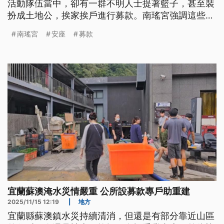
活動隊伍當中，卻有一群不明人士提著籃子，甚至裝
扮成土地公，挨家挨戶進行募款。南瑤宮強調這些人
並非廟方人員；律師則提醒，雖然這樣的行為不涉及
南瑤宮
安座
募款
詐欺，但提醒民眾，面對個人募捐，建議索取捐贈收
據，避免爭議。
宜蘭蘇澳淹水災情嚴重 公所設募款專戶助重建
2025/11/15 12:19
|
地方
宜蘭縣蘇澳鎮水災持續清消，但還是有部分靠近山區