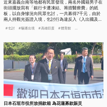
近來嘉義台南等地都有民眾發現，兩名外國籍男子在
街頭擺放寫有「銀行卡遭凍結、籌措醫療費」的紙
板，以自身慘況向民眾乞討，一共募得7千元，由於
兩人持觀光簽證入境，乞討行為違反入《入出國及移
民法》，遭驅逐出境。台南市警局則被冒名要招募拍
乞討
驅逐出境
高雄巨蛋
體育館
...
攝宣導片臨演，警方趕忙緊急澄清、目前無人因此受
害，全案擴大追查中。
日本石垣市役所放捐款箱 為花蓮募款賑災