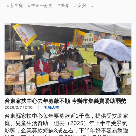
曝光，一天湧入捐款超過1千萬，分局已緊急關閉收
新生兒
中正一分局
警界
安安
...
款專戶。
台東家扶中心去年募款不順 今辦市集義賣盼助弱勢
2026/2/7 12:10
|
社福人權
台東縣家扶中心每年要募款近2千萬，提供受扶助家
庭、兒童生活資助，但去（2025）年上半年受景氣
影響，企業募款短缺3成左右，下半年好不容易勉強