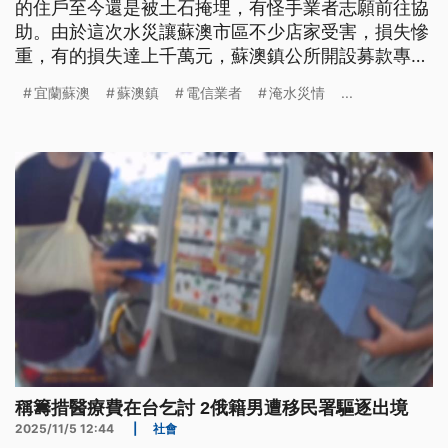
的住戶至今還是被土石掩埋，有怪手業者志願前往協
助。由於這次水災讓蘇澳市區不少店家受害，損失慘
重，有的損失達上千萬元，蘇澳鎮公所開設募款專
戶，募集各界愛心。
宜蘭蘇澳
蘇澳鎮
電信業者
淹水災情
...
稱籌措醫療費在台乞討 2俄籍男遭移民署驅逐出境
2025/11/5 12:44
|
社會