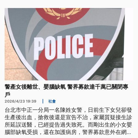
警產女後離世、嬰腦缺氧 警界募款達千萬已關閉專
戶
2026/4/23 19:39
|
社會
台北市中正一分局一名陳姓女警，日前生下女兒卻發
生產後出血，搶救後還是宣告不治，家屬質疑接生診
所延誤送醫，已經提告過失致死。而剛出生的小女嬰
腦部缺氧受損，還在加護病房，警界募款意外在網路