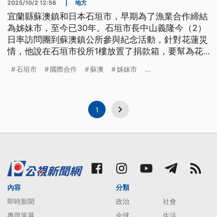
2025/10/2 12:56
|
地方
宜蘭縣蘇澳鎮和日本石垣市，早期為了漁業合作締結
為姊妹市，至今已30年。石垣市長中山義隆今（2）
日率訪問團到蘇澳鎮公所參與紀念活動，針對花蓮災
情，他說在石垣市役所1樓放置了捐款箱，要幫為花
蓮募款至31日止。
石垣市
國際合作
蘇澳
姊妹市
...
1
內容
分類
即時新聞
政治
社會
專題策展
全球
生活