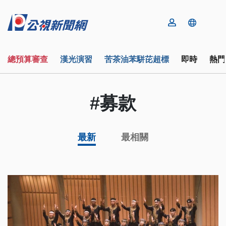
總預算審查
漢光演習
苦茶油苯駢芘超標
即時
熱門
#募款
最新
最相關