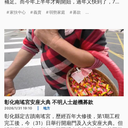
補足。而今年上半年才剛開始，過年又快到了，7日
上午台東家扶中心特別舉辦「兒權愛市集」義賣，募
家扶中心
義賣
弱勢家庭
募款
...
集各界捐款，幫助弱勢家庭。
彰化南瑤宮安座大典 不明人士趁機募款
2026/1/31 19:10
|
地方
彰化縣定古蹟南瑤宮，歷經百年大修後，第1期工程
完工後，今（31）日舉行開廟門及入火安座大典。但