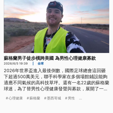
過任何人。蓋茲認為他跟艾普斯坦來往是非常愚蠢的
錯誤，現在深感後悔。他支持公布艾普斯坦檔案，希
望還給受害人正義。
蘇格蘭男子徒步橫跨美國 為男性心理健康募款
2026/6/5 19:39
|
全球
2026年世界盃進入最後倒數，國際足球總會這回砸
下超過500萬美元，聯手科學家在多個場館鋪設能夠
適應不同氣候的高科技草坪。還有一名22歲的蘇格蘭
球迷，為了替男性心理健康發聲與募款，展開了一場
穿著蘇格蘭裙、徒步橫跨美國將近5000公里的極限
心理健康
蘇格蘭
墨西哥城
男性
...
挑戰。