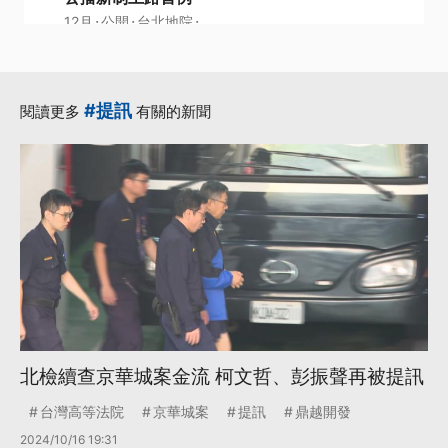
·
·
·
12月
公開
台北地院
·
·
柯文哲
法庭
更多...
#提訊
閱讀更多
有關的新聞
北檢續查京華城案金流 柯文哲、彭振聲再被提訊
台灣高等法院
京華城案
提訊
鼎越開發
2024/10/16 19:31