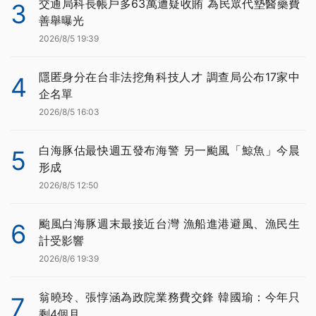
交通局科長帳戶多63萬遭疑收賄 為民眾代墊醫藥費
3
善舉曝光
2026/8/5 19:39
隱匿身分在台非法挖角科技人才 調查局公布17家中
4
企名單
2026/8/5 16:03
白海豚估最快週五發布海警 另一颱風「鯨魚」今晨
5
形成
2026/8/5 12:50
颱風白海豚週末最接近台灣 漁船進港避風、漁民生
6
計受影響
2026/8/6 19:39
翁曉玲、張惇涵為政院業務費交鋒 韓國瑜：今年只
7
剩4個月