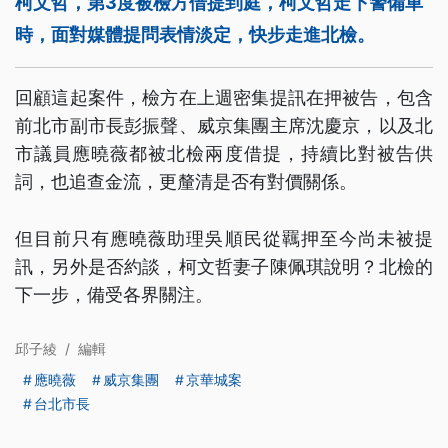
柯文哲，第3度被檢方借提到庭，柯文哲走下警備車
時，面對媒體提問表情淡定，快步走進北檢。
回顧這起案件，檢方在上週密集提訊在押被告，包含
前北市副市長彭振聲、威京集團主席沈慶京，以及北
市議員應曉薇都被北檢兩度借提，持續比對被告供
詞，也追查金流，更釐清是否有對價關係。
但目前只有應曉薇助理吳順民從羈押至今尚未被提
訊，另外是否約談，柯文哲妻子陳佩琪說明？北檢的
下一步，備受各界關注。
邱子綾
/
編輯
應曉薇
威京集團
京華城案
台北市長