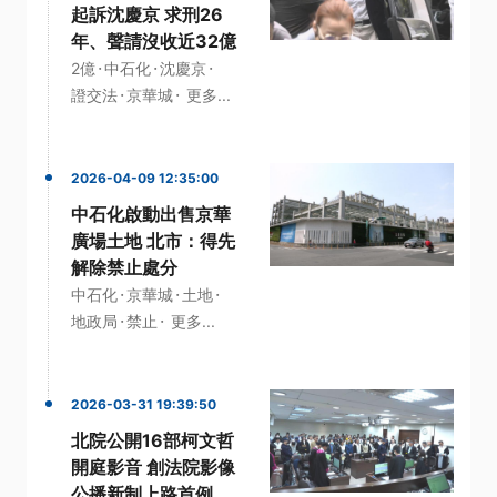
起訴沈慶京 求刑26
年、聲請沒收近32億
·
·
·
2億
中石化
沈慶京
·
·
證交法
京華城
更多...
2026-04-09 12:35:00
中石化啟動出售京華
廣場土地 北市：得先
解除禁止處分
·
·
·
中石化
京華城
土地
·
·
地政局
禁止
更多...
2026-03-31 19:39:50
北院公開16部柯文哲
開庭影音 創法院影像
公播新制上路首例