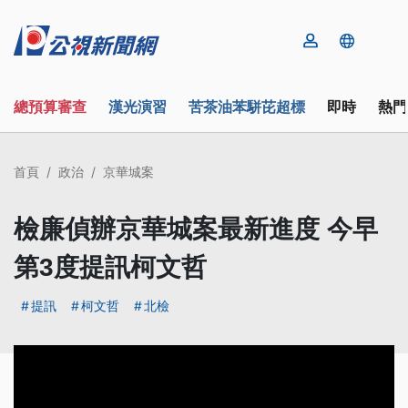
總預算審查
漢光演習
苦茶油苯駢芘超標
即時
熱門
首頁
政治
京華城案
檢廉偵辦京華城案最新進度 今早
第3度提訊柯文哲
提訊
柯文哲
北檢