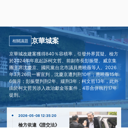
京華城案
相關議題
京華城改建案獲得840％容積率，引發外界質疑。檢方
於2024年年底起訴柯文哲、前副市長彭振聲、威京集
團主席沈慶京、國民黨台北市議員應曉薇等人。2026
年3月26日一審宣判，沈慶京遭判刑10年；應曉薇15年
6個月；彭振聲判刑2年、緩刑3年；柯文哲13年，此外
由於柯文哲另涉入政治獻金等案件，4罪合併執行17年
徒刑。
2026-05-08 12:35:20
檢方依違《證交法》